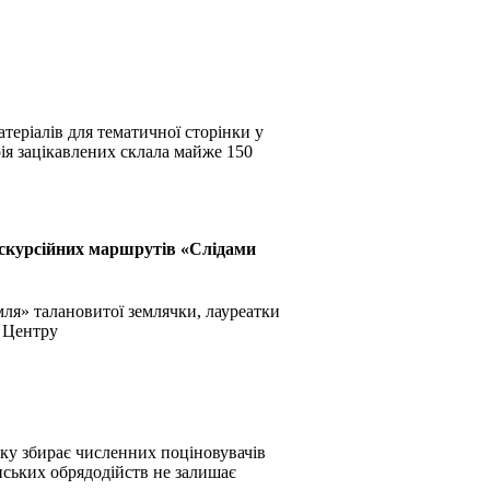
теріалів для тематичної сторінки у
ія зацікавлених склала майже 150
кскурсійних маршрутів «Слідами
ля» талановитої землячки, лауреатки
ї Центру
ку збирає численних поціновувачів
нських обрядодійств не залишає