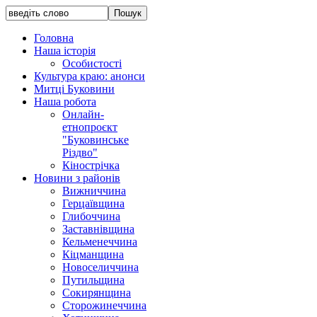
Головна
Наша історія
Особистості
Культура краю: анонси
Митці Буковини
Наша робота
Онлайн-
етнопроєкт
"Буковинське
Різдво"
Кінострічка
Новини з районів
Вижниччина
Герцаївщина
Глибоччина
Заставнівщина
Кельменеччина
Кіцманщина
Новоселиччина
Путильщина
Сокирянщина
Сторожинеччина