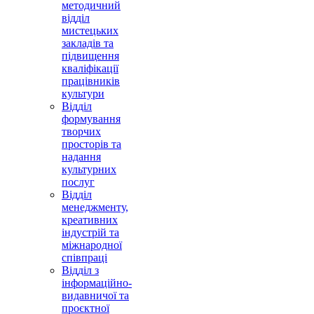
методичний
відділ
мистецьких
закладів та
підвищення
кваліфікації
працівників
культури
Відділ
формування
творчих
просторів та
надання
культурних
послуг
Відділ
менеджменту,
креативних
індустрій та
міжнародної
співпраці
Відділ з
інформаційно-
видавничої та
проєктної