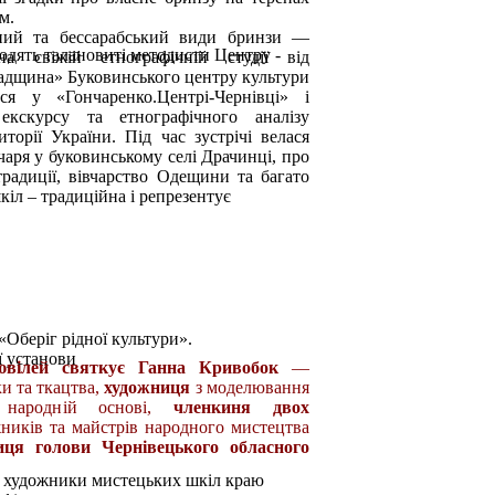
м.
нний та бессарабський види бринзи —
одять талановиті методисти Центру -
 свіжій етнографічній студії від
адщина» Буковинського центру культури
ся у «Гончаренко.Центрі-Чернівці» і
екскурсу та етнографічного аналізу
иторії України. Під час зустрічі велася
аря у буковинському селі Драчинці, про
традиції, вівчарство Одещини та багато
іл – традиційна і репрезентує
«Оберіг рідної культури».
ї установи
ювілей святкує Ганна Кривобок
—
и та ткацтва,
художниця
з моделювання
 народній основі,
членкиня двох
ників та майстрів народного мистецтва
иця голови Чернівецького обласного
і художники мистецьких шкіл краю