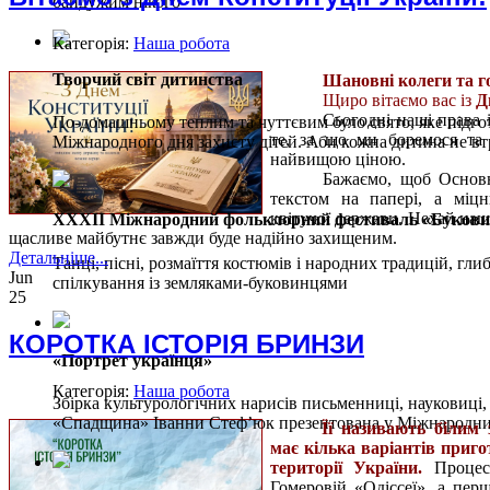
байдужим нікого
Категорія:
Наша робота
Творчий світ дитинства
Шановні колеги та го
Щиро вітаємо вас із
Д
Сьогодні наші права 
По-домашньому теплим та чуттєвим було свято, яке підг
те, за що ми боремося та
Міжнародного дня захисту дітей. Аби кожна дитина не вт
найвищою ціною.
Бажаємо, щоб Основн
текстом на папері, а міцн
квітучої держави. Нехай наш
ХХХІІ Міжнародний фольклорний фестиваль «Буковинс
щасливе майбутнє завжди буде надійно захищеним.
Детальніше...
Танці, пісні, розмаїття костюмів і народних традицій, глибо
Jun
спілкування із земляками-буковинцями
25
КОРОТКА ІСТОРІЯ БРИНЗИ
«Портрет українця»
Категорія:
Наша робота
Збірка культурологічних нарисів письменниці, науковиці
«Спадщина» Іванни Стеф’юк презентована у Міжнародни
Її називають білим
має кілька варіантів приго
території України.
Процес 
Гомеровій «Одіссеї», а пер