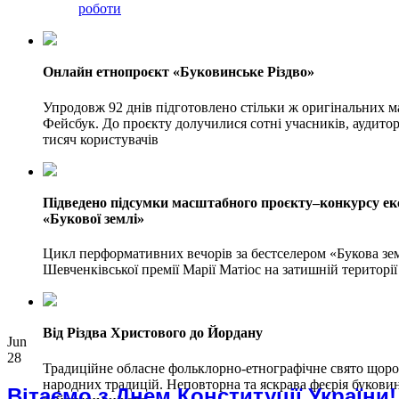
роботи
Онлайн етнопроєкт «Буковинське Різдво»
Упродовж 92 днів підготовлено стільки ж оригінальних ма
Фейсбук. До проєкту долучилися сотні учасників, аудитор
тисяч користувачів
Підведено підсумки масштабного проєкту–конкурсу е
«Букової землі»
Цикл перформативних вечорів за бестселером «Букова зем
Шевченківської премії Марії Матіос на затишній територі
Від Різдва Христового до Йордану
Jun
28
Традиційне обласне фольклорно-етнографічне свято щоро
народних традицій. Неповторна та яскрава феєрія букови
Вітаємо з Днем Конституції України!