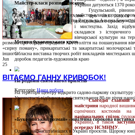
Майстер-класи розпису писанок
України датуються 1370 роко
Гуцульський, рівни
Для всіх охочих багато таких майстер-класів щороку пров
саме про них ішлося на
майстри народного мистецтва Василь та Альона Беженарі
дослідницького проєкту «Сп
і мистецтва. Захід відбув
складався з історичного 
вівчарської культури на тер
Мотиви буковинського краю
розмова про обряди середини ХХ століття на пошанування вівч
«сирну поману», прикарпатські та закарпатські молочарські 
іншого.
Обласна виставка творчих робіт викладачів мистецьких шк
Jun
доробок педагогів-художників краю
25
ВІТАЄМО ГАННУ КРИВОБОК!
На різдвяні свята янгол прилетів
Категорія:
Наша робота
На території Центру відкрито садово-паркову скульптуру 
Урочистості відбулися у дні святкування 80-ти річчя нашо
Сьогодні славний 
майстриня
народної вишивк
сценічних костюмів на
національних спілок
(худож
«Буковинський розмай» - ювілейна сорокова виставка
України), а також
заступн
осередку НСМНМУ
.
Один з наймасштабніших в Україні проєктів. Щороку юн