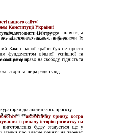
сті нашого сайту!
нем Конституції України
!
і свободи — це не абстрактні поняття, а
отували методисти Центру до
 що відстоюємо щодня, виборюючи їх
ратила світлого бажання творити
ий Закон нашої країни був не просто
им фундаментом вільної, успішної та
е священне право на свободу, гідність та
ькі зустрічі»
кі історії та щира радість від
, кураторки дослідницького проєкту
й день дарування книг
 золотом — автентичну бринзу, котра
тування і тривалу історію розвитку на
виготовлення будзу згадується ще у
ші згадки про власне бринзу на теренах