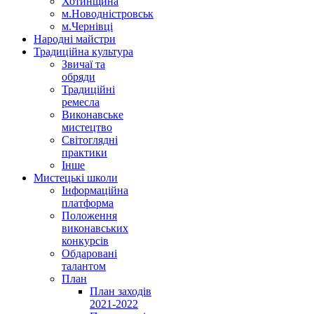
Хотинщина
м.Новодністровськ
м.Чернівці
Народні майстри
Традиційна культура
Звичаї та
обряди
Традиційні
ремесла
Виконавське
мистецтво
Світоглядні
практики
Інше
Мистецькі школи
Інформаційна
платформа
Положення
виконавських
конкурсів
Обдаровані
талантом
План
План заходів
2021-2022