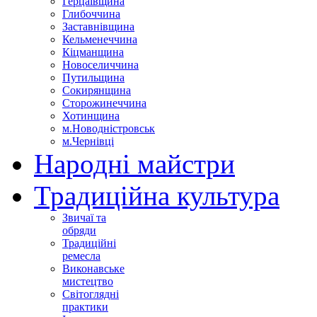
Герцаївщина
Глибоччина
Заставнівщина
Кельменеччина
Кіцманщина
Новоселиччина
Путильщина
Сокирянщина
Сторожинеччина
Хотинщина
м.Новодністровськ
м.Чернівці
Народні майстри
Традиційна культура
Звичаї та
обряди
Традиційні
ремесла
Виконавське
мистецтво
Світоглядні
практики