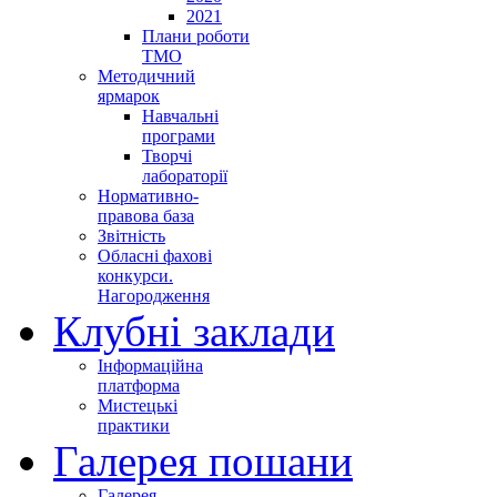
2021
Плани роботи
ТМО
Методичний
ярмарок
Навчальні
програми
Творчі
лабораторії
Нормативно-
правова база
Звітність
Обласні фахові
конкурси.
Нагородження
Клубні заклади
Інформаційна
платформа
Мистецькі
практики
Галерея пошани
Галерея