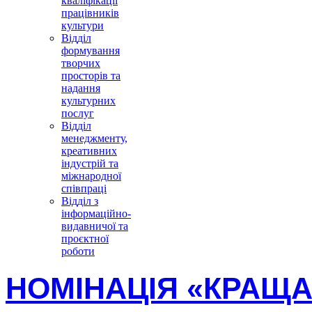
кваліфікації
працівників
культури
Відділ
формування
творчих
просторів та
надання
культурних
послуг
Відділ
менеджменту,
креативних
індустрій та
міжнародної
співпраці
Відділ з
інформаційно-
видавничої та
проєктної
роботи
НОМІНАЦІЯ «КРАЩ