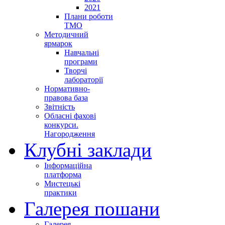
2021
Плани роботи
ТМО
Методичний
ярмарок
Навчальні
програми
Творчі
лабораторії
Нормативно-
правова база
Звітність
Обласні фахові
конкурси.
Нагородження
Клубні заклади
Інформаційна
платформа
Мистецькі
практики
Галерея пошани
Галерея