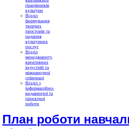
кваліфікації
працівників
культури
Відділ
формування
творчих
просторів та
надання
культурних
послуг
Відділ
менеджменту,
креативних
індустрій та
міжнародної
співпраці
Відділ з
інформаційно-
видавничої та
проєктної
роботи
План роботи навчал