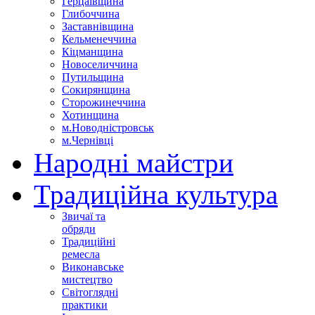
Герцаївщина
Глибоччина
Заставнівщина
Кельменеччина
Кіцманщина
Новоселиччина
Путильщина
Сокирянщина
Сторожинеччина
Хотинщина
м.Новодністровськ
м.Чернівці
Народні майстри
Традиційна культура
Звичаї та
обряди
Традиційні
ремесла
Виконавське
мистецтво
Світоглядні
практики