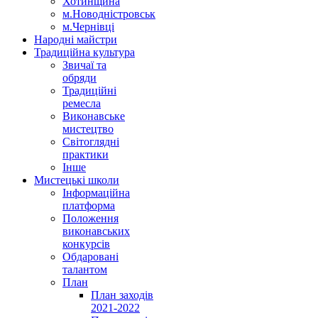
Хотинщина
м.Новодністровськ
м.Чернівці
Народні майстри
Традиційна культура
Звичаї та
обряди
Традиційні
ремесла
Виконавське
мистецтво
Світоглядні
практики
Інше
Мистецькі школи
Інформаційна
платформа
Положення
виконавських
конкурсів
Обдаровані
талантом
План
План заходів
2021-2022