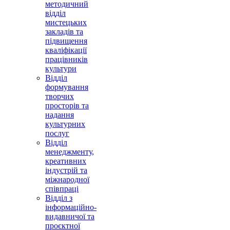
методичний
відділ
мистецьких
закладів та
підвищення
кваліфікації
працівників
культури
Відділ
формування
творчих
просторів та
надання
культурних
послуг
Відділ
менеджменту,
креативних
індустрій та
міжнародної
співпраці
Відділ з
інформаційно-
видавничої та
проєктної