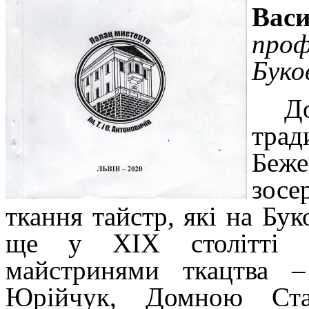
Вас
про
Буко
Д
тра
Беж
зосе
ткання тайстр, які на Бу
ще у ХІХ столітті т
майстринями ткацтва 
Юрійчук, Домною Ста