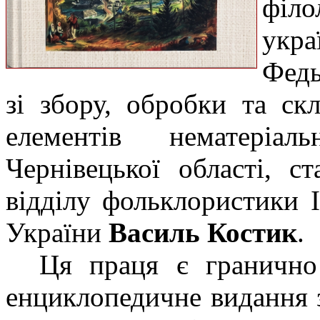
філо
укра
Федь
зі збору, обробки та ск
елементів нематеріал
Чернівецької області, с
відділу фольклористики 
України
Василь Костик
.
Ця праця є гранично
енциклопедичне видання 