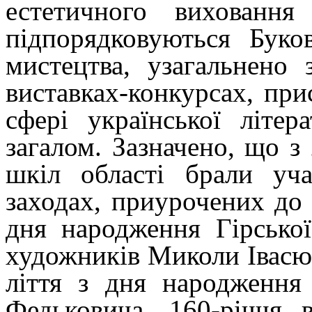
естетичного вихованн
підпорядковуються Буко
мистецтва, узагальнено
виставках-конкурсах, пр
сфері української літер
загалом. Зазначено, що з
шкіл області брали уч
заходах, приурочених до 
дня народження Гірсько
художників Миколи Івасюк
ліття з дня народження
Федьковича, 160-річчя 