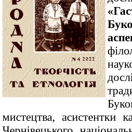
«Га
Бук
аспе
філ
нау
дос
тр
Буко
мистецтва, асистентки к
Чернівецького національ