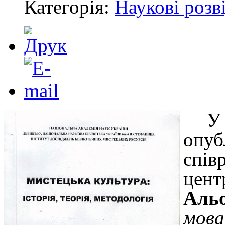
Категорія:
Наукові розв
У
опу
спі
цен
Аль
мов