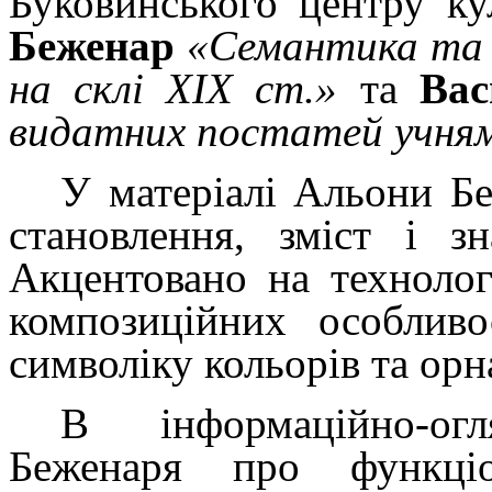
Буковинського центру к
Беженар
«Семантика та 
на склі ХІХ ст.»
та
Вас
видатних постатей учням
У матеріалі Альони Бе
становлення, зміст і зн
Акцентовано на технолог
композиційних особливо
символіку кольорів та ор
В інформаційно-огл
Беженаря про функці