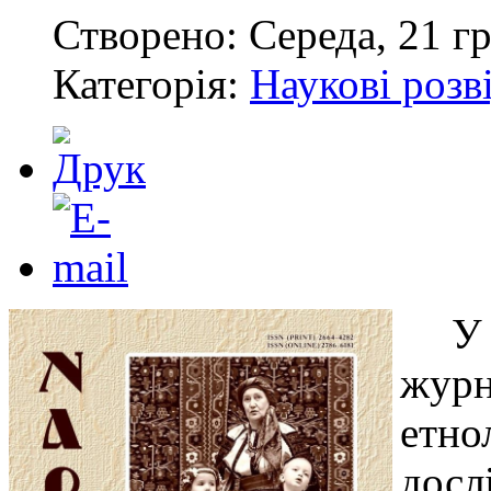
Створено: Середа, 21 гр
Категорія:
Наукові розв
У
жур
етн
до