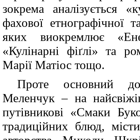
зокрема аналізується «
фахової етнографічної т
яких виокремлює «Енеї
«Кулінарні фіґлі» та р
Марії Матіос тощо.
Проте основний до
Меленчук – на найсвіжі
путівникові «Смаки Бук
традиційних блюд, місти