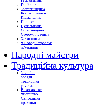
Герцаївщина
Глибоччина
Заставнівщина
Кельменеччина
Кіцманщина
Новоселиччина
Путильщина
Сокирянщина
Сторожинеччина
Хотинщина
м.Новодністровськ
м.Чернівці
Народні майстри
Традиційна культура
Звичаї та
обряди
Традиційні
ремесла
Виконавське
мистецтво
Світоглядні
практики