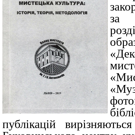
зако
за 
роз
обр
«Дек
мис
«М
«Муз
фото
біб
публікацій вирізняються