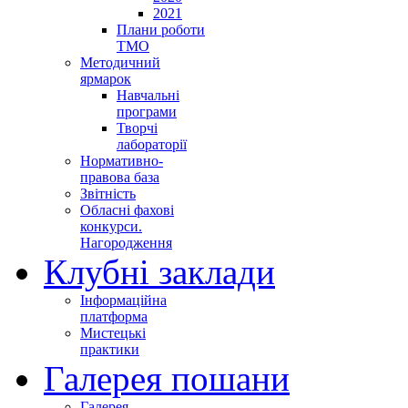
2021
Плани роботи
ТМО
Методичний
ярмарок
Навчальні
програми
Творчі
лабораторії
Нормативно-
правова база
Звітність
Обласні фахові
конкурси.
Нагородження
Клубні заклади
Інформаційна
платформа
Мистецькі
практики
Галерея пошани
Галерея