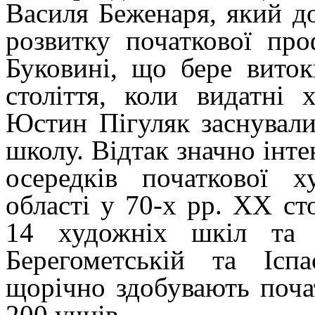
Василя Беженаря, який до
розвитку початкової про
Буковині, що бере вито
століття, коли видатні
Юстин Пігуляк заснувал
школу. Відтак значно інт
осередків початкової х
області у 70-х рр. ХХ ст
14 художніх шкіл та д
Берегометській та Ісп
щорічно здобувають поча
200 учнів.