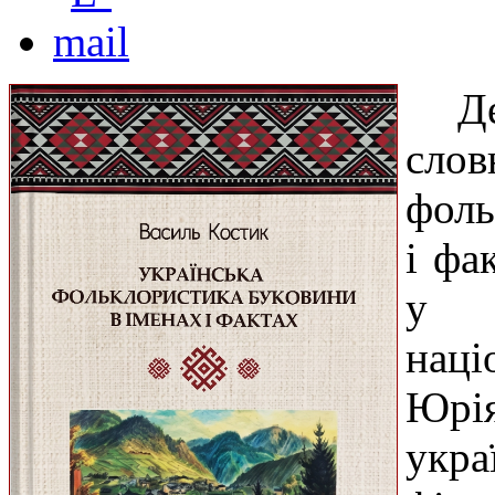
Д
сло
фоль
і фа
у в
наці
Юрія
укра