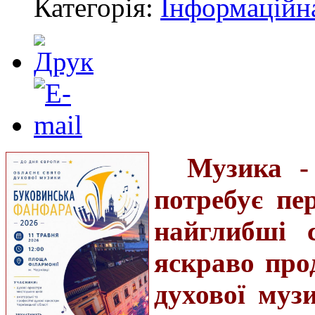
Категорія:
Інформаційн
Музика -
потребує пе
найглибші 
яскраво про
духової муз