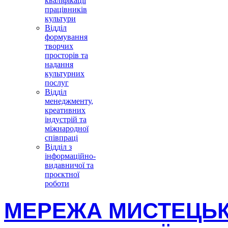
кваліфікації
працівників
культури
Відділ
формування
творчих
просторів та
надання
культурних
послуг
Відділ
менеджменту,
креативних
індустрій та
міжнародної
співпраці
Відділ з
інформаційно-
видавничої та
проєктної
роботи
МЕРЕЖА МИСТЕЦЬК