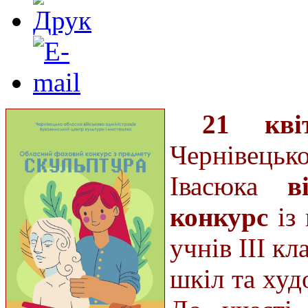
21 кві
Чернівець
Івасюка
в
конкурс
із
учнів ІІІ к
шкіл та худ