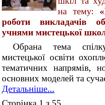
шкіл та ху
на тему:
«
роботи викладачів об
учнями мистецької шко
Обрана тема спілку
мистецької освіти охопл
тематичних напрямів, но
основних моделей та суча
Детальніше...
Сторінка 1 з 55