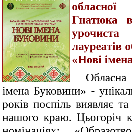
обласної 
Гнатюка в
урочиста
лауреатів 
«Нові імен
Обласна
імена Буковини» - унікал
років поспіль виявляє т
нашого краю. Цьогоріч к
номінаціях: «Образотв