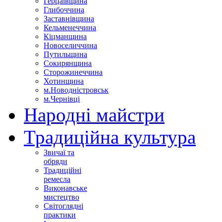
Герцаївщина
Глибоччина
Заставнівщина
Кельменеччина
Кіцманщина
Новоселиччина
Путильщина
Сокирянщина
Сторожинеччина
Хотинщина
м.Новодністровськ
м.Чернівці
Народні майстри
Традиційна культура
Звичаї та
обряди
Традиційні
ремесла
Виконавське
мистецтво
Світоглядні
практики