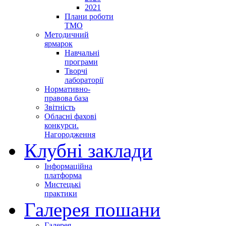
2021
Плани роботи
ТМО
Методичний
ярмарок
Навчальні
програми
Творчі
лабораторії
Нормативно-
правова база
Звітність
Обласні фахові
конкурси.
Нагородження
Клубні заклади
Інформаційна
платформа
Мистецькі
практики
Галерея пошани
Галерея