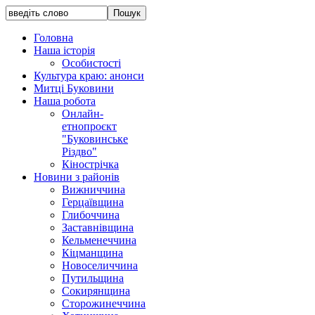
Головна
Наша історія
Особистості
Культура краю: анонси
Митці Буковини
Наша робота
Онлайн-
етнопроєкт
"Буковинське
Різдво"
Кінострічка
Новини з районів
Вижниччина
Герцаївщина
Глибоччина
Заставнівщина
Кельменеччина
Кіцманщина
Новоселиччина
Путильщина
Сокирянщина
Сторожинеччина