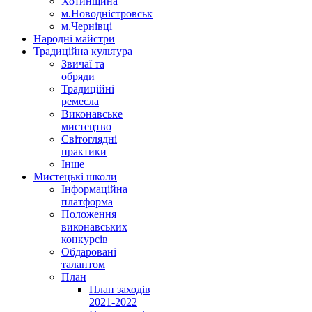
Хотинщина
м.Новодністровськ
м.Чернівці
Народні майстри
Традиційна культура
Звичаї та
обряди
Традиційні
ремесла
Виконавське
мистецтво
Світоглядні
практики
Інше
Мистецькі школи
Інформаційна
платформа
Положення
виконавських
конкурсів
Обдаровані
талантом
План
План заходів
2021-2022