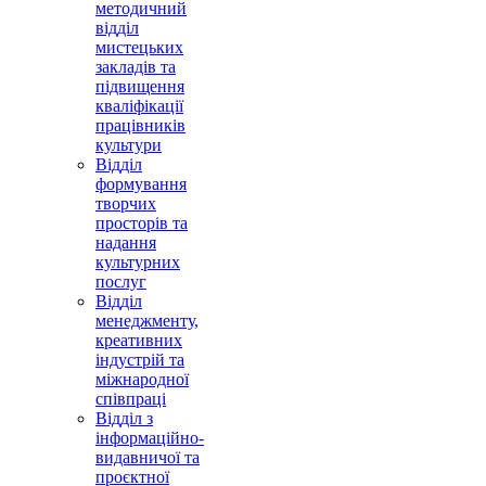
методичний
відділ
мистецьких
закладів та
підвищення
кваліфікації
працівників
культури
Відділ
формування
творчих
просторів та
надання
культурних
послуг
Відділ
менеджменту,
креативних
індустрій та
міжнародної
співпраці
Відділ з
інформаційно-
видавничої та
проєктної