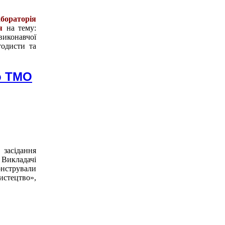
бораторія
я
на тему:
иконавчої
тодисти та
о ТМО
засідання
 Викладачі
онстрували
стецтво»,