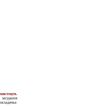
 мистецтв.
 засідання
икладачка-