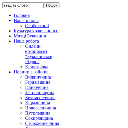
Головна
Наша історія
Особистості
Культура краю: анонси
Митці Буковини
Наша робота
Онлайн-
етнопроєкт
"Буковинське
Різдво"
Кінострічка
Новини з районів
Вижниччина
Герцаївщина
Глибоччина
Заставнівщина
Кельменеччина
Кіцманщина
Новоселиччина
Путильщина
Сокирянщина
Сторожинеччина