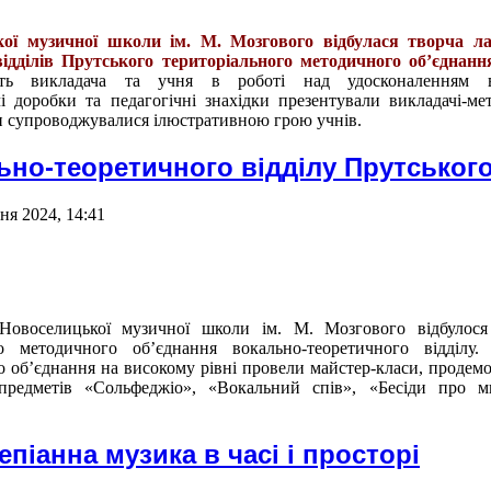
кої музичної школи ім. М. Мозгового відбулася творча ла
ідділів Прутського територіального методичного об’єднанн
ість викладача та учня в роботі над удосконаленням в
і доробки та педагогічні знахідки презентували викладачі-ме
пи супроводжувалися ілюстративною грою учнів.
ьно-теоретичного відділу Прутськог
ня 2024, 14:41
Новоселицької музичної школи ім. М. Мозгового відбулося 
го методичного об
’
єднання вокально-теоретичного відділу.
о об
’
єднання на високому рівні провели майстер-класи, продем
предметів «Сольфеджіо», «Вокальний спів», «Бесіди про ми
піанна музика в часі і просторі