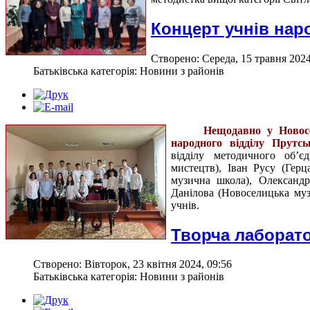
Концерт учнів нар
Створено: Середа, 15 травня 2024
Батьківська категорія: Новини з районів
Нещодавно у Новосе
народного відділу Прутсь
відділу методичного об’
мистецтв), Іван Русу (Герц
музична школа), Олександр
Данілова (Новоселицька муз
учнів.
Творча лаборато
Створено: Вівторок, 23 квітня 2024, 09:56
Батьківська категорія: Новини з районів