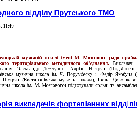
одного відділу Прутського ТМО
, 11:49
лицькій музичній школі імені М. Мозгового радо прийм
кого територіального методичного об
’
єднання.
Викладачі 
єднання Олександр Демчучин, Адріан Ністрян (Подвірненс
аївська музична школа ім. Ч. Порумбеску ), Федір Якобуца (
 Ністрян (Костичанівська музична школа), Ірина Дорошкеви
ична школа ім. М. Мозгового) підготували сольні та ансамбле
рія викладачів фортепіанних відділі