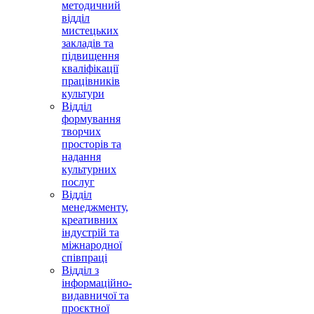
методичний
відділ
мистецьких
закладів та
підвищення
кваліфікації
працівників
культури
Відділ
формування
творчих
просторів та
надання
культурних
послуг
Відділ
менеджменту,
креативних
індустрій та
міжнародної
співпраці
Відділ з
інформаційно-
видавничої та
проєктної