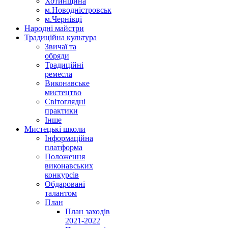
Хотинщина
м.Новодністровськ
м.Чернівці
Народні майстри
Традиційна культура
Звичаї та
обряди
Традиційні
ремесла
Виконавське
мистецтво
Світоглядні
практики
Інше
Мистецькі школи
Інформаційна
платформа
Положення
виконавських
конкурсів
Обдаровані
талантом
План
План заходів
2021-2022