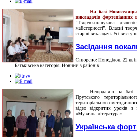
На базі Новоселиць
викладачів фортепіанних в
"Творчо-пошукова діяльн
майстерності".
Власні творч
старші викладачі. Усі висту
Засідання вокал
Створено: Понеділок, 22 квіт
Батьківська категорія: Новини з районів
Нещодавно на базі 
Прутського територіально
територіального методичног
відео відкритих уроків з 
«Музична література».
Українська форте