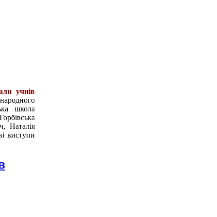
али учнів
народного
ька школа
Горбівська
ч, Наталія
ві виступи
в