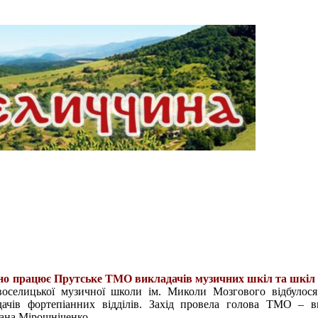
дно працює Прутське ТМО викладачів музичних шкіл та шкіл
воселицької музичної школи ім. Миколи Мозгового відбулося
ачів фортепіанних відділів. Захід провела голова ТМО – в
лана Мірошніченко.