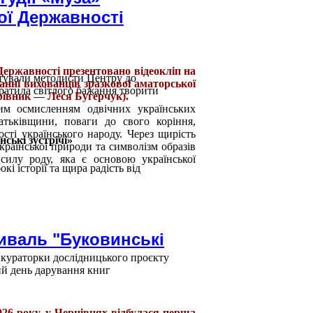
ої Державності
Державності презентовано відеокліп на
отували методисти Центру до
анні вихованців зразкової аматорської
ратила світлого бажання творити
ерівник — Леся Бугерчук).
им осмисленням одвічних українських
тьківщини, поваги до свого коріння,
ості українського народу. Через щирість
ькі зустрічі»
країнської природи та символізм образів
силу роду, яка є основою української
кі історії та щира радість від
иваль "Буковинські
, кураторки дослідницького проєкту
й день дарування книг
026 року, у Чернівцях відбулася перша