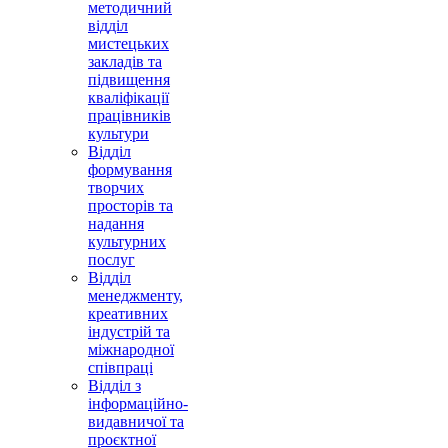
методичний
відділ
мистецьких
закладів та
підвищення
кваліфікації
працівників
культури
Відділ
формування
творчих
просторів та
надання
культурних
послуг
Відділ
менеджменту,
креативних
індустрій та
міжнародної
співпраці
Відділ з
інформаційно-
видавничої та
проєктної