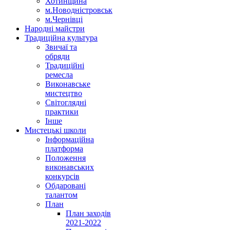
Хотинщина
м.Новодністровськ
м.Чернівці
Народні майстри
Традиційна культура
Звичаї та
обряди
Традиційні
ремесла
Виконавське
мистецтво
Світоглядні
практики
Інше
Мистецькі школи
Інформаційна
платформа
Положення
виконавських
конкурсів
Обдаровані
талантом
План
План заходів
2021-2022