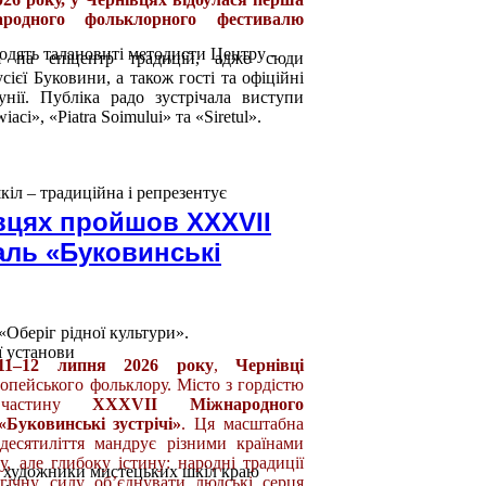
родного фольклорного фестивалю
одять талановиті методисти Центру -
я на епіцентр традицій, адже сюди
усієї Буковини, а також гості та офіційні
унії. Публіка радо зустрічала виступи
aci», «Piatra Soimului» та «Siretul».
іл – традиційна і репрезентує
івцях пройшов XXXVII
ль «Буковинські
«Оберіг рідної культури».
ї установи
11–12 липня 2026 року
,
Чернівці
опейського фольклору. Місто з гордістю
у частину
XXXVII Міжнародного
Буковинські зустрічі»
. Ця масштабна
десятиліття мандрує різними країнами
, але глибоку істину: народні традиції
і художники мистецьких шкіл краю
гічну силу об’єднувати людські серця