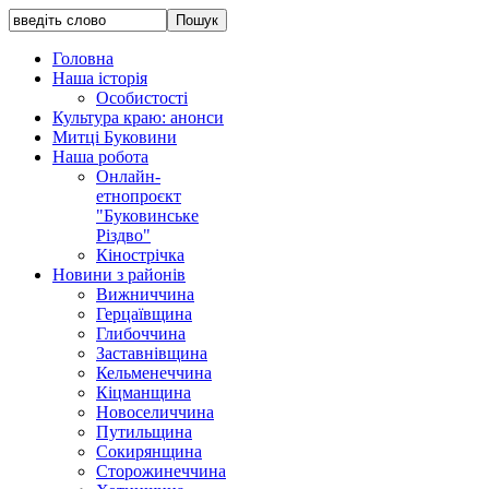
Головна
Наша історія
Особистості
Культура краю: анонси
Митці Буковини
Наша робота
Онлайн-
етнопроєкт
"Буковинське
Різдво"
Кінострічка
Новини з районів
Вижниччина
Герцаївщина
Глибоччина
Заставнівщина
Кельменеччина
Кіцманщина
Новоселиччина
Путильщина
Сокирянщина
Сторожинеччина