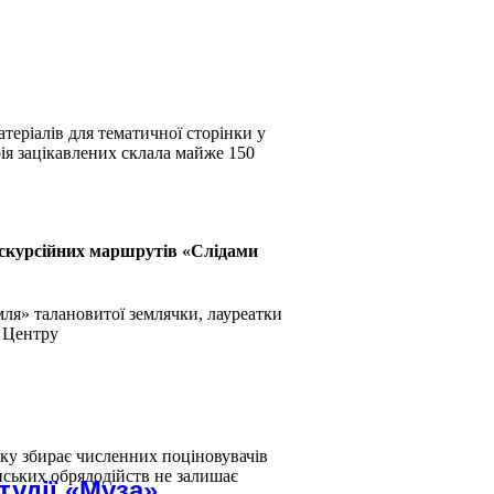
теріалів для тематичної сторінки у
ія зацікавлених склала майже 150
кскурсійних маршрутів «Слідами
ля» талановитої землячки, лауреатки
ї Центру
ку збирає численних поціновувачів
нських обрядодійств не залишає
тудії «Муза»