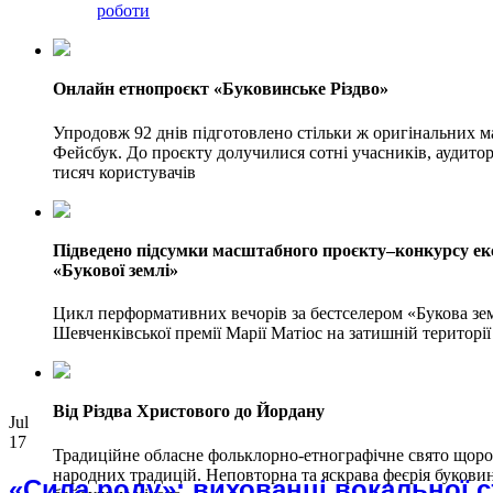
роботи
Онлайн етнопроєкт «Буковинське Різдво»
Упродовж 92 днів підготовлено стільки ж оригінальних ма
Фейсбук. До проєкту долучилися сотні учасників, аудитор
тисяч користувачів
Підведено підсумки масштабного проєкту–конкурсу е
«Букової землі»
Цикл перформативних вечорів за бестселером «Букова зем
Шевченківської премії Марії Матіос на затишній територі
Від Різдва Христового до Йордану
Jul
17
Традиційне обласне фольклорно-етнографічне свято щоро
народних традицій. Неповторна та яскрава феєрія букови
«Сила роду»: вихованці вокальної с