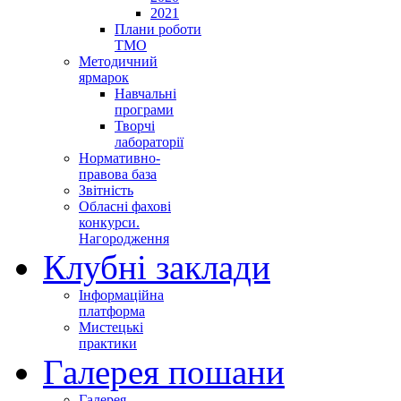
2021
Плани роботи
ТМО
Методичний
ярмарок
Навчальні
програми
Творчі
лабораторії
Нормативно-
правова база
Звітність
Обласні фахові
конкурси.
Нагородження
Клубні заклади
Інформаційна
платформа
Мистецькі
практики
Галерея пошани
Галерея