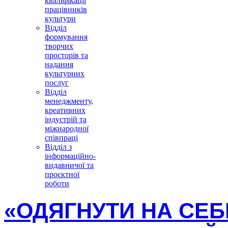
кваліфікації
працівників
культури
Відділ
формування
творчих
просторів та
надання
культурних
послуг
Відділ
менеджменту,
креативних
індустрій та
міжнародної
співпраці
Відділ з
інформаційно-
видавничої та
проєктної
роботи
«ОДЯГНУТИ НА СЕБ