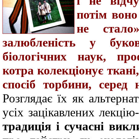
і не відч
потім воно
не стало
залюбленість у буко
біологічних наук, про
котра колекціонує ткані
спосіб торбини, серед 
Розглядає їх як альтерна
усіх зацікавлених лекці
традиція і сучасні викл