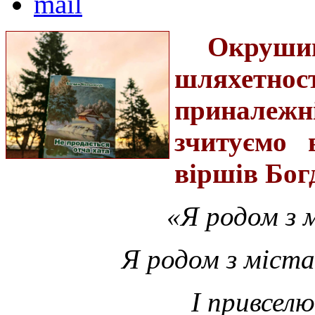
Окруш
шляхетнос
приналежн
зчитуємо 
віршів Бог
«Я родом з 
Я родом з міста
І привсел