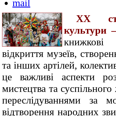
ХХ сто
культури 
книжкові 
відкриття музеїв, створе
та інших артілей, колектив
це важливі аспекти роз
мистецтва та суспільного 
переслідуваннями за мо
відтворення народних зви