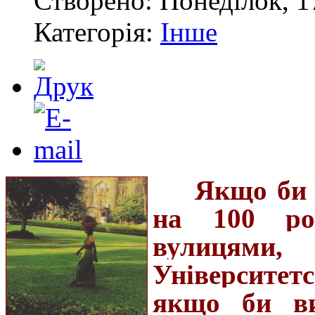
Створено: Понеділок, 1
Категорія:
Інше
Якщо би ви
на 100 ро
вулицями,
Університет
якщо би ви