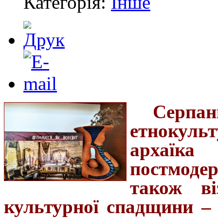
Категорія:
Інше
Серпа
етнокульт
архаїк
постмодерн
також ві
культурної спадщини – 