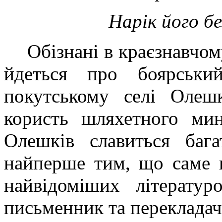
Нарік його б
Обізнані в краєзнавчом
йдеться про боярськи
покутському селі Олешк
користь шляхетного мин
Олешків славиться баг
найперше тим, що саме 
найвідоміших літературо
письменник та перекладач