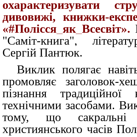
охарактеризувати стр
дивовижі, книжки-експ
«#Полісся_як_Всесвіт».
"Саміт-книга", літера
Сергій Пантюк.
Виклик полягає навіт
промовляє заголовок-х
пізнання традиційної 
технічними засобами. Вик
тому, що сакральні 
християнського часів Пол