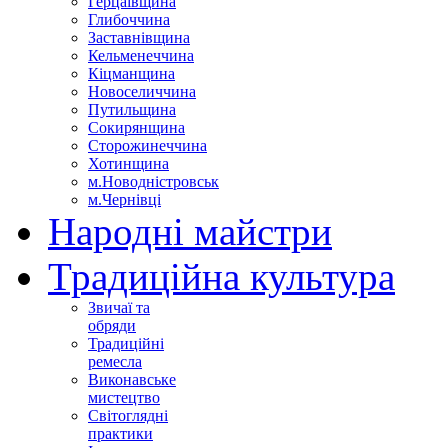
Герцаївщина
Глибоччина
Заставнівщина
Кельменеччина
Кіцманщина
Новоселиччина
Путильщина
Сокирянщина
Сторожинеччина
Хотинщина
м.Новодністровськ
м.Чернівці
Народні майстри
Традиційна культура
Звичаї та
обряди
Традиційні
ремесла
Виконавське
мистецтво
Світоглядні
практики