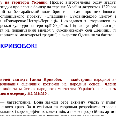
у на території України.
Процес виготовлення будзу згадує
 згадки про власне бринзу на теренах України датуються 1370 ро
нний та бессарабський види бринзи — саме про них ішлося 
дослідницького проєкту «Спадщина» Буковинського центру к
у «Гончаренко.Центрі-Чернівці» і складався з історичного е
рської культури на території України. Під час зустрічі велася 
тя на пошанування вівчаря у буковинському селі Драчинці, 
карпатські молочарські традиції, вівчарство Одещини та багато і
 КРИВОБОК!
ювілей святкує Ганна Кривобок
—
майстриня
народної в
лювання сценічних костюмів на народній основі,
член
ників та майстрів народного мистецтва України), а також
з
асного осередку НСМНМУ
.
 — багатогранна. Вона завжди бере активну участь у культ
ського краю. За її ескізами та творчими розробками створен
альних і хореографічних колективів, а також професійних артист