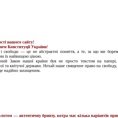
сті нашого сайту!
нем Конституції України
!
 і свободи — це не абстрактні поняття, а те, за що ми боре
чи їх найвищою ціною.
ний Закон нашої країни був не просто текстом на папері,
ої та квітучої держави. Нехай наше священне право на свободу, г
де надійно захищеним.
золотом — автентичну бринзу, котра має кілька варіантів пр