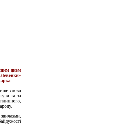
ейним днем
«Левенки»
арка
.
ише слова
тури та за
коплинного,
ароду.
 звичаями,
байдужості