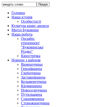
Головна
Наша історія
Особистості
Культура краю: анонси
Митці Буковини
Наша робота
Онлайн-
етнопроєкт
"Буковинське
Різдво"
Кінострічка
Новини з районів
Вижниччина
Герцаївщина
Глибоччина
Заставнівщина
Кельменеччина
Кіцманщина
Новоселиччина
Путильщина
Сокирянщина
Сторожинеччина