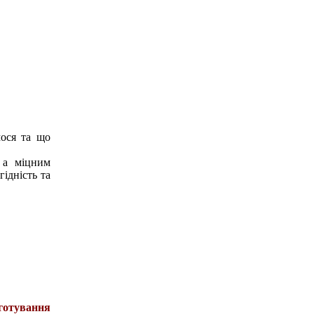
мося та що
 а міцним
ідність та
иготування