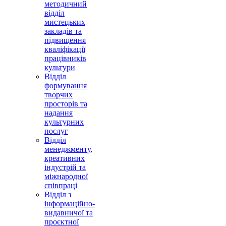
методичний
відділ
мистецьких
закладів та
підвищення
кваліфікації
працівників
культури
Відділ
формування
творчих
просторів та
надання
культурних
послуг
Відділ
менеджменту,
креативних
індустрій та
міжнародної
співпраці
Відділ з
інформаційно-
видавничої та
проєктної