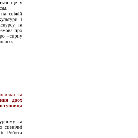
ться ще у
ком.
на свіжій
ультури і
кскурсу та
розмова про
про «сирну
ншого.
ишивки та
киня двох
аступниця
урному та
о сценічні
ів. Роботи