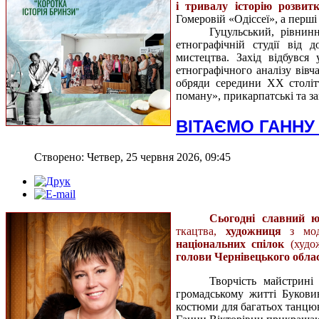
і тривалу історію розвитк
Гомеровій «Одіссеї», а перші
Гуцульський, рівни
етнографічній студії від 
мистецтва. Захід відбувся 
етнографічного аналізу вівча
обряди середини ХХ століт
поману», прикарпатські та за
ВІТАЄМО ГАННУ
Створено: Четвер, 25 червня 2026, 09:45
Сьогодні славний 
ткацтва,
художниця
з моде
національних спілок
(худож
голови Чернівецького обл
Творчість майстрині
громадському житті Буковин
костюми для багатьох танцюв