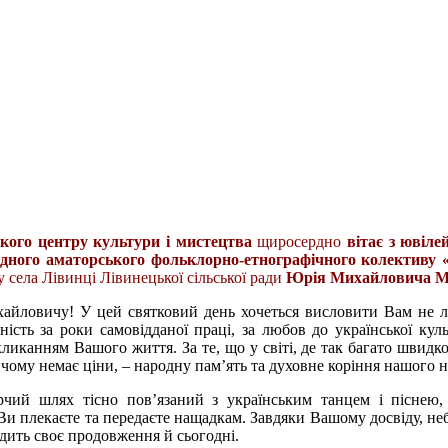
кого центру культури і мистецтва
щиросердно
вітає з ювіл
одного аматорського фольклорно-етнографічного колективу 
 села Лівинці Лівинецької сільської ради
Юрія Михайловича М
ловичу! У цей святковий день хочеться висловити Вам не л
ність за роки самовідданої праці, за любов до української куль
окликанням Вашого життя. За те, що у світі, де так багато швид
 чому немає ціни, – народну пам’ять та духовне коріння нашого н
чий шлях тісно пов’язаний з українським танцем і піснею,
 Ви плекаєте та передаєте нащадкам. Завдяки Вашому досвіду, не
одить своє продовження й сьогодні.