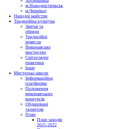
Хотинщина
м.Новодністровськ
м.Чернівці
Народні майстри
Традиційна культура
Звичаї та
обряди
Традиційні
ремесла
Виконавське
мистецтво
Світоглядні
практики
Інше
Мистецькі школи
Інформаційна
платформа
Положення
виконавських
конкурсів
Обдаровані
талантом
План
План заходів
2021-2022