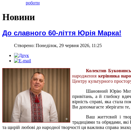
роботи
Новини
До славного 60-ліття Юрія Марка!
Створено: Понеділок, 29 червня 2026, 11:25
Колектив Буковинсь
народження
керівника нар
Центру культурного простору
Шановний Юрію Михай
привітань, а й глибоку вдяч
вірність справі, яка стала п
Ви допомагаєте зберігати те,
Ваш життєвий і твор
традиціями та обрядами, які
та щирій любові до народної творчості ця важлива справа знах