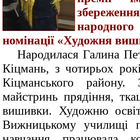
збереженн
народног
номінації «Художня виш
Народилася Галина Пет
Кіцмань, з чотирьох ро
Кіцманського району. 
майстринь прядіння, тка
вишивки. Художню освіт
Вижницькому училищі пр
навчання працювала ко