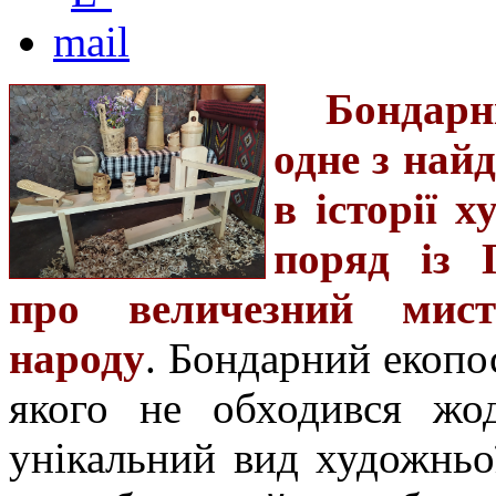
Бондарн
одне з най
в історії 
поряд із 
про величезний мист
народу
. Бондарний екопо
якого не обходився жод
унікальний вид художньо