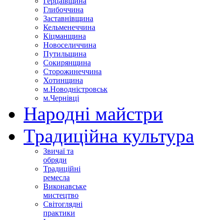
Герцаївщина
Глибоччина
Заставнівщина
Кельменеччина
Кіцманщина
Новоселиччина
Путильщина
Сокирянщина
Сторожинеччина
Хотинщина
м.Новодністровськ
м.Чернівці
Народні майстри
Традиційна культура
Звичаї та
обряди
Традиційні
ремесла
Виконавське
мистецтво
Світоглядні
практики