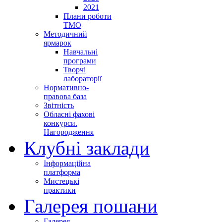
2021
Плани роботи
ТМО
Методичний
ярмарок
Навчальні
програми
Творчі
лабораторії
Нормативно-
правова база
Звітність
Обласні фахові
конкурси.
Нагородження
Клубні заклади
Інформаційна
платформа
Мистецькі
практики
Галерея пошани
Галерея