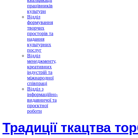
кваліфікації
працівників
культури
Відділ
формування
творчих
просторів та
надання
культурних
послуг
Відділ
менеджменту,
креативних
індустрій та
міжнародної
співпраці
Відділ з
інформаційно-
видавничої та
проєктної
роботи
Традиції ткацтва то