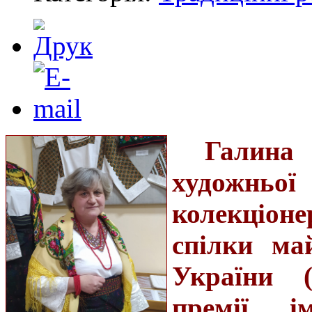
Галина
художнь
колекціоне
спілки ма
України (
премії і