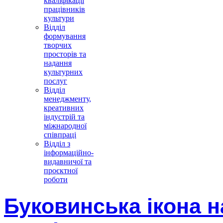
кваліфікації
працівників
культури
Відділ
формування
творчих
просторів та
надання
культурних
послуг
Відділ
менеджменту,
креативних
індустрій та
міжнародної
співпраці
Відділ з
інформаційно-
видавничої та
проєктної
роботи
Буковинська ікона н