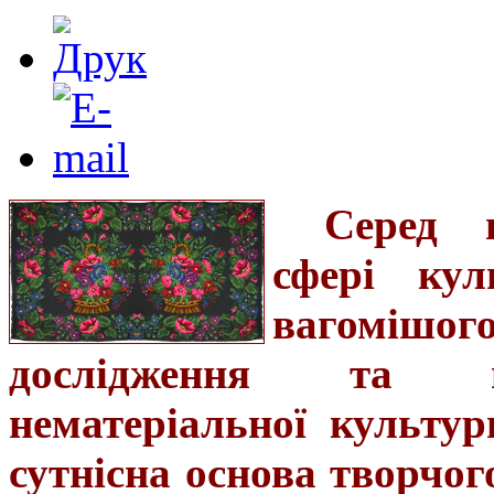
Серед 
сфері ку
вагоміш
дослідження та по
нематеріальної культур
сутнісна основа творчог