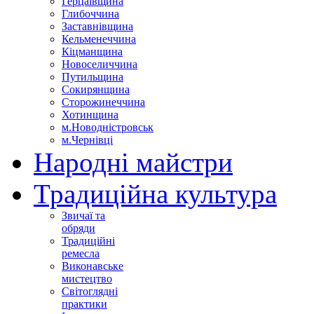
Герцаївщина
Глибоччина
Заставнівщина
Кельменеччина
Кіцманщина
Новоселиччина
Путильщина
Сокирянщина
Сторожинеччина
Хотинщина
м.Новодністровськ
м.Чернівці
Народні майстри
Традиційна культура
Звичаї та
обряди
Традиційні
ремесла
Виконавське
мистецтво
Світоглядні
практики