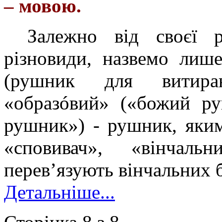
– мовою.
Залежно від своєї 
різновиди, назвемо лиш
(рушник для витиран
«образóвий» («божий ру
рушник») - рушник, яким
«сповивач», «вінчальн
перевʼязують вінчальних б
Детальніше...