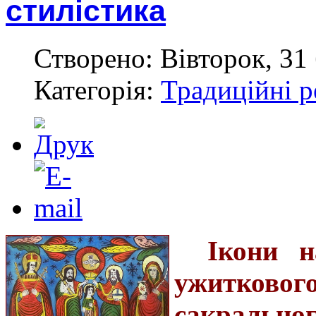
стилістика
Створено: Вівторок, 31 
Категорія:
Традиційні р
Ікони н
ужитков
сакрал