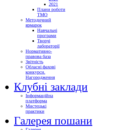
2021
Плани роботи
ТМО
Методичний
ярмарок
Навчальні
програми
Творчі
лабораторії
Нормативно-
правова база
Звітність
Обласні фахові
конкурси.
Нагородження
Клубні заклади
Інформаційна
платформа
Мистецькі
практики
Галерея пошани
Галерея