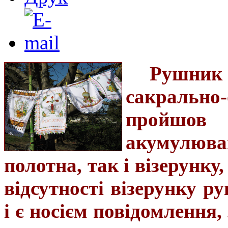
Рушник
сакральн
пройшов 
акумулюв
полотна, так і візерунку
відсутності візерунку 
і є носієм повідомлення,