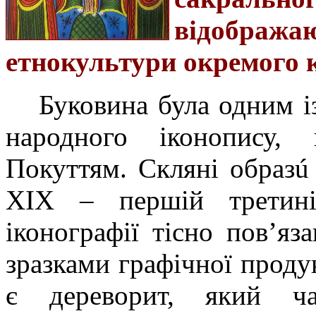
відображ
етнокультури окремого 
Буковина була одним і
народного іконопису
Покуттям.
Скляні образú
XIX
–
першій трети
іконографії тісно пов’я
зразками графічної проду
є дереворит, який ча