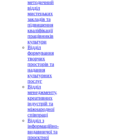
методичний
відділ
мистецьких
закладів та
підвищення
кваліфікації
працівників
культури
Відділ
формування
творчих
просторів та
надання
культурних
послуг
Відділ
менеджменту,
креативних
індустрій та
міжнародної
співпраці
Відділ з
інформаційно-
видавничої та
проєктної