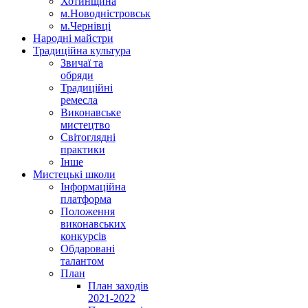
Хотинщина
м.Новодністровськ
м.Чернівці
Народні майстри
Традиційна культура
Звичаї та
обряди
Традиційні
ремесла
Виконавське
мистецтво
Світоглядні
практики
Інше
Мистецькі школи
Інформаційна
платформа
Положення
виконавських
конкурсів
Обдаровані
талантом
План
План заходів
2021-2022