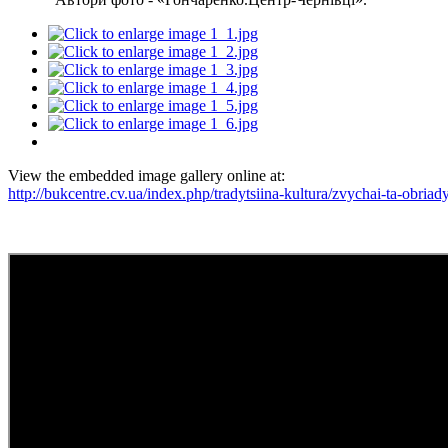
View the embedded image gallery online at:
http://bukcentre.cv.ua/index.php/tradytsiina-kultura/zvychai-ta-ob