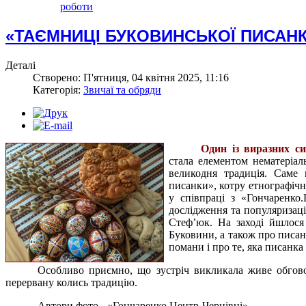
роботи
«ТАЄМНИЦІ БУКОВИНСЬКОЇ ПИСАН
Деталі
Створено: П'ятниця, 04 квітня 2025, 11:16
Категорія:
Звичаї та обряди
Один із виразних си
стала елементом нематеріа
великодня традиція. Саме 
писанки», котру етнографіч
у співпраці з «Гончаренко.
дослідження та популяризаці
Стеф’юк. На заході йшлося
Буковини, а також про писан
помани і про те, яка писанк
Особливо приємно, що зустріч викликала живе обговор
перервану колись традицію.
Автори фото - «Гончаренко.Центр-Чернівці».