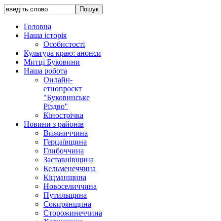
Головна
Наша історія
Особистості
Культура краю: анонси
Митці Буковини
Наша робота
Онлайн-
етнопроєкт
"Буковинське
Різдво"
Кінострічка
Новини з районів
Вижниччина
Герцаївщина
Глибоччина
Заставнівщина
Кельменеччина
Кіцманщина
Новоселиччина
Путильщина
Сокирянщина
Сторожинеччина