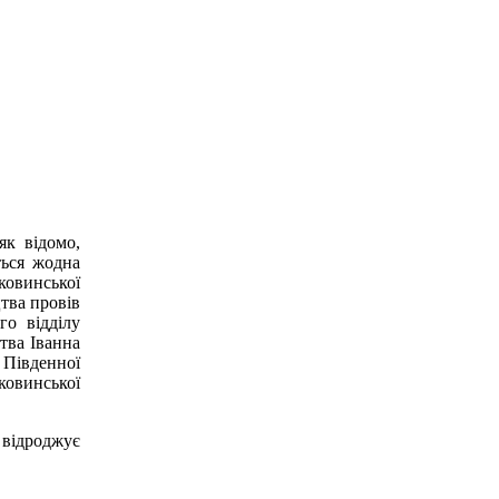
як відомо,
ться жодна
ковинської
тва провів
го відділу
тва Іванна
 Південної
ковинської
 відроджує