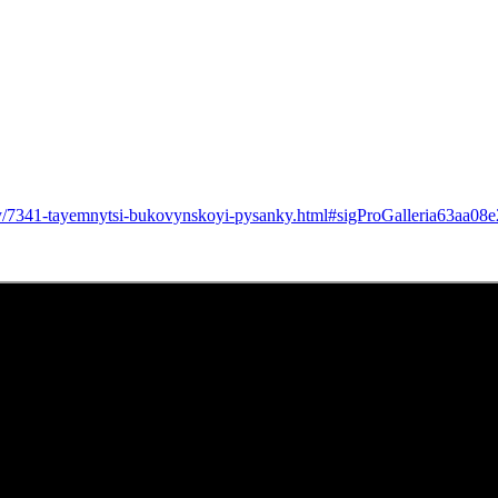
riady/7341-tayemnytsi-bukovynskoyi-pysanky.html#sigProGalleria63aa08