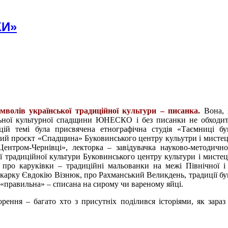
КИ»
мволів української традиційної культури – писанка.
Вона, 
льної культурної спадщини ЮНЕСКО і без писанки не обходи
цій темі була присвячена етнографічна студія «Таємниці бу
ний проєкт «Спадщина» Буковинського центру кульутри і мистец
Центром-Чернівці», лекторка – завідувачка науково-методично
ї традиційної культури Буковинського центру культури і мистец
 про каруківки – традиційні мальованки на межі Північної і
карку Євдокію Візнюк, про Рахманський Великдень, традиції бу
а «правильна» – списана на сирому чи вареному яйці.
ення – багато хто з присутніх поділився історіями, як зараз