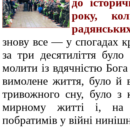
до історич
року, ко
радянських
знову все — у спогадах к
за три десятиліття бул
молити із вдячністю Бога 
вимолене життя, було й 
тривожного сну, було з
мирному житті і, на 
побратимів у війні нинішн