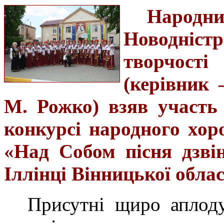
Народни
Новодніст
творчості
(
керівник
М. Рожко) взяв участь
конкурсі народного хоро
«Над Собом пісня дзвін
Іллінці Вінницької облас
Присутні щиро аплоду