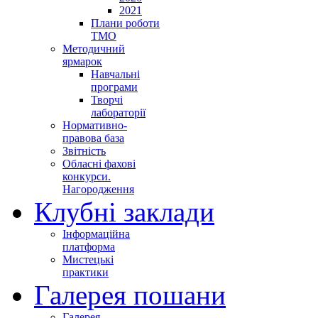
2021
Плани роботи
ТМО
Методичний
ярмарок
Навчальні
програми
Творчі
лабораторії
Нормативно-
правова база
Звітність
Обласні фахові
конкурси.
Нагородження
Клубні заклади
Інформаційна
платформа
Мистецькі
практики
Галерея пошани
Галерея