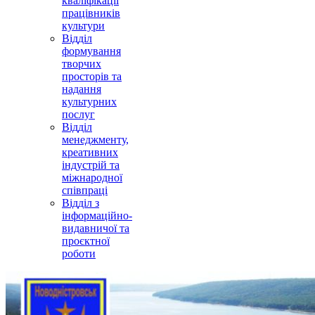
кваліфікації
працівників
культури
Відділ
формування
творчих
просторів та
надання
культурних
послуг
Відділ
менеджменту,
креативних
індустрій та
міжнародної
співпраці
Відділ з
інформаційно-
видавничої та
проєктної
роботи