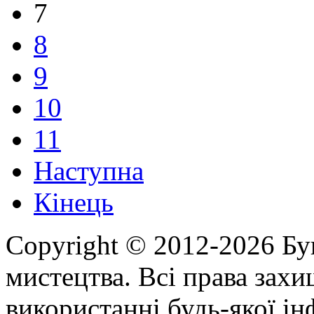
7
8
9
10
11
Наступна
Кінець
Copyright © 2012-2026 Бу
мистецтва. Всі права зах
використанні будь-якої ін