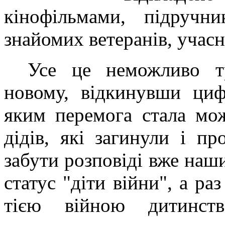
кінофільмами, підручн
знайомих ветеранів, учасни
Усе це неможливо т
новому, відкинувши цифр
яким перемога стала мо
дідів, які загинули і п
забути розповіді вже наши
статус "діти війни", а ра
тією війною дитинс