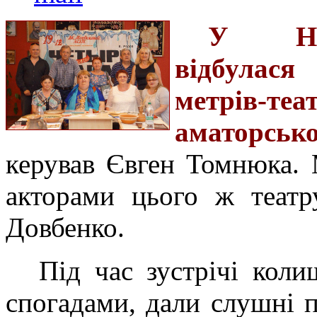
У Нов
відбулася
метрів-теа
аматорськ
керував
Євген Томнюк
а
.
акторами цього ж театр
Довбенко.
Під час зустрічі коли
спогадами, дали слушні п