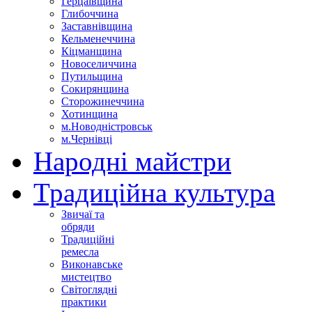
Герцаївщина
Глибоччина
Заставнівщина
Кельменеччина
Кіцманщина
Новоселиччина
Путильщина
Сокирянщина
Сторожинеччина
Хотинщина
м.Новодністровськ
м.Чернівці
Народні майстри
Традиційна культура
Звичаї та
обряди
Традиційні
ремесла
Виконавське
мистецтво
Світоглядні
практики