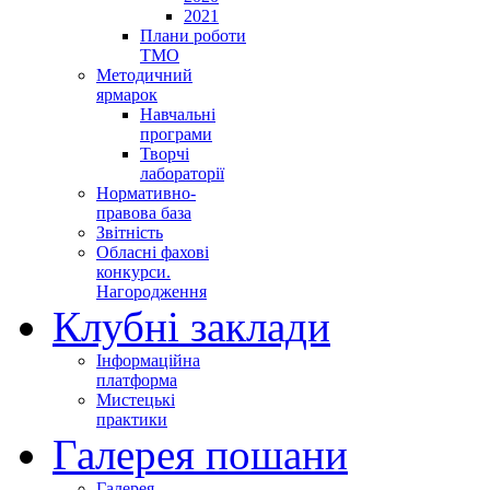
2021
Плани роботи
ТМО
Методичний
ярмарок
Навчальні
програми
Творчі
лабораторії
Нормативно-
правова база
Звітність
Обласні фахові
конкурси.
Нагородження
Клубні заклади
Інформаційна
платформа
Мистецькі
практики
Галерея пошани
Галерея