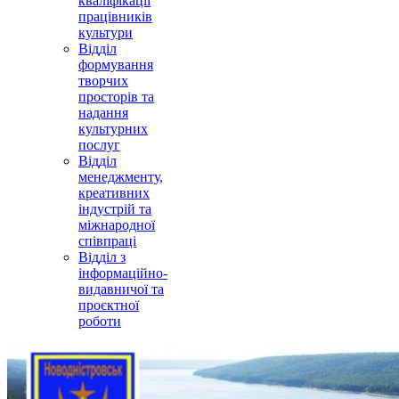
кваліфікації
працівників
культури
Відділ
формування
творчих
просторів та
надання
культурних
послуг
Відділ
менеджменту,
креативних
індустрій та
міжнародної
співпраці
Відділ з
інформаційно-
видавничої та
проєктної
роботи