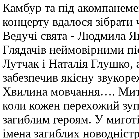
Камбур та під акомпанем
концерту вдалося зібрати 
Ведучі свята - Людмила Я
Глядачів неймовірними пі
Лутчак і Наталія Глушко, 
забезпечив якісну звукор
Хвилина мовчання…. Мить
коли кожен перехожий зуп
загиблим героям. У миготі
імена загиблих новодністро