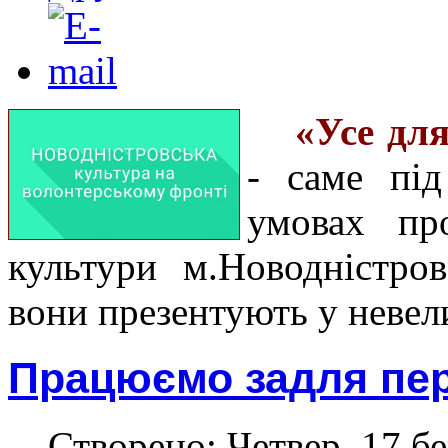
«Усе дл
- саме під
умовах пр
культури м.Новодністров
вони презентують у невели
Працюємо задля пер
Створено: Четвер, 17 бе