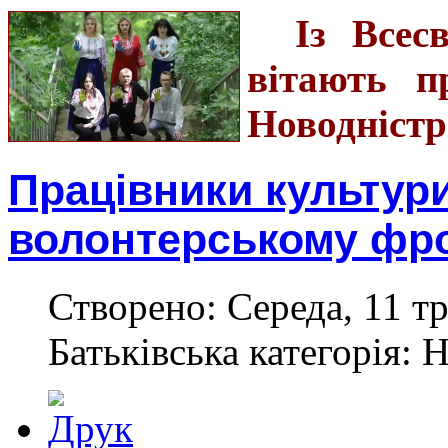
Із Всес
вітають п
Новодністр
Працівники культур
волонтерському фро
Створено: Середа, 11 тр
Батьківська категорія: 