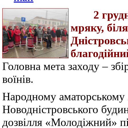
2 груд
мряку, біл
Дністровсь
благодійни
Головна мета заходу – зб
воїнів.
Народному аматорському 
Новодністровського будин
дозвілля «Молодіжний» п