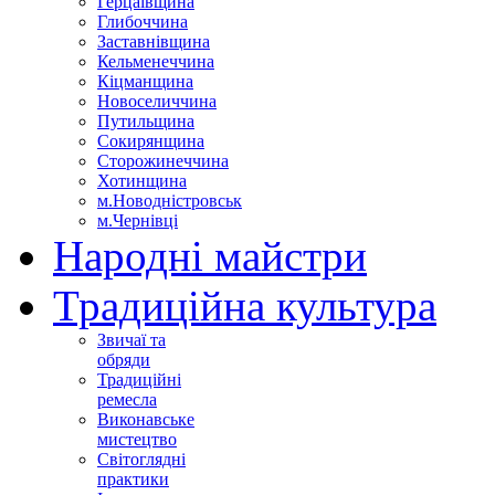
Герцаївщина
Глибоччина
Заставнівщина
Кельменеччина
Кіцманщина
Новоселиччина
Путильщина
Сокирянщина
Сторожинеччина
Хотинщина
м.Новодністровськ
м.Чернівці
Народні майстри
Традиційна культура
Звичаї та
обряди
Традиційні
ремесла
Виконавське
мистецтво
Світоглядні
практики