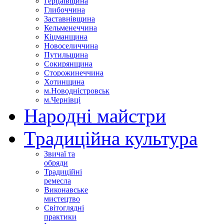
Герцаївщина
Глибоччина
Заставнівщина
Кельменеччина
Кіцманщина
Новоселиччина
Путильщина
Сокирянщина
Сторожинеччина
Хотинщина
м.Новодністровськ
м.Чернівці
Народні майстри
Традиційна культура
Звичаї та
обряди
Традиційні
ремесла
Виконавське
мистецтво
Світоглядні
практики