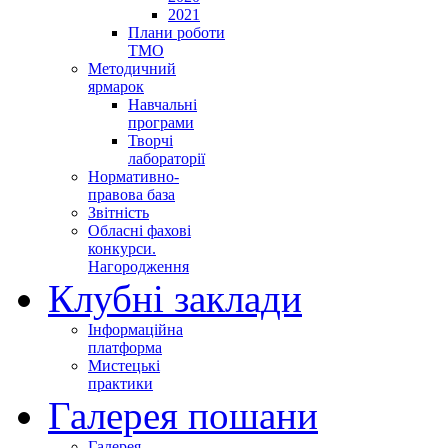
2021
Плани роботи
ТМО
Методичний
ярмарок
Навчальні
програми
Творчі
лабораторії
Нормативно-
правова база
Звітність
Обласні фахові
конкурси.
Нагородження
Клубні заклади
Інформаційна
платформа
Мистецькі
практики
Галерея пошани
Галерея