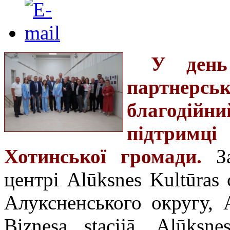
У день
партнерськ
благодій
підтримці 
Хотинської громади.
З
центрі Alūksnes Kultūras 
Алуксненського округу, A
Biznesa stacijā, Alūk