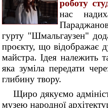
роботу студ
нас надих
Параджано
гурту "Шмальгаузен" дод
проєкту, що відображає д
майстра. Ідея належить т
яка зуміла передати чер
глибину твору.
Щиро дякуємо адмініст
музею народної архітекту