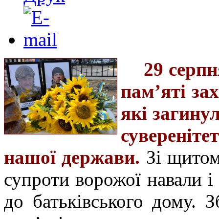
29 серпн
пам’яті за
які загинул
сувереніте
нашої держави.
Зі щитом
супроти ворожої навали і 
до батьківського дому. 