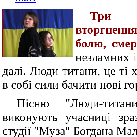
Три р
вторгнення
болю, смер
незламних і
далі. Люди-титани, це ті 
в собі сили бачити нові г
Пісню "Люди-тита
виконують учасниці зраз
студії "Муза" Богдана Ма