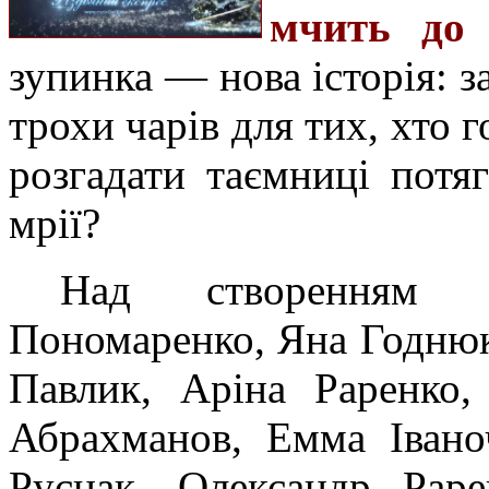
мчить до 
зупинка — нова історія: за
трохи чарів для тих, хто 
розгадати таємниці потяг
мрії?
Над створенням 
Пономаренко, Яна Годнюк
Павлик, Аріна Раренко,
Абрахманов, Емма Іваноч
Руснак, Олександр Раре