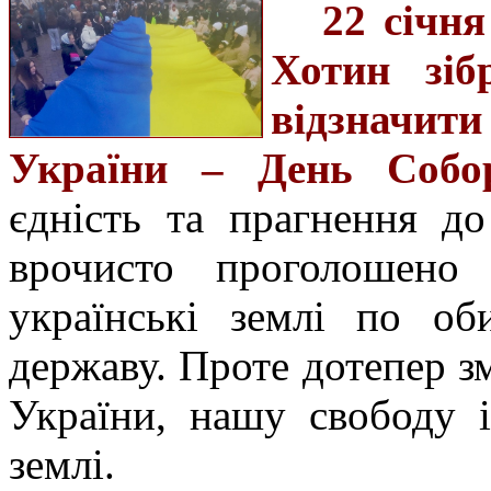
22 січн
Хотин зіб
відзначит
України – День Собор
єдність та прагнення д
врочисто проголошено
українські землі по об
державу. Проте дотепер зм
України, нашу свободу 
землі.