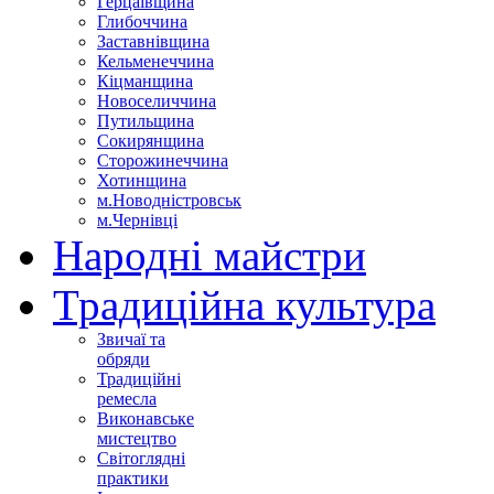
Герцаївщина
Глибоччина
Заставнівщина
Кельменеччина
Кіцманщина
Новоселиччина
Путильщина
Сокирянщина
Сторожинеччина
Хотинщина
м.Новодністровськ
м.Чернівці
Народні майстри
Традиційна культура
Звичаї та
обряди
Традиційні
ремесла
Виконавське
мистецтво
Світоглядні
практики