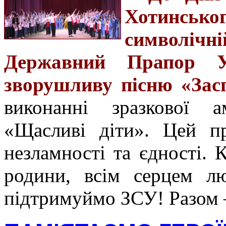
Хотинськ
символіч
Державний Прапор У
зворушливу пісню «Зас
виконанні зразкової ам
«Щасливі діти». Цей п
незламності та єдності. 
родини, всім серцем лю
підтримуймо ЗСУ! Разом 