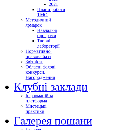
2021
Плани роботи
ТМО
Методичний
ярмарок
Навчальні
програми
Творчі
лабораторії
Нормативно-
правова база
Звітність
Обласні фахові
конкурси.
Нагородження
Клубні заклади
Інформаційна
платформа
Мистецькі
практики
Галерея пошани
Галерея