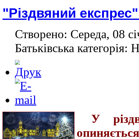
"Різдвяний експрес"
Створено: Середа, 08 сі
Батьківська категорія: 
У різд
опиняєтьс