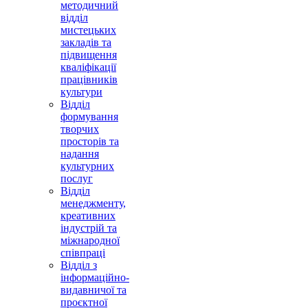
методичний
відділ
мистецьких
закладів та
підвищення
кваліфікації
працівників
культури
Відділ
формування
творчих
просторів та
надання
культурних
послуг
Відділ
менеджменту,
креативних
індустрій та
міжнародної
співпраці
Відділ з
інформаційно-
видавничої та
проєктної