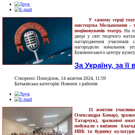
У самому серці теа
мистецтва Мельпомени – те
поціновувачів театру.
На по
двері у світ творчого нат
нагородження учасників ц
нагородили начальник у
Буковинського центру культу
За Україну, за її
Створено: Понеділок, 14 жовтня 2024, 11:59
Батьківська категорія: Новини з районів
11 жовтня учасники
Олександра Бонар), зразко
Татарчук), зразкової ама
побували з виїзною благод
НВК та будинку культури