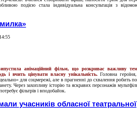
обливою подією стала індивідуальна консультація з відомо
омилка»
14:55
випустила анімаційний фільм, що розкриває важливу те
дь і вчить цінувати власну унікальність.
Головна героїня,
ідеально» для соцмережі, але в прагненні до схвалення робить по
ланету. Через захопливу історію та яскравих персонажів мультфі
потребує фільтрів і вподобайок.
али учасників обласної театральної