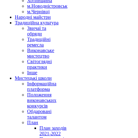
Хотинщина
м.Новодністровськ
м.Чернівці
Народні майстри
Традиційна культура
Звичаї та
обряди
Традиційні
ремесла
Виконавське
мистецтво
Світоглядні
практики
Інше
Мистецькі школи
Інформаційна
платформа
Положення
виконавських
конкурсів
Обдаровані
талантом
План
План заходів
2021-2022