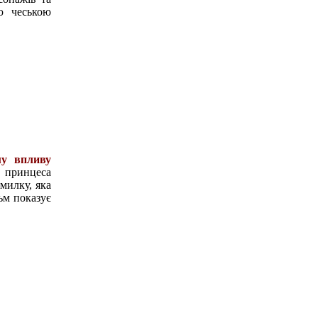
ю чеською
му впливу
 принцеса
милку, яка
льм показує