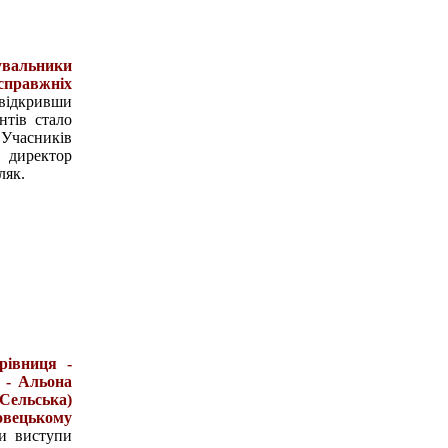
увальники
справжніх
 відкривши
нтів стало
Учасників
 директор
ляк.
рівниця -
я - Альона
Сельська)
ковецькому
ли виступи