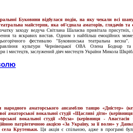
тральної Буковини відбулася подія, на яку чекали всі шан
атральна майстерня, яка об'єднала аматорів, глядачів та 
чатку заходу ведуча Світлана Шалаєва привітала присутніх,
хнення та яскравих вистав. Одним з найбільш емоційних моме
ьогорічного фестивалю "Буковинська театральна весна". 
правління культури Чернівецької ОВА Олена Боднар та
ри і мистецтв, заслужений діяч мистецтв України Микола Шкріб
 волю
 народного аматорського ансамблю танцю «Дністер» (ке
вої аматорської вокальної студії «Щасливі діти» (керівниц
торської вокальної студії «Муза» (керівниця - Анастасія 
ійною патріотичною акцією «За Україну, за її волю» у Дан
 села Крутеньки.
Ця акція є спільною, адже в програмі бу