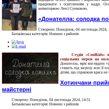
працювати з освітленням у кадрі. Ос
аніматоркою Люсі Сунковою.
«Донателла: солодка п
Створено: Понеділок, 04 листопада 2024, 
Батьківська категорія: Новини з районів
Студія «CoolKids» 
соціальних мереж на моло
Донателла, мріє виглядати «
ставить під загрозу всю її п
дітям, що справжня краса не 
Хотинчани прийм
майстерні
Створено: Понеділок, 04 листопада 2024, 14:51
Батьківська категорія: Новини з районів