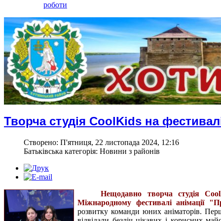
роботи
Творча студія CoolKids на фестивалі
Створено: П'ятниця, 22 листопада 2024, 12:16
Батьківська категорія: Новини з районів
Нещодавно творча студія Cool
Міжнародному фестивалі анімації "Пр
розвитку команди юних аніматорів. Пе
відвідали безліч цікавих і корисних май