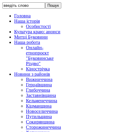
Головна
Наша історія
Особистості
Культура краю: анонси
Митці Буковини
Наша робота
Онлайн-
етнопроєкт
"Буковинське
Різдво"
Кінострічка
Новини з районів
Вижниччина
Герцаївщина
Глибоччина
Заставнівщина
Кельменеччина
Кіцманщина
Новоселиччина
Путильщина
Сокирянщина
Сторожинеччина