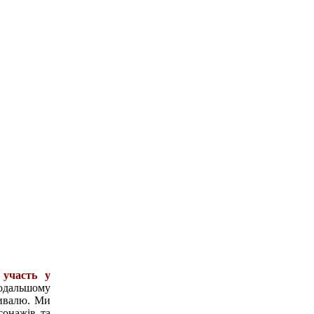
 участь у
одальшому
тивалю. Ми
сонажів та