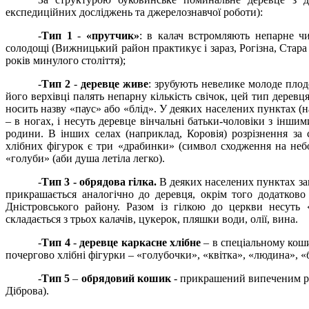
експедиційних досліджень та джерелознавчої роботи):
-
Тип 1
-
«прутчик»
: в калач встромляють непарне чи
солодощі (Вижницький район практикує і зараз, Рогізна, Стара
років минулого століття);
-
Тип 2
-
деревце живе
: зрубують невелике молоде пло
його верхівці палять непарну кількість свічок, цей тип дерев
носить назву «паус» або «блід». У деяких населених пунктах (н
– в ногах, і несуть деревце вінчальні батьки-чоловіки з інши
родини. В інших селах (наприклад, Коровія) розрізнення за
хлібних фігурок є три «драбинки» (символ сходження на небо
«голуби» (аби душа летіла легко).
-
Тип 3 - обрядова гілка.
В деяких населених пунктах зам
прикрашається аналогічно до деревця, окрім того додатков
Дністровського району. Разом із гілкою до церкви несуть
складається з трьох калачів, цукерок, пляшки води, олії, вина.
-
Тип 4
-
деревце каркасне хлібне
– в спеціальному кошик
почергово хлібні фігурки – «голубочки», «квітка», «людина», «
-
Тип 5
–
обрядовий кошик
- прикрашений випеченим ри
Діброва).