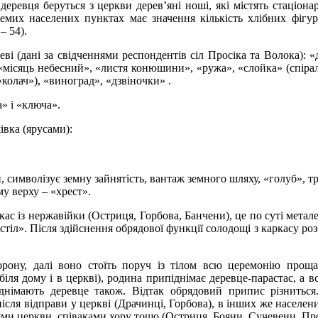
деревця беруться з церкви дерев’яні ноші, які містять стаціона
ремих населених пунктах має значення кількість хлібних фігур
– 54).
ві (дані за свідченнями респондентів сіл Просіка та Волока): «
 «місяць небесний», «листя конюшини», «ружа», «слойка» (спірал
колач»), «виноград», «дзвіночки» .
» і «ключа».
івка (ярусами):
 символізує земну зайнятість, вантаж земного шляху, «голуб», т
му верху – «хрест».
с із нержавійки (Остриця, Горбова, Банчени), це по суті метале
стіл». Після здійснення обрядової функції солодощі з каркасу ро
орону, далі воно стоїть поруч із тілом всю церемонію прощ
іля дому і в церкві), родина припіднімає деревце-парастас, а в
німають деревце також. Відтак обрядовий припис різниться
після відправи у церкві (Драчинці, Горбова), в інших же населен
ями церкви, співаками хору тощо (Остриця, Бояни, Сучевени, Про