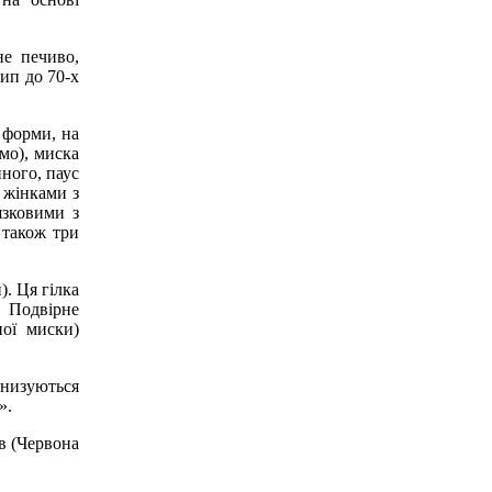
не печиво,
ип до 70-х
 форми, на
мо), миска
йного, паус
 жінками з
язковими з
 також три
. Ця гілка
і Подвірне
ної миски)
нанизуються
».
в (Червона