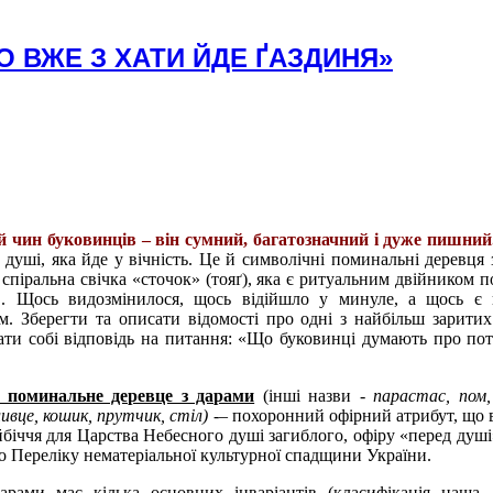
БО ВЖЕ З ХАТИ ЙДЕ ҐАЗДИНЯ»
 чин буковинців – він сумний, багатозначний і дуже пишний
 душі, яка йде у вічність. Це й символічні поминальні деревця 
 спіральна свічка «сточок» (тояґ), яка є ритуальним двійником п
.. Щось видозмінилося, щось відійшло у минуле, а щось є 
. Зберегти та описати відомості про одні з найбільш заритих
ати собі відповідь на питання: «Що буковинці думають про пот
 поминальне деревце з дарами
(інші назви -
парастас, пом,
ливце, кошик, прутчик, стіл) -
– похоронний офірний атрибут, що 
йбіччя для Царства Небесного душі загиблого, офіру «перед душі
о Переліку нематеріальної культурної спадщини України.
рами має кілька основних інваріантів (класифікація наша,