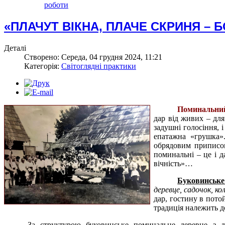
роботи
«ПЛАЧУТ ВІКНА, ПЛАЧЕ СКРИНЯ – 
Деталі
Створено: Середа, 04 грудня 2024, 11:21
Категорія:
Світоглядні практики
Поминальний
дар від живих – для
задушні голосіння, і
епатажна «грушка»
обрядовим приписом
поминальні – це і д
вічність»…
Буковинське
деревце, садочок, ко
дар, гостину в пото
традиція належить д
За структурою буковинське поминальне деревце з да