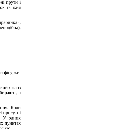
рні прути і
ок та їхня
драбинка»,
еподібна),
ри фігурки
вий стіл із
збирають, а
ання. Коли
сі присутні
. У одних
их пунктах
сіка).