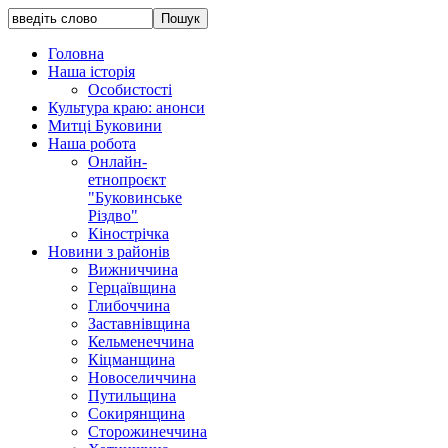
Головна
Наша історія
Особистості
Культура краю: анонси
Митці Буковини
Наша робота
Онлайн-
етнопроєкт
"Буковинське
Різдво"
Кінострічка
Новини з районів
Вижниччина
Герцаївщина
Глибоччина
Заставнівщина
Кельменеччина
Кіцманщина
Новоселиччина
Путильщина
Сокирянщина
Сторожинеччина