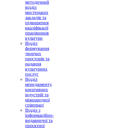
методичний
відділ
мистецьких
закладів та
підвищення
кваліфікації
працівників
культури
Відділ
формування
творчих
просторів та
надання
культурних
послуг
Відділ
менеджменту,
креативних
індустрій та
міжнародної
співпраці
Відділ з
інформаційно-
видавничої та
проєктної