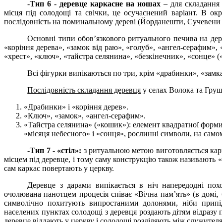
-
Тип 6
-
деревце каркасне на ношах
– для складання 
місця під солодощі та свічки, це осучаснений варіант. В ок
послідовність на поминальному дереві (Йорданешти, Сучевени 
Основні типи обов’язкового ритуального печива на дере
«коріння дерева», «замок від раю», «голуб», «ангел-серафим»,
«хрест», «ключ», «тайстра селянина», «безкінечник», «сонце» («
Всі фігурки випікаються по три, крім «драбинки», «замка
Послідовність складання деревця
у селах Волока та Груш
«
Драбинки» і «коріння дерев».
«Ключ», «замок», «ангел-серафим».
«Тайстра селянина» («кошик»): елемент квадратної форми,
«місяця небесного» і «сонця», рослинні символи, на само
-
Тип 7
-
«стіл»:
з ритуальною метою виготовляється карка
місцем під деревце, і тому саму конструкцію також називають «
сам каркас повертають у церкву.
Деревце з дарами випікається в ніч напередодні пох
очолювана панотцем процесія співає «Вічна пам’ять» (в домі, б
символічно похитують випростаними долонями, ніби припід
населених пунктах солодощі з деревця роздають дітям відразу 
деревце віддають у церкву і солодощі розділяють між служител