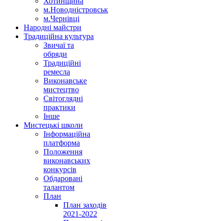
Хотинщина
м.Новодністровськ
м.Чернівці
Народні майстри
Традиційна культура
Звичаї та
обряди
Традиційні
ремесла
Виконавське
мистецтво
Світоглядні
практики
Інше
Мистецькі школи
Інформаційна
платформа
Положення
виконавських
конкурсів
Обдаровані
талантом
План
План заходів
2021-2022