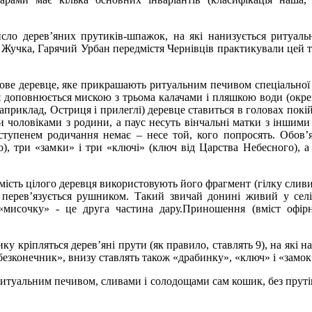
сло дерев’яних прутиків-шпажок, на які нанизується ритуаль
 Жучка, Гарячий Урбан передмістя Чернівців практикували цей т
дове деревце, яке прикрашають ритуальним печивом спеціальної
ця доповнюється мискою з трьома калачами і пляшкою води (окре
априклад, Остриця і прилеглі) деревце ставиться в головах покі
ми чоловіками з родини, а паус несуть вінчальні матки з іншими
 ступенем родичання немає – несе той, кого попросять. Обов’
), три «замки» і три «ключі» (ключ від Царства Небесного), а
ість цілого деревця використовують його фрагмент (гілку сливи)
о перев’язується рушником. Такий звичай донині живий у сел
 «мисочку» - це друга частина дару.Приношення (вміст офір
у кріпляться дерев’яні прути (як правило, ставлять 9), на які 
безконечник», внизу ставлять також «драбинку», «ключ» і «замок
туальним печивом, сливами і солодощами сам кошик, без пруті