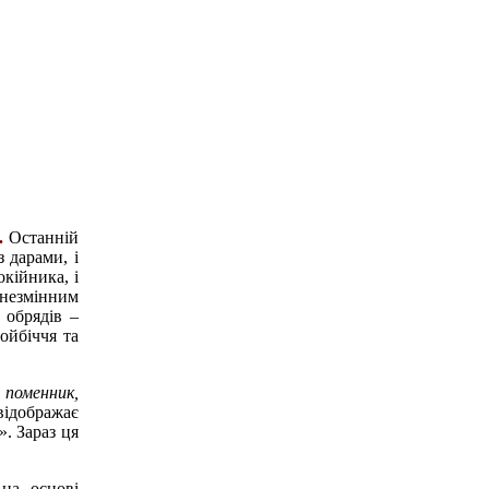
.
Останній
з дарами, і
окійника, і
незмінним
 обрядів –
ойбіччя та
 поменник,
відображає
». Зараз ця
 на основі