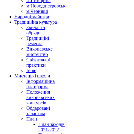
Хотинщина
м.Новодністровськ
м.Чернівці
Народні майстри
Традиційна культура
Звичаї та
обряди
Традиційні
ремесла
Виконавське
мистецтво
Світоглядні
практики
Інше
Мистецькі школи
Інформаційна
платформа
Положення
виконавських
конкурсів
Обдаровані
талантом
План
План заходів
2021-2022