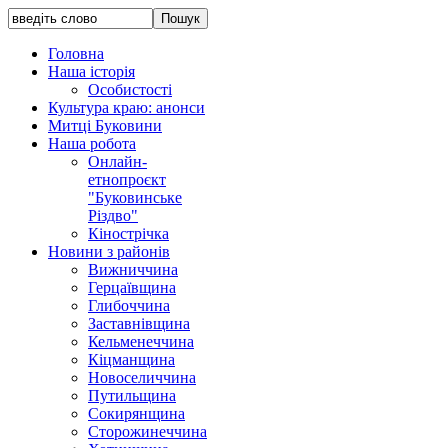
Головна
Наша історія
Особистості
Культура краю: анонси
Митці Буковини
Наша робота
Онлайн-
етнопроєкт
"Буковинське
Різдво"
Кінострічка
Новини з районів
Вижниччина
Герцаївщина
Глибоччина
Заставнівщина
Кельменеччина
Кіцманщина
Новоселиччина
Путильщина
Сокирянщина
Сторожинеччина