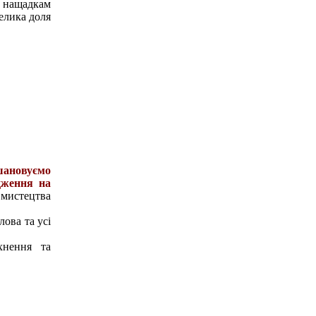
м нащадкам
елика доля
шановуємо
дження на
 мистецтва
лова та усі
хнення та