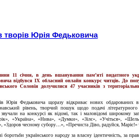
ів творів Юрія Федьковича
нини 11 січня, в день вшанування пам’яті видатного укр
ича відбувся ІХ обласний онлайн конкурс читців. До попу
нського Соловія долучилися 47 учасників з територіальн
ів Юрія Федьковича щоразу відкриває нових обдарованих ви
онавський рівень, творчий пошук щодо подачі літературного 
вучали на конкурсі як відомі, так і маловідомі широкому за
к», «Україна», «Нива», «Думки», «Зілє», «Учіться», «Шель
 «Здоров чесному субору…», «Пречиста Діво, радуйся, Маріє!» т
ні боротьби українського народу за власну ідентичність, за пра