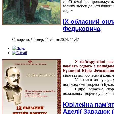
своїй землі нас продовжує 
велику любов до Батьківщини
жде!»
IХ обласний онл
Федьковича
Створено: Четвер, 11 січня 2024, 11:47
У найскрутніші час
пам’ять одного з найвідом
Буковині Юрія Федькови
відбувається обласний конку
Учасники конкурсу - у
поціновувачі творчості Буко
Щиро бажаємо скорі
подальших творчих успіхів н
Ювілейна пам'ят
Аделії Завадюк 