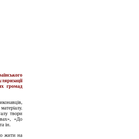
аїнського
ляризації
их громад
конавців,
матеріалу.
галу твори
вах», «До
а ін.
во жити на