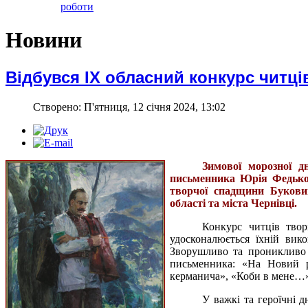
роботи
Новини
Відбувся ІХ обласний конкурс читц
Створено: П'ятниця, 12 січня 2024, 13:02
Зимової морозної д
письменника Юрія Федьков
творчої спадщини Букови
області та міста Чернівці.
Конкурс читців твор
удосконалюється їхній вик
Зворушливо та проникливо з
письменника: «На Новий рі
керманича», «Коби в мене…»,
У важкі та героїчні д