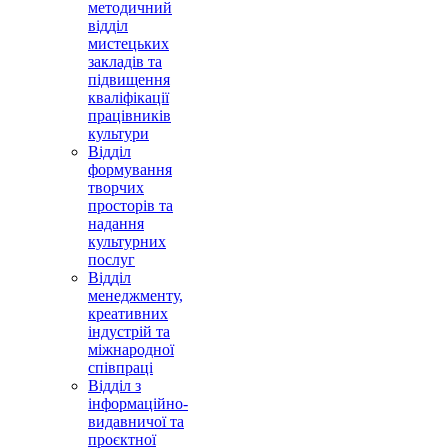
методичний
відділ
мистецьких
закладів та
підвищення
кваліфікації
працівників
культури
Відділ
формування
творчих
просторів та
надання
культурних
послуг
Відділ
менеджменту,
креативних
індустрій та
міжнародної
співпраці
Відділ з
інформаційно-
видавничої та
проєктної