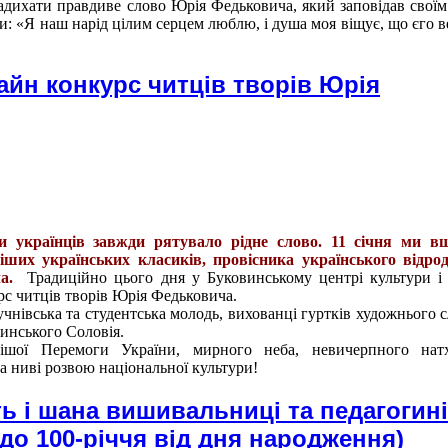
надихати правдиве слово Юрія Федьковича, який заповідав свої
: «Я наш нарід цілим серцем люблю, і душа моя віщує, що єго в
айн конкурс читців творів Юрія
и українців завжди рятувало рідне слово. 11 січня ми в
іших українських класиків, провісника українського відро
ча.
Традиційно цього дня у Буковинському центрі культури і
рс читців творів Юрія Федьковича.
чнівська та студентська молодь, вихованці гуртків художнього с
винського Соловія.
шої Перемоги України, мирного неба, невичерпного нат
а ниві розвою національної культури!
ь і шана вишивальниці та педагогині
(до 100-річчя від дня народження)