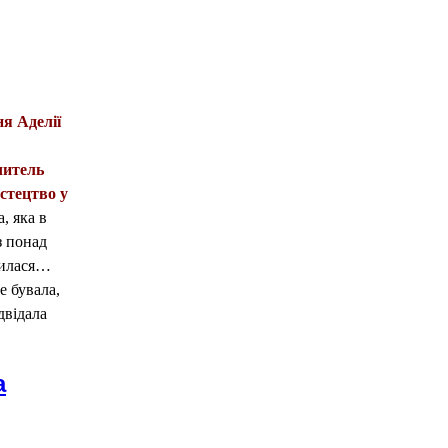
ня Аделії
читель
стецтво у
, яка в
з понад
тилася…
е бувала,
двідала
а