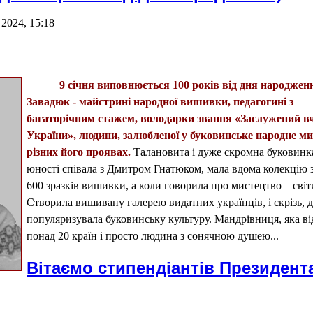
 2024, 15:18
9 січня виповнюється 100 років від дня народжен
Завадюк - майстрині народної вишивки, педагогині з
багаторічним стажем, володарки звання «Заслужений в
України», людини, залюбленої у буковинське народне ми
різних його проявах.
Талановита і дуже скромна буковинка
юності співала з Дмитром Гнатюком, мала вдома колекцію 
600 зразків вишивки, а коли говорила про мистецтво – сві
Створила вишивану галерею видатних українців, і скрізь, д
популяризувала буковинську культуру. Мандрівниця, яка ві
понад 20 країн і просто людина з сонячною душею...
Вітаємо стипендіантів Президент