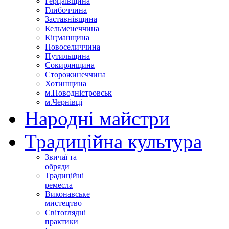
Герцаївщина
Глибоччина
Заставнівщина
Кельменеччина
Кіцманщина
Новоселиччина
Путильщина
Сокирянщина
Сторожинеччина
Хотинщина
м.Новодністровськ
м.Чернівці
Народні майстри
Традиційна культура
Звичаї та
обряди
Традиційні
ремесла
Виконавське
мистецтво
Світоглядні
практики