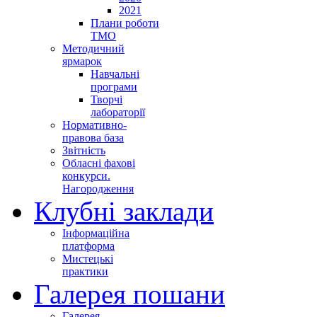
2021
Плани роботи
ТМО
Методичний
ярмарок
Навчальні
програми
Творчі
лабораторії
Нормативно-
правова база
Звітність
Обласні фахові
конкурси.
Нагородження
Клубні заклади
Інформаційна
платформа
Мистецькі
практики
Галерея пошани
Галерея