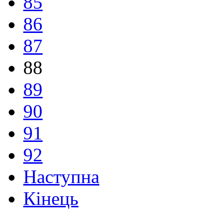
85
86
87
88
89
90
91
92
Наступна
Кінець