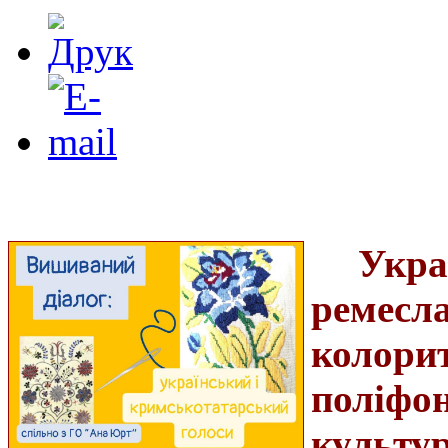
Укр
ремес
колорит
поліф
культ