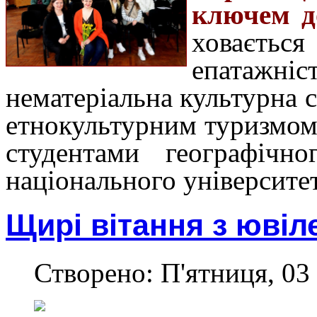
ключем д
ховаєть
епатажні
нематеріальна культурна с
етнокультурним туризмом 
студентами географічно
національного університе
Щирі вітання з ювіл
Створено: П'ятниця, 03 