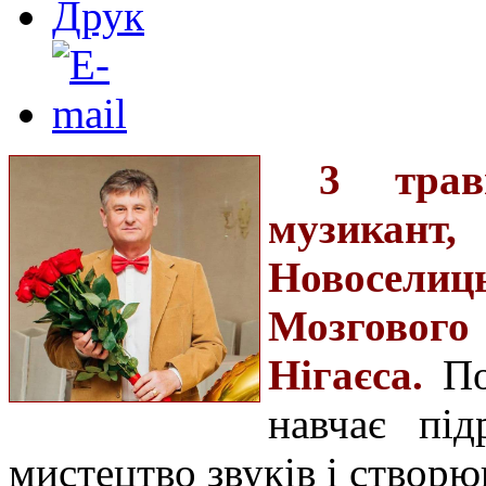
3 трав
музикан
Новоселиц
Мозговог
Нігаєса.
Пон
навчає під
мистецтво звуків і створю