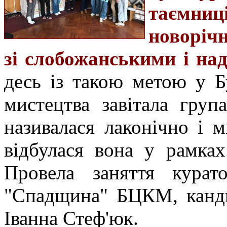
таємни
новорічн
зі слобожанськими і на
десь із такою метою у Б
мистецтва завітала група
називалася лаконічно і м
відбулася вона у рамках 
Провела заняття курато
"Спадщина" БЦКМ, канди
Іванна Стеф'юк.