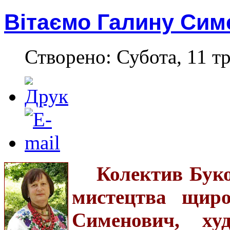
Вітаємо Галину Сим
Створено: Субота, 11 тр
Колектив Буко
мистецтва щиро
Сименович, ху