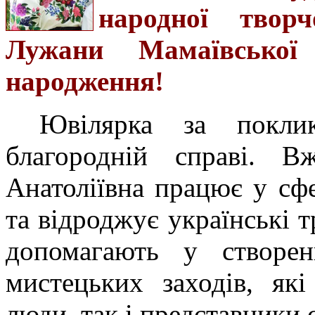
народної твор
Лужани Мамаївської
народження!
Ювілярка за покли
благородній справі. 
Анатоліївна працює у сфе
та відроджує українські тр
допомагають у створенн
мистецьких заходів, як
люди, так і представники 