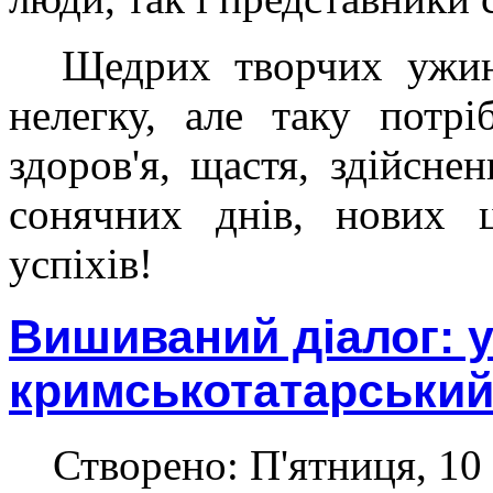
Щедрих творчих ужинк
нелегку, але таку потр
здоров'я, щастя, здійсне
сонячних днів, нових ц
успіхів!
Вишиваний діалог: у
кримськотатарський
Створено: П'ятниця, 10 