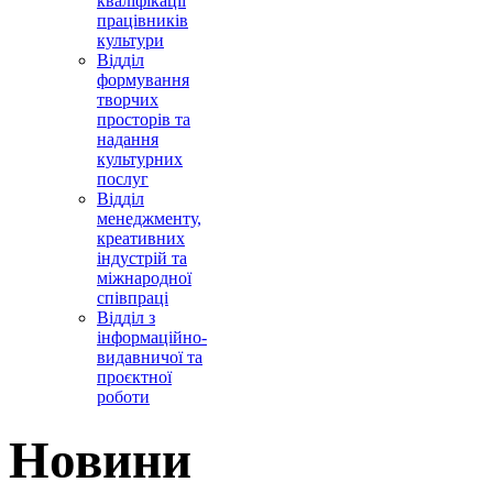
кваліфікації
працівників
культури
Відділ
формування
творчих
просторів та
надання
культурних
послуг
Відділ
менеджменту,
креативних
індустрій та
міжнародної
співпраці
Відділ з
інформаційно-
видавничої та
проєктної
роботи
Новини