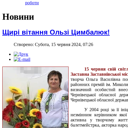
роботи
Новини
Щирі вітання Ользі Цимбалюк!
Створено: Субота, 15 червня 2024, 07:26
15 червня свій світ
Заставна Заставнівської м
творча Ольга Василівна п
районних премій ім. Миколи 
визначний особистий вне
Чернівецької обласної держ
Чернівецької обласної держав
У 2004 році за її ін
незмінним керівником якої
активна у творчому житті 
балетмейстрка, акторка наро