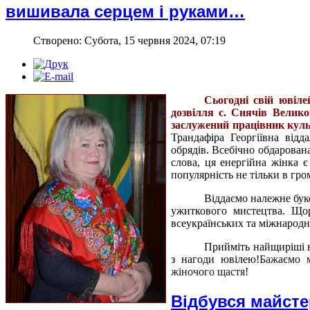
вишивала серцем і руками…
Створено: Субота, 15 червня 2024, 07:19
Сьогодні свій ювіле
дозвілля с. Снячів Велико
заслужений працівник кул
Трандафіра Георгіївна від
обрядів. Всебічно обдарован
слова, ця енергійна жінка 
популярність не тільки в гром
Віддаємо належне буко
ужиткового мистецтва. Щор
всеукраїнських та міжнародн
Прийміть найщиріші в
з нагоди ювілею!
Бажаємо м
жіночого щастя!
Відбувся майсте