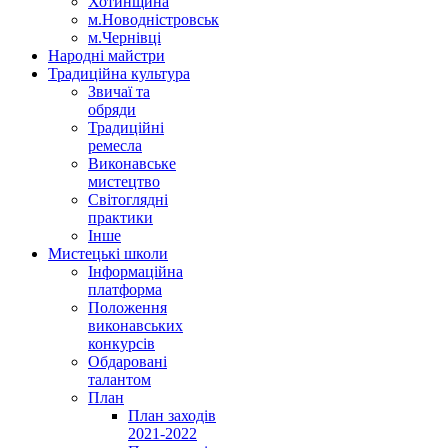
Хотинщина
м.Новодністровськ
м.Чернівці
Народні майстри
Традиційна культура
Звичаї та
обряди
Традиційні
ремесла
Виконавське
мистецтво
Світоглядні
практики
Інше
Мистецькі школи
Інформаційна
платформа
Положення
виконавських
конкурсів
Обдаровані
талантом
План
План заходів
2021-2022