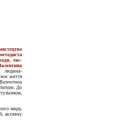
мистецтва
 методиста
ади, екс-
Валентина
 людина-
своє життя
 Валентина
ультури. До
тузіазмом,
ного миру,
й, активну