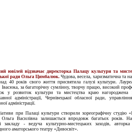
лий ювілей відзначає директорка Палацу культури та мисте
іської ради Ольга Цимбалюк.
Чудова, весела, харизматична та н
онад 40 років
c
вого життя присвятила галузі культури. Лауре
Івасюка, за багаторічну сумлінну, творчу працю, високий профе
сок у розвиток культури та мистецтва краю нагороджена 
авної адміністрації, Чернівецької обласної ради, управлінн
ної адміністрації.
іціативи при Палаці культури створили хореографічну студію «
 Ольга Василівна залишається впродовж багатьох років. На
закладу - ведуча культурно-мистецьких заходів, авторка с
дного аматорського театру «Дивосвіт».