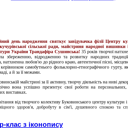
йний день народження святкує завідувачка філії Центру ку
кучурівської сільської ради, майстриня народної вишивки 
ьтури України Трандафіра Сушинська!
35 років творчої натхн
дала збереженню, відродженню та розвитку народних традицій
а, натхненна любов'ю до рідного краю, автентичної пісні, місцев
є керівником самобутнього фольклорно-етнографічного гурту, я
аді, а й за її межами.
винській майстрині за її активну, творчу діяльність на ниві дек
ічно вона успішно презентує свої роботи на персональних,
их виставках.
ітання від творчого колективу Буковинського центру культури і
іцного здоров'я, добробуту в сім'ї, душевного спокою та с
р-клас з іконопису