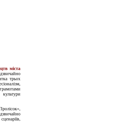
цтв міста
адзвичайно
атка трьох
сіоналізм,
грамотами
я культури
Пролісок»,
дзвичайно
ценаріїв,