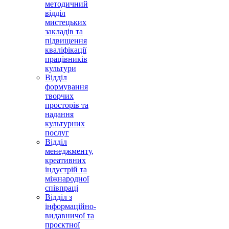
методичний
відділ
мистецьких
закладів та
підвищення
кваліфікації
працівників
культури
Відділ
формування
творчих
просторів та
надання
культурних
послуг
Відділ
менеджменту,
креативних
індустрій та
міжнародної
співпраці
Відділ з
інформаційно-
видавничої та
проєктної