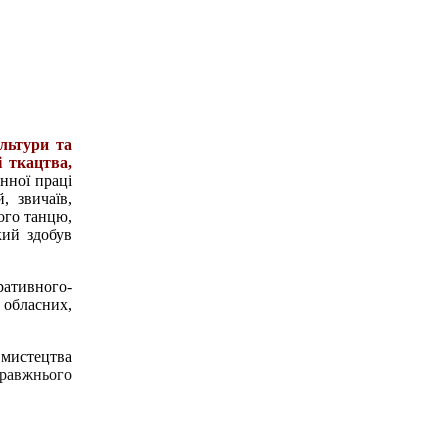
льтури та
і ткацтва,
енної праці
, звичаїв,
ого танцю,
кий здобув
оративного-
 обласних,
 мистецтва
правжнього