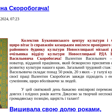
на Скоробогача!
2024, 07:23
Колектив Буковинського центру культури і 
щиро вітає із справжнім козацьким ювілеєм провідного
районного будинку культури Новоселицької міської р
очільника відділу культури Новоселицької РДА 
Васильовича Скоробогача!
Валентин Васильович –
новатор, відданий працівник, який безкорисно присвятив 
розвитку культури нашого краю.
Загальний трудовий стаж
Васильовича складає понад 50 років, 20 з яких – у галузі к
своєї праці Валентин Скоробогач завжди підходить з ен
сумлінням, щиро вболіваючи за людей.
У цей святковий день бажаємо ювілярові перемож
довгих і плідних років життя. Дякуємо за творчий неспокі
громадянську позицію, щирість і талант!
Вишивала свою долю роками,