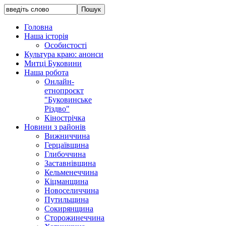
Головна
Наша історія
Особистості
Культура краю: анонси
Митці Буковини
Наша робота
Онлайн-
етнопроєкт
"Буковинське
Різдво"
Кінострічка
Новини з районів
Вижниччина
Герцаївщина
Глибоччина
Заставнівщина
Кельменеччина
Кіцманщина
Новоселиччина
Путильщина
Сокирянщина
Сторожинеччина