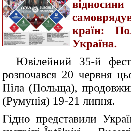
відносин
самоврядув
країн: По
Україна.
Ювілейний 35-й фести
розпочався 20 червня ць
Піла (Польща), продовж
(Румунія) 19-21 липня.
Гідно представили Украї