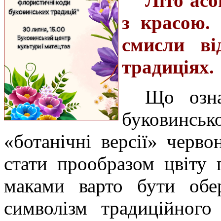
Літо асо
з красою.
смисли ві
традиціях.
Що озна
буковинсь
«ботанічні версії» черв
стати прообразом цвіту
маками варто бути обе
символізм традиційного