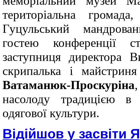
меморіальний музей Ма
територіальна громада,
Гуцульський мандрован
гостею конференції ст
заступниця директора В
скрипалька і майстрин
Ватаманюк-Проскуріна
насолоду традицією в с
одягової культури.
Відійшов у засвіти 