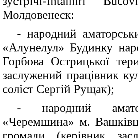
зустрічі-Întâlniri Bu
Молдовенеск:
- народний аматорськ
«Алунелул» Будинку наро
Горбова Острицької тери
заслужений працівник ку
соліст Сергій Рущак);
- народний амат
«Черемшина» м. Вашківці
громади (керівник зас