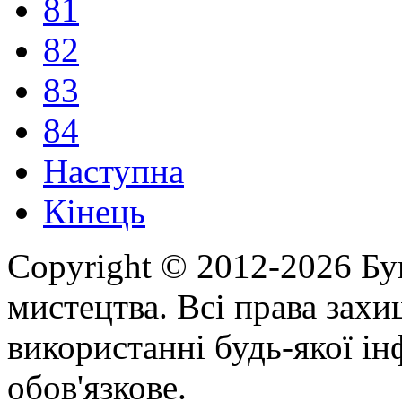
81
82
83
84
Наступна
Кінець
Copyright © 2012-2026 Бу
мистецтва. Всі права зах
використанні будь-якої ін
обов'язкове.