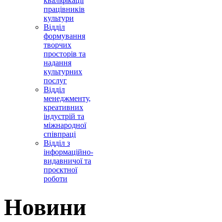
кваліфікації
працівників
культури
Відділ
формування
творчих
просторів та
надання
культурних
послуг
Відділ
менеджменту,
креативних
індустрій та
міжнародної
співпраці
Відділ з
інформаційно-
видавничої та
проєктної
роботи
Новини