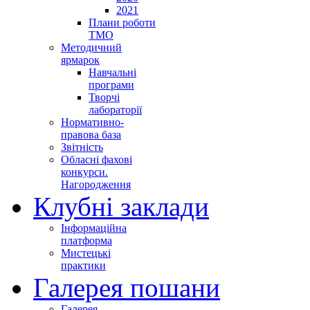
2021
Плани роботи
ТМО
Методичний
ярмарок
Навчальні
програми
Творчі
лабораторії
Нормативно-
правова база
Звітність
Обласні фахові
конкурси.
Нагородження
Клубні заклади
Інформаційна
платформа
Мистецькі
практики
Галерея пошани
Галерея