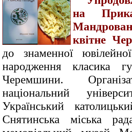
на Прика
Мандрован
квітне Че
до знаменної ювілейно
народження класика гу
Черемшини. Організ
національний універс
Український католицьки
Снятинська міська рада