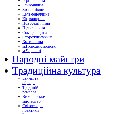
Герцаївщина
Глибоччина
Заставнівщина
Кельменеччина
Кіцманщина
Новоселиччина
Путильщина
Сокирянщина
Сторожинеччина
Хотинщина
м.Новодністровськ
м.Чернівці
Народні майстри
Традиційна культура
Звичаї та
обряди
Традиційні
ремесла
Виконавське
мистецтво
Світоглядні
практики