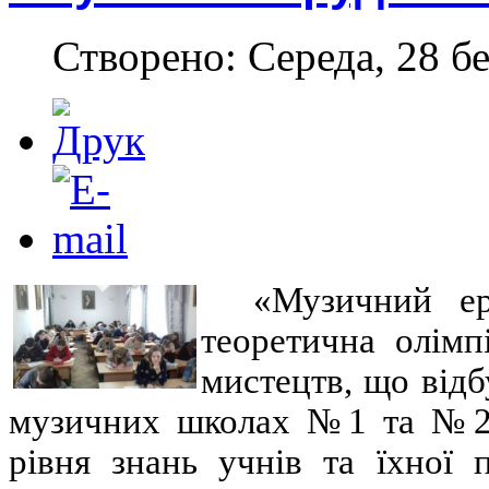
Створено: Середа, 28 бе
«Музичний ер
теоретична олімп
мистецтв, що відб
музичних школах №1 та №2 
рівня знань учнів та їхної 