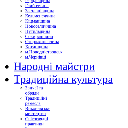
Герцаївщина
Глибоччина
Заставнівщина
Кельменеччина
Кіцманщина
Новоселиччина
Путильщина
Сокирянщина
Сторожинеччина
Хотинщина
м.Новодністровськ
м.Чернівці
Народні майстри
Традиційна культура
Звичаї та
обряди
Традиційні
ремесла
Виконавське
мистецтво
Світоглядні
практики