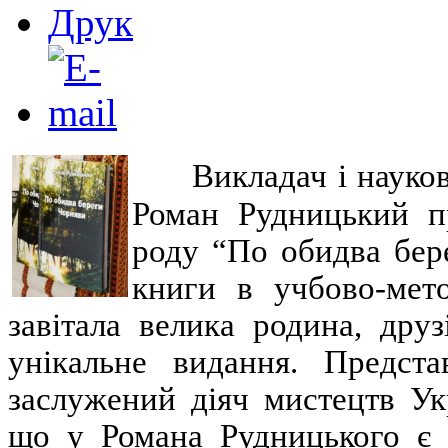
Викладач і науко
Роман Рудницький пр
роду “По обидва бер
книги в учбово-мет
завітала велика родина, друз
унікальне видання. Предста
заслужений діяч мистецтв Ук
що у Романа Рудницького є д