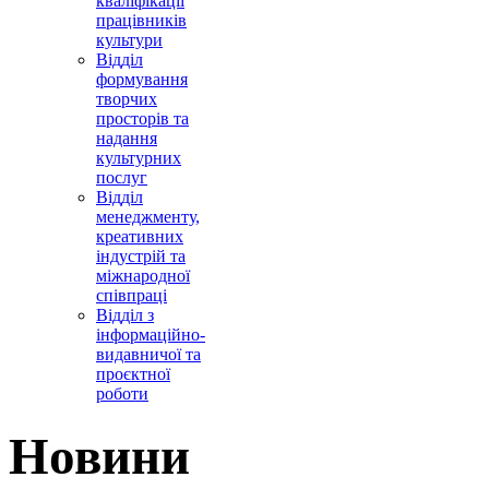
кваліфікації
працівників
культури
Відділ
формування
творчих
просторів та
надання
культурних
послуг
Відділ
менеджменту,
креативних
індустрій та
міжнародної
співпраці
Відділ з
інформаційно-
видавничої та
проєктної
роботи
Новини