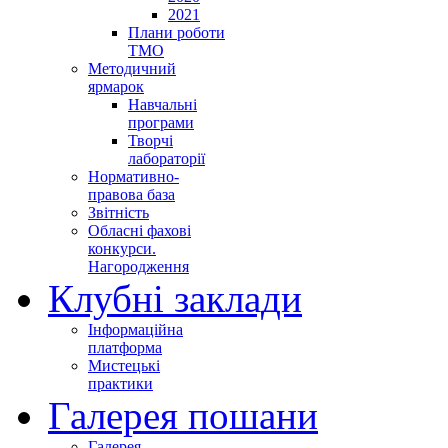
2021
Плани роботи
ТМО
Методичний
ярмарок
Навчальні
програми
Творчі
лабораторії
Нормативно-
правова база
Звітність
Обласні фахові
конкурси.
Нагородження
Клубні заклади
Інформаційна
платформа
Мистецькі
практики
Галерея пошани
Галерея