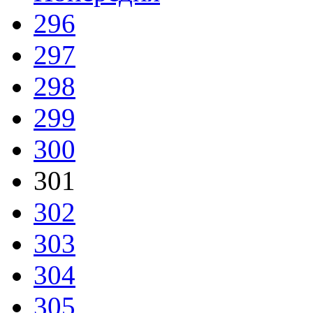
296
297
298
299
300
301
302
303
304
305