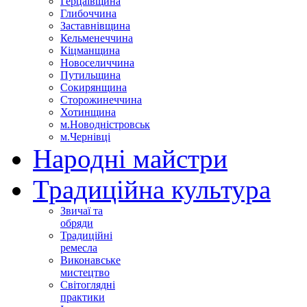
Герцаївщина
Глибоччина
Заставнівщина
Кельменеччина
Кіцманщина
Новоселиччина
Путильщина
Сокирянщина
Сторожинеччина
Хотинщина
м.Новодністровськ
м.Чернівці
Народні майстри
Традиційна культура
Звичаї та
обряди
Традиційні
ремесла
Виконавське
мистецтво
Світоглядні
практики