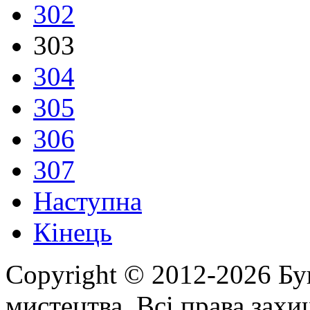
302
303
304
305
306
307
Наступна
Кінець
Copyright © 2012-2026 Бу
мистецтва. Всі права зах