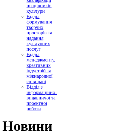
кваліфікації
працівників
культури
Відділ
формування
творчих
просторів та
надання
культурних
послуг
Відділ
менеджменту,
креативних
індустрій та
міжнародної
співпраці
Відділ з
інформаційно-
видавничої та
проєктної
роботи
Новини