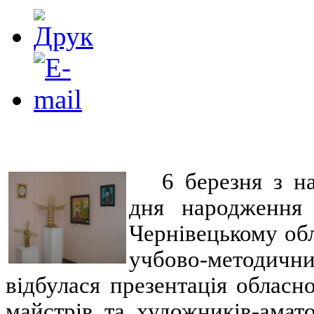
6 березня з на
дня народження
Чернівецькому об
учбово-методич
відбулася презентація обласн
майстрів та художників-амато