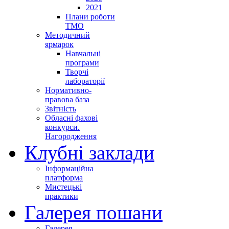
2021
Плани роботи
ТМО
Методичний
ярмарок
Навчальні
програми
Творчі
лабораторії
Нормативно-
правова база
Звітність
Обласні фахові
конкурси.
Нагородження
Клубні заклади
Інформаційна
платформа
Мистецькі
практики
Галерея пошани
Галерея