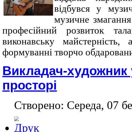
відбувся у музи
музичне змагання
професійний розвиток тал
виконавську майстерність, 
формуванні творчо обдаровани
Викладач-художник 
просторі
Створено: Середа, 07 бе