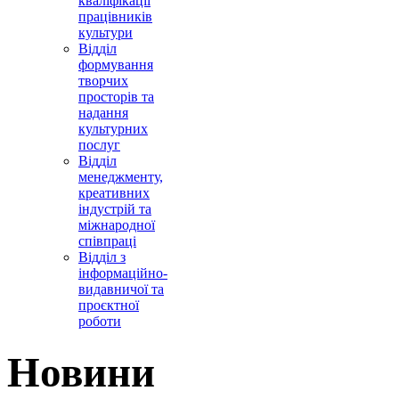
кваліфікації
працівників
культури
Відділ
формування
творчих
просторів та
надання
культурних
послуг
Відділ
менеджменту,
креативних
індустрій та
міжнародної
співпраці
Відділ з
інформаційно-
видавничої та
проєктної
роботи
Новини