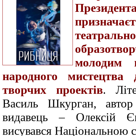
Президе
призначаєт
театра
образотво
молодим 
народного мистецтва д
творчих проектів
. Літ
Василь Шкурган, автор
видавець – Олексій Єв
висувався Національною с