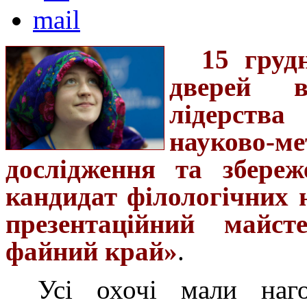
15 груд
дверей в
лідерств
науково
дослідження та збереж
кандидат філологічних 
презентаційний майс
файний край»
.
Усі охочі мали наго