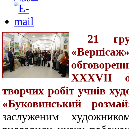
21 гр
«Вернісаж
обговорен
ХХХ
V
ІІ о
творчих робіт учнів ху
«Буковинський розмай
заслуженим художнико