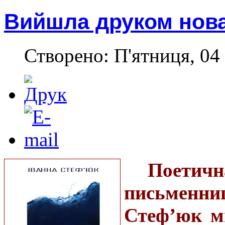
Вийшла друком нова
Створено: П'ятниця, 04 
Поетичн
письменн
Стеф’юк м