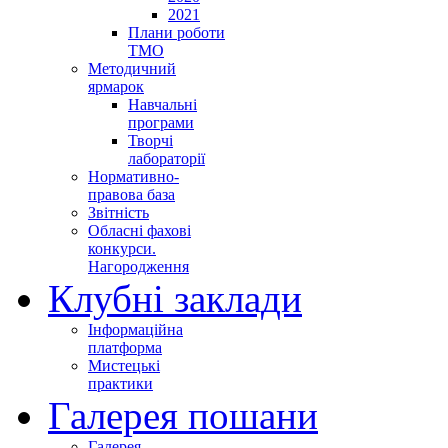
2021
Плани роботи
ТМО
Методичний
ярмарок
Навчальні
програми
Творчі
лабораторії
Нормативно-
правова база
Звітність
Обласні фахові
конкурси.
Нагородження
Клубні заклади
Інформаційна
платформа
Мистецькі
практики
Галерея пошани
Галерея