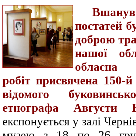
Вшану
постатей б
доброю тра
нашої об
обласна 
робіт присвячена 150-й
відомого буковинськ
етнографа Августи К
експонується у залі Черн
музею з 18 по 26 груд