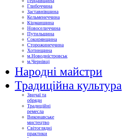
Герцаївщина
Глибоччина
Заставнівщина
Кельменеччина
Кіцманщина
Новоселиччина
Путильщина
Сокирянщина
Сторожинеччина
Хотинщина
м.Новодністровськ
м.Чернівці
Народні майстри
Традиційна культура
Звичаї та
обряди
Традиційні
ремесла
Виконавське
мистецтво
Світоглядні
практики