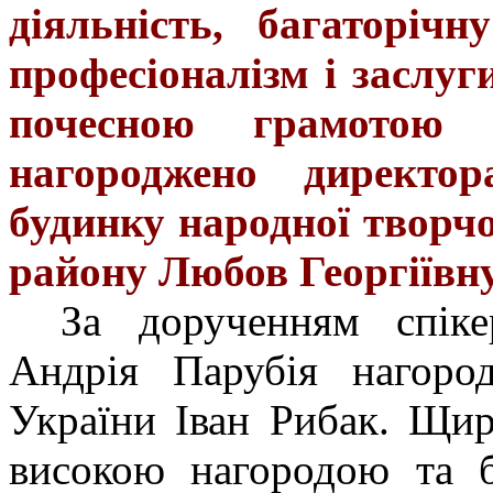
діяльність, багаторіч
професіоналізм і заслу
почесною грамотою 
нагороджено директор
будинку народної творч
району Любов Георгіївн
За дорученням спік
Андрія Парубія нагоро
України Іван Рибак. Щир
високою нагородою та б