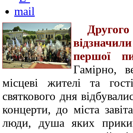
Друго
відзначил
першої пи
Гамірно, в
місцеві жителі та гост
святкового дня відбувалис
концерти, до міста завіт
люди, душа яких прикип