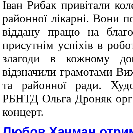
Іван Рибак привітали ко
районної лікарні. Вони 
віддану працю на благо
присутнім успіхів в робо
злагоди в кожному дом
відзначили грамотами Ви
та районної ради. Худ
РБНТД Ольга Дроняк орга
концерт.
Любов Хачман отри