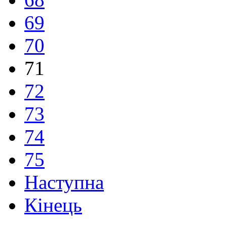
69
70
71
72
73
74
75
Наступна
Кінець