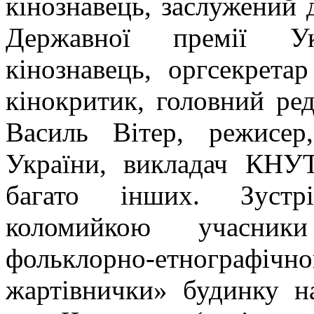
кінознавець, заслужений 
Державної премії У
кінознавець, оргсекрет
кінокритик, головний ре
Василь Вітер, режисер
України, викладач КНУТ
багато інших. Зустр
коломийкою учасники
фольклорно-етнографіч
жартівнички» будинку на