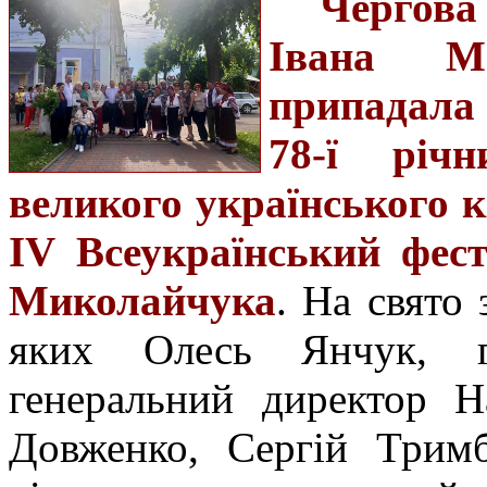
Чергова
Івана М
припадала 
78-ї річ
великого українського 
IV Всеукраїнський фест
Миколайчука
. На свято 
яких Олесь Янчук, г
генеральний директор На
Довженко, Сергій Тримб