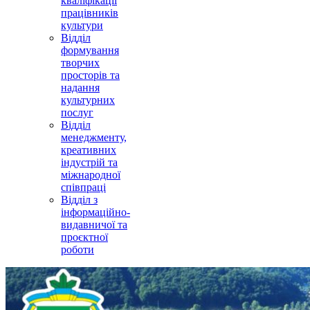
кваліфікації
працівників
культури
Відділ
формування
творчих
просторів та
надання
культурних
послуг
Відділ
менеджменту,
креативних
індустрій та
міжнародної
співпраці
Відділ з
інформаційно-
видавничої та
проєктної
роботи