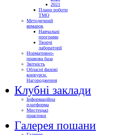
2021
Плани роботи
ТМО
Методичний
ярмарок
Навчальні
програми
Творчі
лабораторії
Нормативно-
правова база
Звітність
Обласні фахові
конкурси.
Нагородження
Клубні заклади
Інформаційна
платформа
Мистецькі
практики
Галерея пошани
Галерея