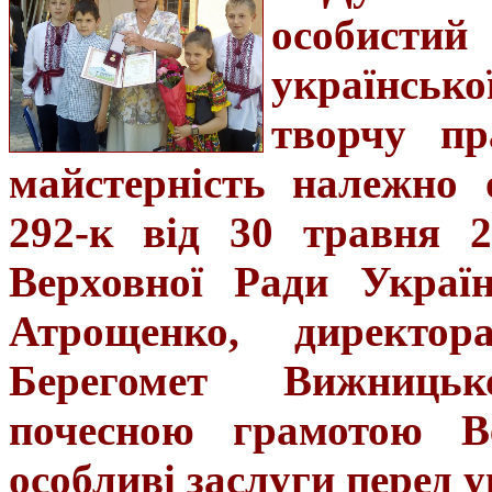
особист
українськ
творчу пр
майстерність належно 
292-к від 30 травня 2
Верховної Ради Украї
Атрощенко, директо
Берегомет Вижниць
почесною грамотою В
особливі заслуги перед 