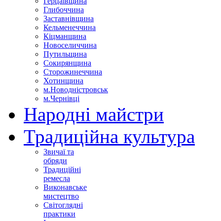
Герцаївщина
Глибоччина
Заставнівщина
Кельменеччина
Кіцманщина
Новоселиччина
Путильщина
Сокирянщина
Сторожинеччина
Хотинщина
м.Новодністровськ
м.Чернівці
Народні майстри
Традиційна культура
Звичаї та
обряди
Традиційні
ремесла
Виконавське
мистецтво
Світоглядні
практики