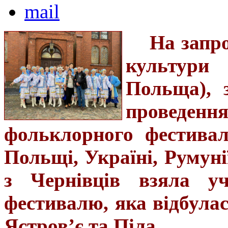
На запр
культури
Польща), 
проведен
фольклорного фестивал
Польщі, Україні, Румуні
з Чернівців взяла уч
фестивалю, яка відбулас
Ястров’є та Піла.