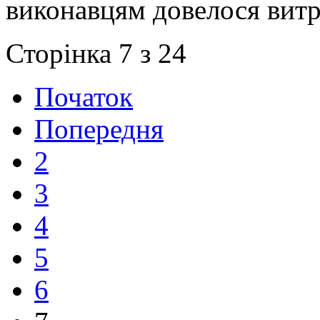
виконавцям довелося витр
Сторінка 7 з 24
Початок
Попередня
2
3
4
5
6