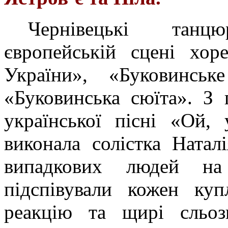
Чернівецькі танц
європейській сцені хор
України», «Буковинське
«Буковинська сюїта». З 
української пісні «Ой,
виконала солістка Натал
випадкових людей на 
підспівували кожен куп
реакцію та щирі сльо