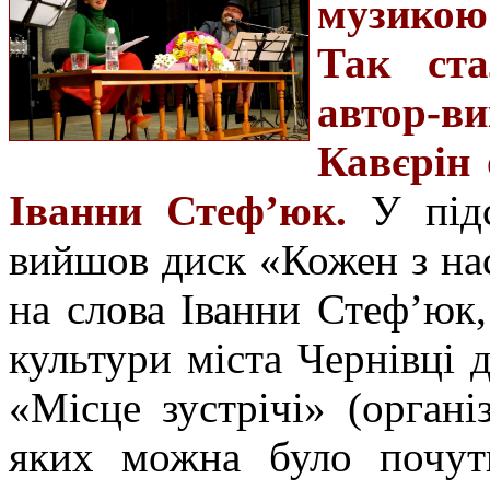
музикою 
Так ста
автор-
Кавєрін
Іванни Стеф’юк.
У під
вийшов диск «Кожен з нас
на слова Іванни Стеф’юк
культури міста Чернівці д
«Місце зустрічі» (орган
яких можна було почут