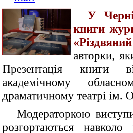
У Черні
книги жур
«Різдвяни
авторки, як
Презентація книги в
академічному обласно
драматичному театрі ім. О
Модераторкою виступил
розгортаються навколо 