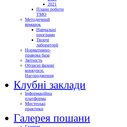
2021
Плани роботи
ТМО
Методичний
ярмарок
Навчальні
програми
Творчі
лабораторії
Нормативно-
правова база
Звітність
Обласні фахові
конкурси.
Нагородження
Клубні заклади
Інформаційна
платформа
Мистецькі
практики
Галерея пошани
Галерея