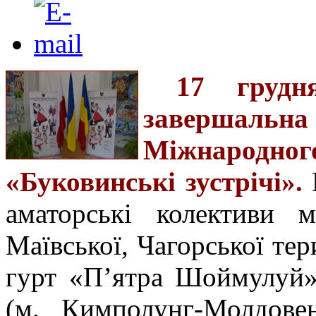
17 груд
завершальна
Міжнародног
«Буковинські зустрічі».
В
аматорські колективи м
Маївської, Чагорської те
гурт «П’ятра Шоймулуй»
(м. Кимполунг-Молдовен