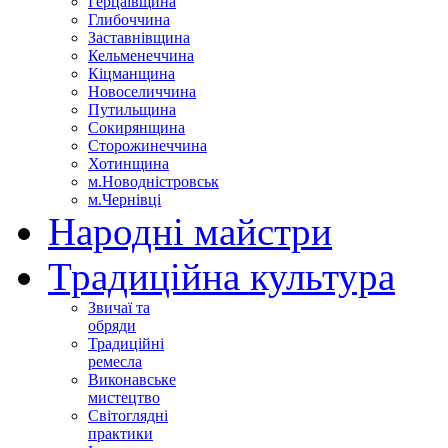
Герцаївщина
Глибоччина
Заставнівщина
Кельменеччина
Кіцманщина
Новоселиччина
Путильщина
Сокирянщина
Сторожинеччина
Хотинщина
м.Новодністровськ
м.Чернівці
Народні майстри
Традиційна культура
Звичаї та
обряди
Традиційні
ремесла
Виконавське
мистецтво
Світоглядні
практики