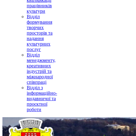
кваліфікації
працівників
культури
Відділ
формування
творчих
просторів та
надання
культурних
послуг
Відділ
менеджменту,
креативних
індустрій та
міжнародної
співпраці
Відділ з
інформаційно-
видавничої та
проєктної
роботи