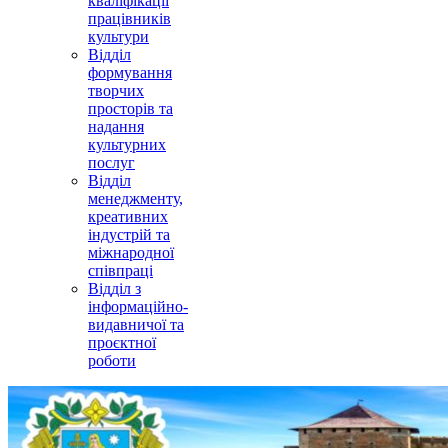
кваліфікації
працівників
культури
Відділ
формування
творчих
просторів та
надання
культурних
послуг
Відділ
менеджменту,
креативних
індустрій та
міжнародної
співпраці
Відділ з
інформаційно-
видавничої та
проєктної
роботи