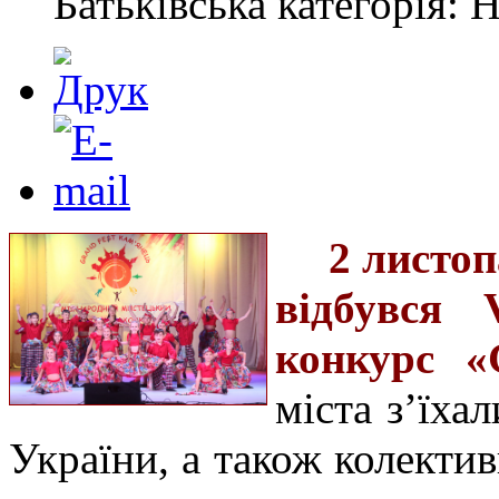
Батьківська категорія: 
2 листо
відбувся 
конкурс «
міста з’їха
України, а також колектив