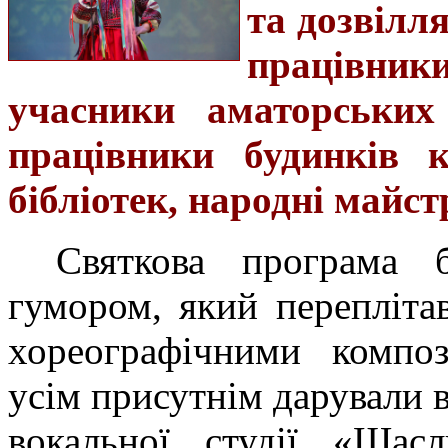
та дозвілл
працівн
учасники аматорських 
працівники будинків к
бібліотек, народні майст
Святкова програма 
гумором, який перепліта
хореографічними композ
усім присутнім дарували в
вокальної студії «Щас