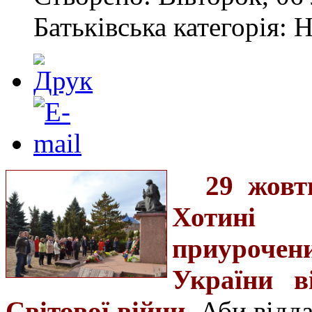
Батьківська категорія: 
29 жовт
Хотині в
приурочен
України в
Світової війни
. Аби відд