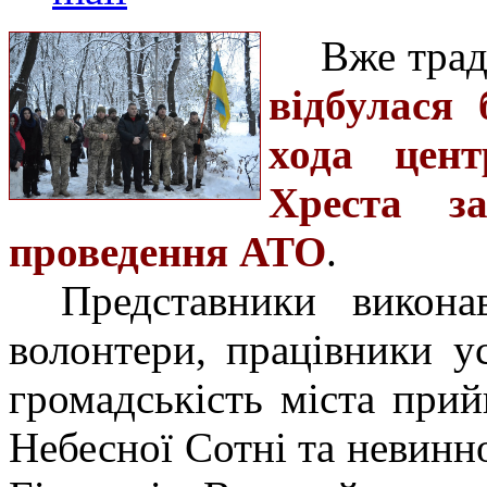
Вже тра
відбулася 
хода цен
Хреста з
проведення АТО
.
Представники виконав
волонтери, працівники ус
громадськість міста при
Небесної Сотні та невинн