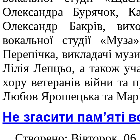
Олександра Бурячок, Ка
Олександр Бакрів, вихо
вокальної студії «Муз
Перепічка, викладачі муз
Лілія Лепцьо, а також уч
хору ветеранів війни та 
Любов Ярошецька та Марі
Не згасити пам’яті в
Створено: Вівторок, 06