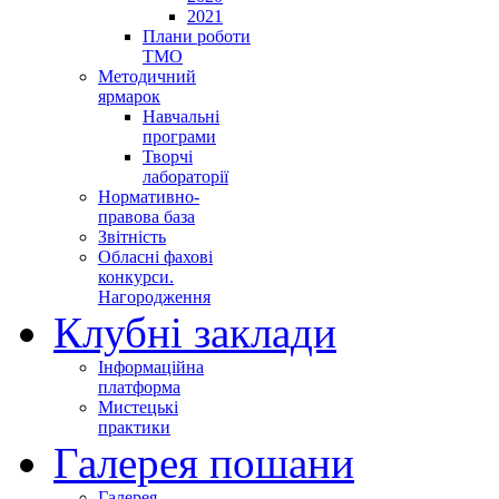
2021
Плани роботи
ТМО
Методичний
ярмарок
Навчальні
програми
Творчі
лабораторії
Нормативно-
правова база
Звітність
Обласні фахові
конкурси.
Нагородження
Клубні заклади
Інформаційна
платформа
Мистецькі
практики
Галерея пошани
Галерея