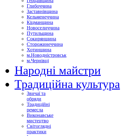
Герцаївщина
Глибоччина
Заставнівщина
Кельменеччина
Кіцманщина
Новоселиччина
Путильщина
Сокирянщина
Сторожинеччина
Хотинщина
м.Новодністровськ
м.Чернівці
Народні майстри
Традиційна культура
Звичаї та
обряди
Традиційні
ремесла
Виконавське
мистецтво
Світоглядні
практики