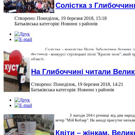
Солістка з Глибоччин
Створено: Понеділок, 19 березня 2018, 15:18
Батьківська категорія: Новини з районів
Солістка - вокалістка Надія Заболотнюк будинку т
фестивалі - конкурсі стрілецької пісні "Красне поле", який 
області.
На Глибоччині читали Велик
Створено: Понеділок, 19 березня 2018, 14:21
Батьківська категорія: Новини з районів
З нагоди 204-ї річниці від дня наро
вечір "Мій Кобзар". На заході присутні читал
Квіти – жінкам, Вели