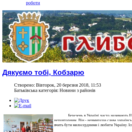
роботи
Дякуємо тобі, Кобзарю
Створено: Вівторок, 20 березня 2018, 11:53
Батьківська категорія: Новини з районів
Березень в Україні часто називають 
неповторним. Він - невмируща слава українсь
вчить бути милосердними і любити Україну. І