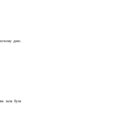
іночому дню.
ва зала була