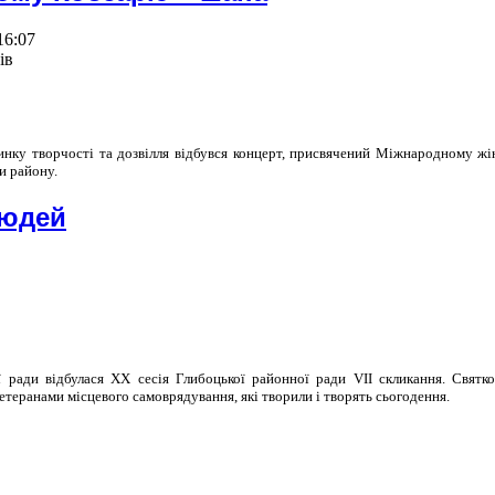
16:07
ів
инку творчості та дозвілля відбувся концерт, присвячений Міжнародному ж
и району.
людей
 ради відбулася XX сесія Глибоцької районної ради VII скликання. Святко
етеранами місцевого самоврядування, які творили і творять сьогодення.