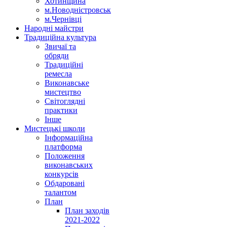
Хотинщина
м.Новодністровськ
м.Чернівці
Народні майстри
Традиційна культура
Звичаї та
обряди
Традиційні
ремесла
Виконавське
мистецтво
Світоглядні
практики
Інше
Мистецькі школи
Інформаційна
платформа
Положення
виконавських
конкурсів
Обдаровані
талантом
План
План заходів
2021-2022