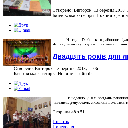
Створено: Вівторок, 13 березня 2018, 
Батьківська категорія: Новини з район
На сцені Глибоцького районного буд
Чарівну половину людства привітали очільник
Двадцять років для 
Створено: Вівторок, 13 березня 2018, 11:06
Батьківська категорія: Новини з районів
Нещодавно у залі засідань районної
наповнена депутатами, сільськими головами, в
Сторінка 48 з 51
Початок
Попередня