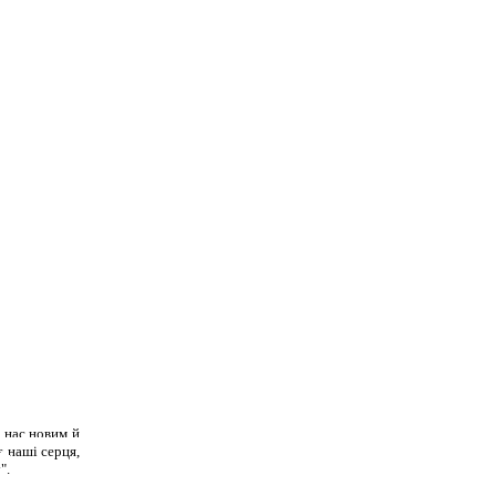
 нас новим й
 наші серця,
".