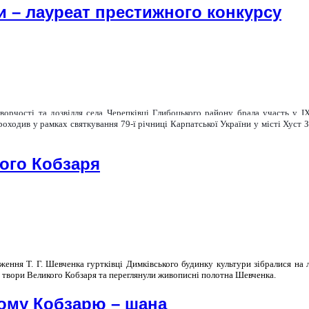
и – лауреат престижного конкурсу
ворчості та дозвілля села Черепківці Глибоцького району брала участь у І
проходив у рамках святкування 79-ї річниці Карпатської України у місті Хуст 
ого Кобзаря
дження Т. Г. Шевченка гуртківці Димківського будинку культури зібралися на 
и твори Великого Кобзаря та переглянули живописні полотна Шевченка.
кому Кобзарю – шана