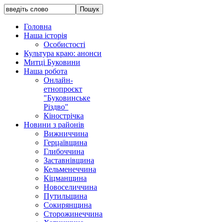
Головна
Наша історія
Особистості
Культура краю: анонси
Митці Буковини
Наша робота
Онлайн-
етнопроєкт
"Буковинське
Різдво"
Кінострічка
Новини з районів
Вижниччина
Герцаївщина
Глибоччина
Заставнівщина
Кельменеччина
Кіцманщина
Новоселиччина
Путильщина
Сокирянщина
Сторожинеччина