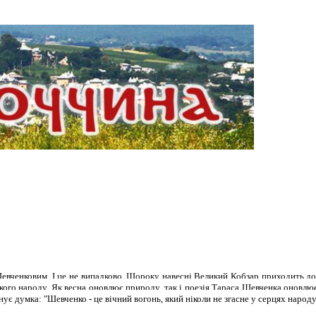
Шевченковим. І це не випадково. Щороку навесні Великий Кобзар приходить до
кого народу. Як весна оновлює природу, так і поезія Тараса Шевченка оновлює
снує думка: "Шевченко
-
це вічний вогонь, який ніколи не згасне у серцях народу