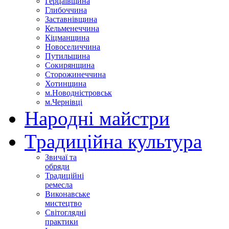
Герцаївщина
Глибоччина
Заставнівщина
Кельменеччина
Кіцманщина
Новоселиччина
Путильщина
Сокирянщина
Сторожинеччина
Хотинщина
м.Новодністровськ
м.Чернівці
Народні майстри
Традиційна культура
Звичаї та
обряди
Традиційні
ремесла
Виконавське
мистецтво
Світоглядні
практики