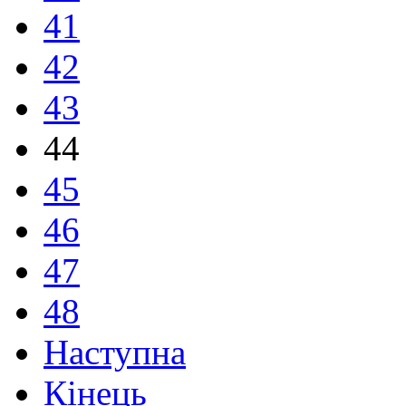
41
42
43
44
45
46
47
48
Наступна
Кінець