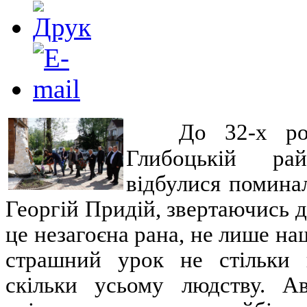
До 32-х ро
Глибоцькій рай
відбулися помина
Георгій Придій, звертаючись д
це незагоєна рана, не лише на
страшний урок не стільки 
скільки усьому людству. А