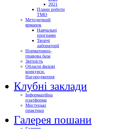
2021
Плани роботи
ТМО
Методичний
ярмарок
Навчальні
програми
Творчі
лабораторії
Нормативно-
правова база
Звітність
Обласні фахові
конкурси.
Нагородження
Клубні заклади
Інформаційна
платформа
Мистецькі
практики
Галерея пошани
Галерея