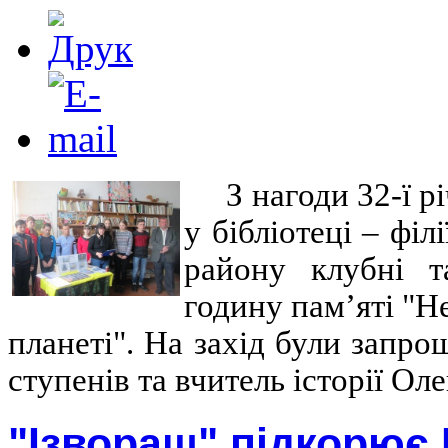
З нагоди 32-ї 
у бібліотеці – фі
району клубні т
годину пам’яті "Н
планеті". На захід були запро
ступенів та вчитель історії О
"Ізвораш" підкорює