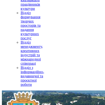
кваліфікації
працівників
культури
Відділ
формування
творчих
просторів та
надання
культурних
послуг
Відділ
менеджменту,
креативних
індустрій та
міжнародної
співпраці
Відділ з
інформаційно-
видавничої та
проєктної
роботи