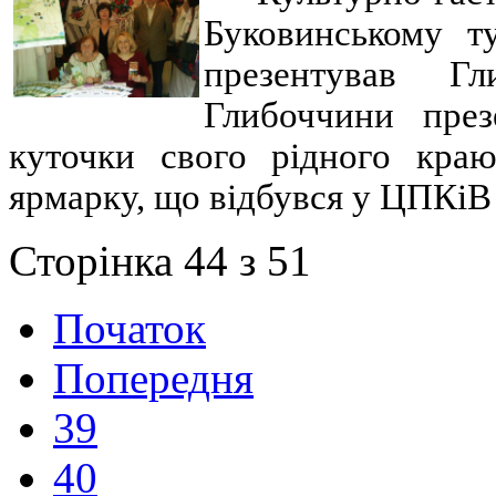
Буковинському т
презентував Гл
Глибоччини през
куточки свого рідного кра
ярмарку, що відбувся у ЦПКіВ і
Сторінка 44 з 51
Початок
Попередня
39
40