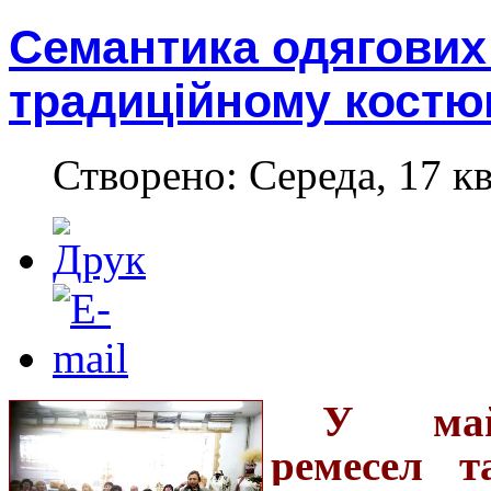
Семантика одягових
традиційному костю
Створено: Середа, 17 кв
У майс
ремесел т