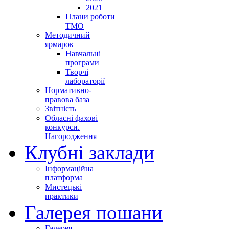
2021
Плани роботи
ТМО
Методичний
ярмарок
Навчальні
програми
Творчі
лабораторії
Нормативно-
правова база
Звітність
Обласні фахові
конкурси.
Нагородження
Клубні заклади
Інформаційна
платформа
Мистецькі
практики
Галерея пошани
Галерея