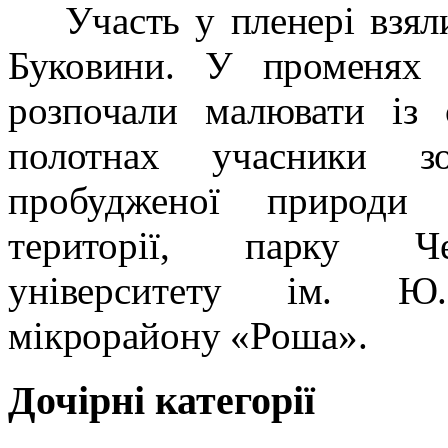
Участь у пленері взял
Буковини. У променях 
розпочали малювати із 
полотнах учасники зо
пробудженої природи 
території, парку Чер
університету ім. Ю.
мікрорайону «Роша».
Дочірні категорії