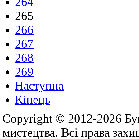
264
265
266
267
268
269
Наступна
Кінець
Copyright © 2012-2026 Бу
мистецтва. Всі права зах