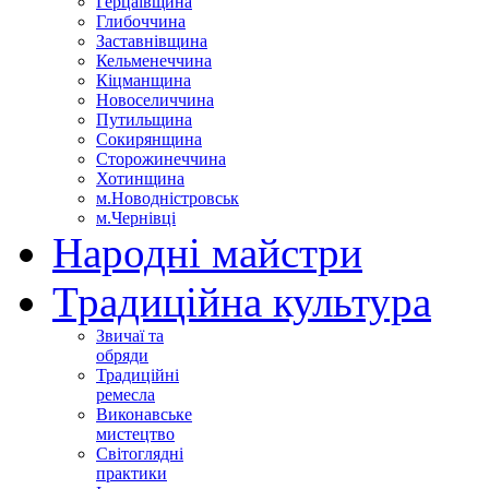
Герцаївщина
Глибоччина
Заставнівщина
Кельменеччина
Кіцманщина
Новоселиччина
Путильщина
Сокирянщина
Сторожинеччина
Хотинщина
м.Новодністровськ
м.Чернівці
Народні майстри
Традиційна культура
Звичаї та
обряди
Традиційні
ремесла
Виконавське
мистецтво
Світоглядні
практики