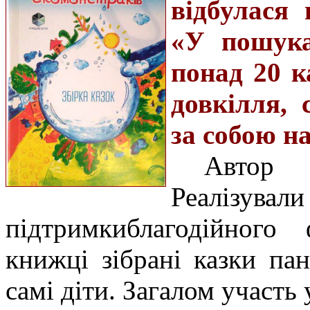
відбулася 
«У пошука
понад 20 к
довкілля, 
за собою н
Автор
Реалі
підтримки
благодійного
книжці зібрані казки пан
самі діти. Загалом участь 