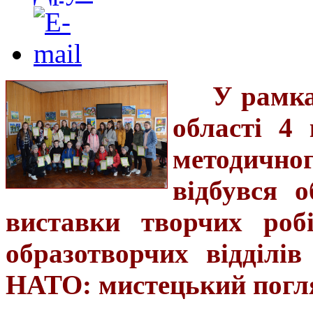
У рамк
області 4 
методичног
відбувся о
виставки творчих роб
образотворчих відділі
НАТО: мистецький погл