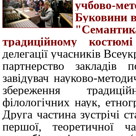
у
чбово-ме
Буковини в
"Семанти
традиційному костюмі
делегації учасників Всеук
партнерство закладів п
завідувач науково-методи
збереження традиці
філологічних наук, етно
Друга частина зустрічі 
першої, теоретичної ча