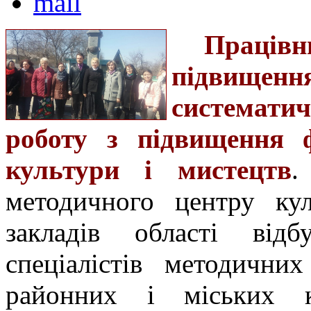
Працівн
підвищенн
системат
роботу з підвищення ф
культури і мистецтв
.
методичного центру ку
закладів області відб
спеціалістів методичних 
районних і міських к