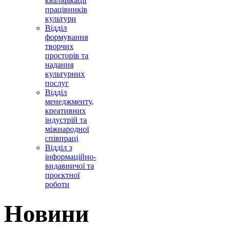
кваліфікації
працівників
культури
Відділ
формування
творчих
просторів та
надання
культурних
послуг
Відділ
менеджменту,
креативних
індустрій та
міжнародної
співпраці
Відділ з
інформаційно-
видавничої та
проєктної
роботи
Новини