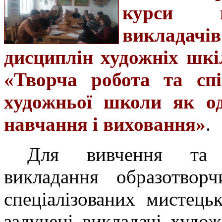
курси пі
викладач
дисциплін художніх шкі
«Творча робота та сп
художньої школи як од
навчання і виховання»
.
Для вивчення та
викладання образотвор
спеціалізованих мистець
залучені викладачі худо