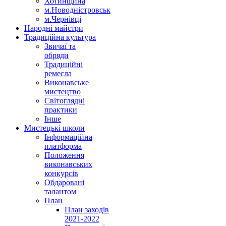
Хотинщина
м.Новодністровськ
м.Чернівці
Народні майстри
Традиційна культура
Звичаї та
обряди
Традиційні
ремесла
Виконавське
мистецтво
Світоглядні
практики
Інше
Мистецькі школи
Інформаційна
платформа
Положення
виконавських
конкурсів
Обдаровані
талантом
План
План заходів
2021-2022