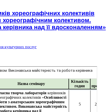
иків хореографічних колективів
м хореографічним колективом.
 керівника над її вдосконаленням»
ня культурних послуг