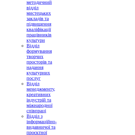
методичний
відділ
мистецьких
закладів та
підвищення
кваліфікації
працівників
культури
Відділ
формування
творчих
просторів та
надання
культурних
послуг
Відділ
менеджменту,
креативних
індустрій та
міжнародної
співпраці
Відділ з
інформаційно-
видавничої та
проєктної