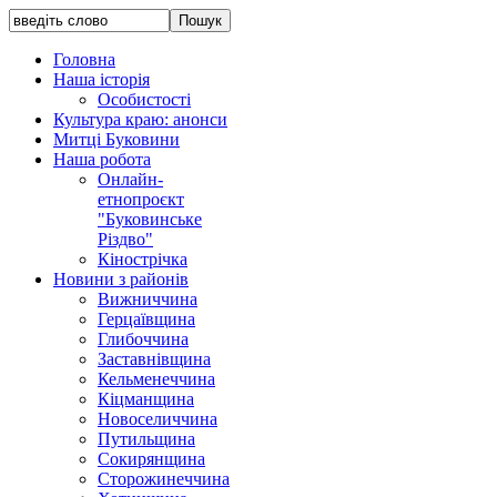
Головна
Наша історія
Особистості
Культура краю: анонси
Митці Буковини
Наша робота
Онлайн-
етнопроєкт
"Буковинське
Різдво"
Кінострічка
Новини з районів
Вижниччина
Герцаївщина
Глибоччина
Заставнівщина
Кельменеччина
Кіцманщина
Новоселиччина
Путильщина
Сокирянщина
Сторожинеччина