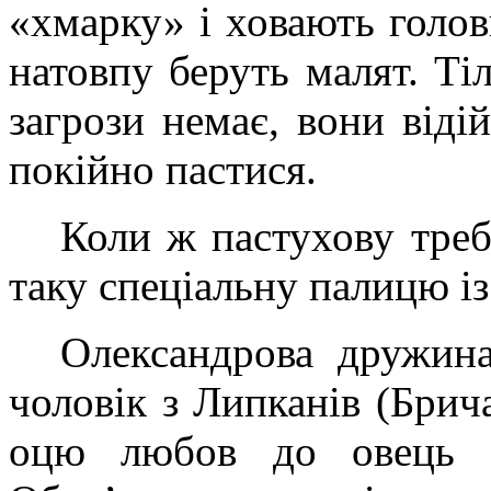
«хмарку» і ховають голов
натовпу беруть малят. Ті
загрози немає, вони віді
покійно пастися.
Коли ж пастухову треб
таку спеціальну палицю із 
Олександрова дружина,
чоловік з Липканів (Брич
оцю любов до овець б