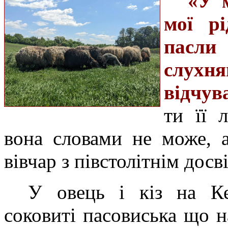
«У м
мої рі
пасли 
слухн
відчув
ти її 
вона словами не може, а
вівчар з півстолітнім дос
У овець і кіз на Ке
соковиті пасовиська що н