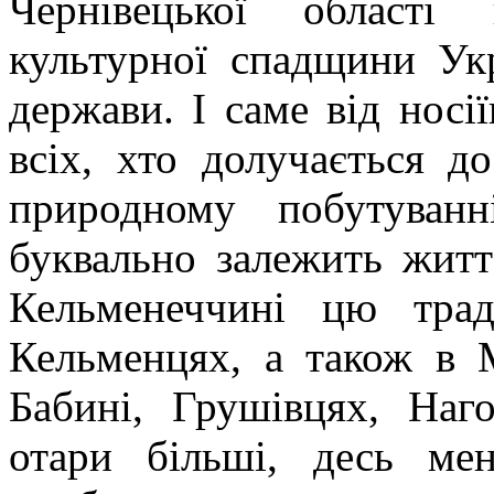
Чернівецької області 
культурної спадщини Укр
держави. І саме від носії
всіх, хто долучається до
природному побутуван
буквально залежить житт
Кельменеччині цю тра
Кельменцях, а також в М
Бабині, Грушівцях, Наг
отари більші, десь ме