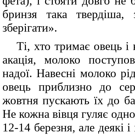
фета), і стояти довго не 
бринзя така твердіша, 
зберігати».
Ті, хто тримає овець і 
акація, молоко поступо
надої. Навесні молоко рі
овець приблизно до сер
жовтня пускають їх до ба
Не кожна вівця гуляє одно
12-14 березня, але деякі і