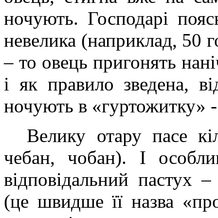
ночують. Господарі поя
невелика (наприклад, 50 го
– то овець пригонять нан
і як правило зведена, ві
ночують в «гуртожитку» - 
Велику отару пасе кіл
чебан, чобан). І особл
відповідальний пастух –
(це швидше її назва «пр