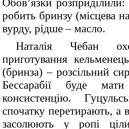
Обов’язки розприділили: в
робить бринзу (місцева на
вурду, рідше – масло.
Наталія Чебан охо
приготування кельменець
(бринза) – розсільний си
Бессарабії буде мат
консистенцію. Гуцульс
спочатку перетирають, а 
засолюють у ропі ціли