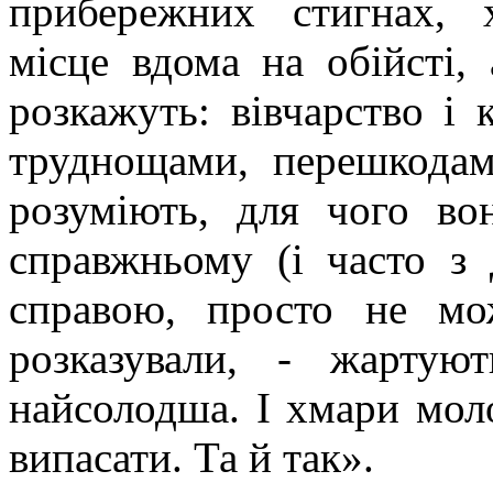
прибережних стигнах, х
місце вдома на обійсті, 
розкажуть: вівчарство і 
труднощами, перешкодам
розуміють, для чого во
справжньому (і часто з 
справою, просто не мо
розказували, - жартую
найсолодша. І хмари мол
випасати. Та й так».