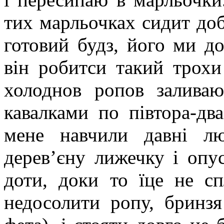
тих марльочках сидит добу
готовий будз, його ми д
він робитси такий трохи
холоднов ропов заливаю
кавалками по півтора-дв
мене навчили давні лю
дерев’єну лижечку і опу
доти, доки то їце не сп
недосолити ропу, бринзя