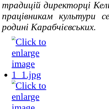
традицій
директорці Кел
працівникам культури с
родині Карабчієвських.