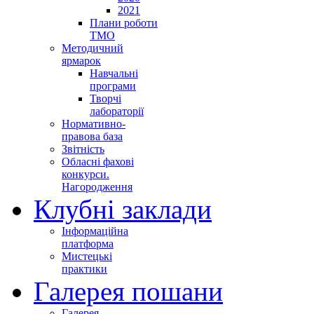
2021
Плани роботи
ТМО
Методичний
ярмарок
Навчальні
програми
Творчі
лабораторії
Нормативно-
правова база
Звітність
Обласні фахові
конкурси.
Нагородження
Клубні заклади
Інформаційна
платформа
Мистецькі
практики
Галерея пошани
Галерея