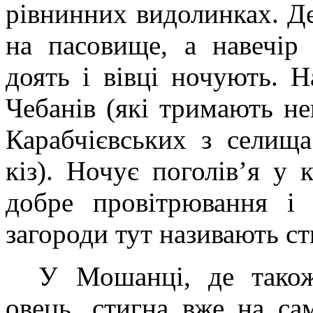
рівнинних видолинках. Де
на пасовище, а навечір 
доять і вівці ночують. 
Чебанів (які тримають не
Карабчієвських з селищ
кіз). Ночує поголів’я у 
добре провітрювання і 
загороди тут називають с
У Мошанці, де також
овець, стигна вже на са