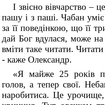
І звісно вівчарство – 
пашу і з паші. Чабан уміє
за її поведінкою, що її т
дай Бог вдулася, може н
вміти таке читати. Читати
- каже Олександр.
«Я майже 25 років па
голов, а тепер свої. Неб
наробитиса. Це урочище,