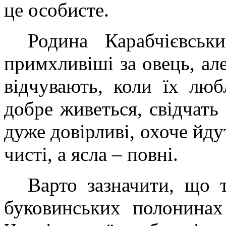
це особисте.
Родина Карабчієвськ
примхливіші за овець, але
відчувають, коли їх лю
добре живеться, свідчать 
дуже довірливі, охоче йдут
чисті, а ясла – повні.
Варто зазначити, що 
буковинських полонинах