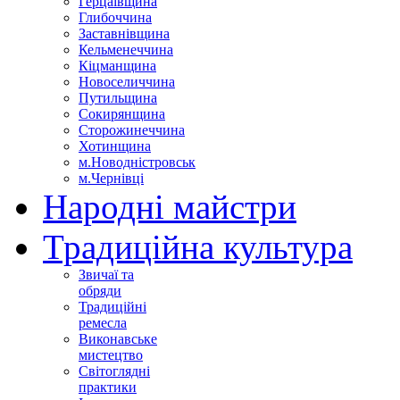
Герцаївщина
Глибоччина
Заставнівщина
Кельменеччина
Кіцманщина
Новоселиччина
Путильщина
Сокирянщина
Сторожинеччина
Хотинщина
м.Новодністровськ
м.Чернівці
Народні майстри
Традиційна культура
Звичаї та
обряди
Традиційні
ремесла
Виконавське
мистецтво
Світоглядні
практики