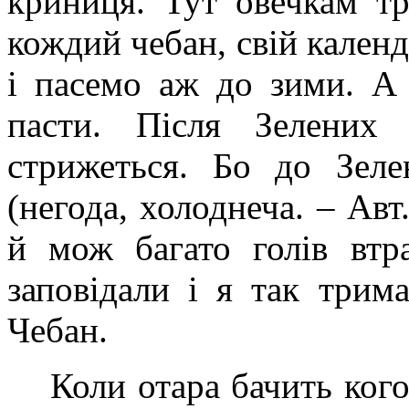
криниця. Тут овечкам т
кождий чебан, свій кален
і пасемо аж до зими. А
пасти. Після Зелених 
стрижеться. Бо до Зел
(негода, холоднеча. – Авт.
й мож багато голів втр
заповідали і я так трим
Чебан.
Коли отара бачить ког