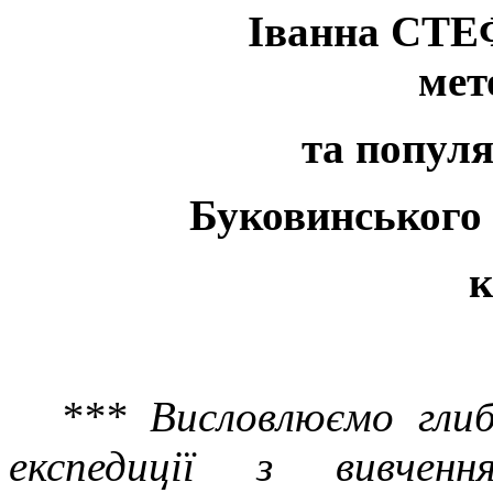
Іванна СТЕФ
мет
та популя
Буковинського 
к
*** Висловлюємо глиб
експедиції з вивченн