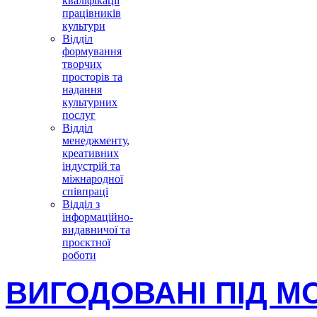
кваліфікації
працівників
культури
Відділ
формування
творчих
просторів та
надання
культурних
послуг
Відділ
менеджменту,
креативних
індустрій та
міжнародної
співпраці
Відділ з
інформаційно-
видавничої та
проєктної
роботи
ВИГОДОВАНІ ПІД 