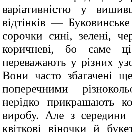
варіативністю у вишивц
відтінків — Буковинське 
сорочки сині, зелені, че
коричневі, бо саме ці
переважають у різних уз
Вони часто збагачені щ
поперечними різнокол
нерідко прикрашають ко
виробу. Але з середини 
квіткові віночки й буке