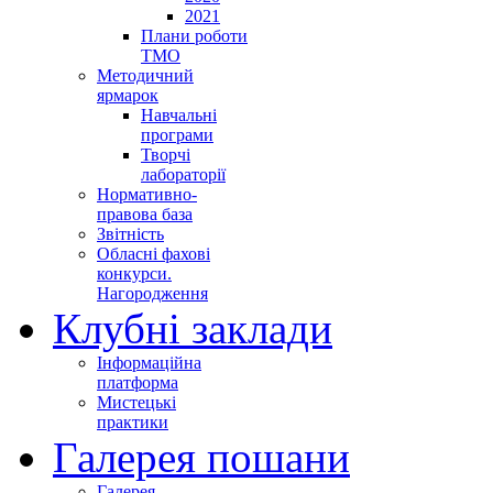
2021
Плани роботи
ТМО
Методичний
ярмарок
Навчальні
програми
Творчі
лабораторії
Нормативно-
правова база
Звітність
Обласні фахові
конкурси.
Нагородження
Клубні заклади
Інформаційна
платформа
Мистецькі
практики
Галерея пошани
Галерея