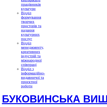
кваліфікації
працівників
культури
Відділ
формування
творчих
просторів та
надання
культурних
послуг
Відділ
менеджменту,
креативних
індустрій та
міжнародної
співпраці
Відділ з
інформаційно-
видавничої та
проєктної
роботи
БУКОВИНСЬКА ВИШ