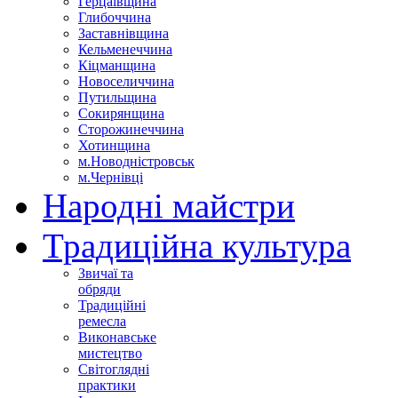
Герцаївщина
Глибоччина
Заставнівщина
Кельменеччина
Кіцманщина
Новоселиччина
Путильщина
Сокирянщина
Сторожинеччина
Хотинщина
м.Новодністровськ
м.Чернівці
Народні майстри
Традиційна культура
Звичаї та
обряди
Традиційні
ремесла
Виконавське
мистецтво
Світоглядні
практики