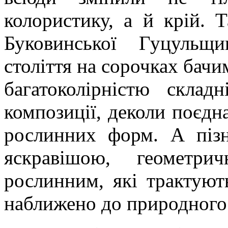
колористику, а й крій. Т
Буковинської Гуцульщ
століття на сорочках бачим
багатоколірністю склад
композиції, деколи поєдн
рослинних форм. А пізн
яскравішою, геометрич
рослинним, які трактуют
наближено до природного в