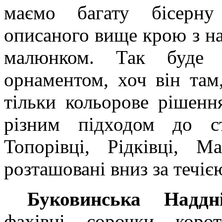
маємо багату бісерну
описаного вище крою з н
малюнком. Так буде 
орнаментом, хоч він там,
тільки кольорове рішенн
різним підходом до ст
Топорівці, Рідківці, М
розташовані вниз за течіє
Буковинська Наддні
фахівці сорочки корот