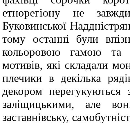
етнорегіону не завжд
Буковинської Наддністрян
тому останні були впіз
кольоровою гамою та н
мотивів, які складали мо
плечики в декілька ряді
декором перегукуються 
заліщицькими, але во
заставнівську, самобутніст