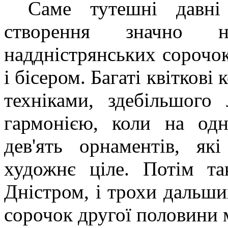
Саме тутешні давні
створення значно 
наддністрянських сорочо
і бісером. Багаті квіткові
техніками, здебільшого
гармонією, коли на од
дев'ять орнаментів, як
художнє ціле. Потім та
Дністром, і трохи дальши
сорочок другої половини 