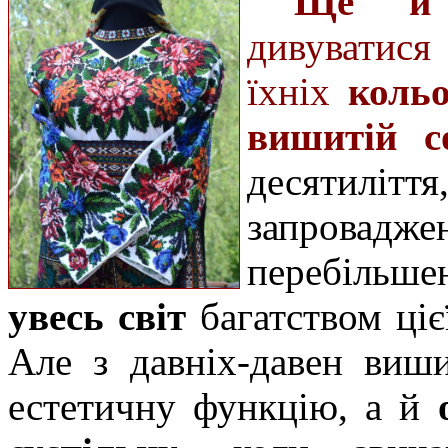
Ще й 
дивувати
їхніх
коль
вишитій с
десятилі
запровадж
перебільшен
увесь світ
багатством ціє
Але з давніх-давен виш
естетичну функцію, а й