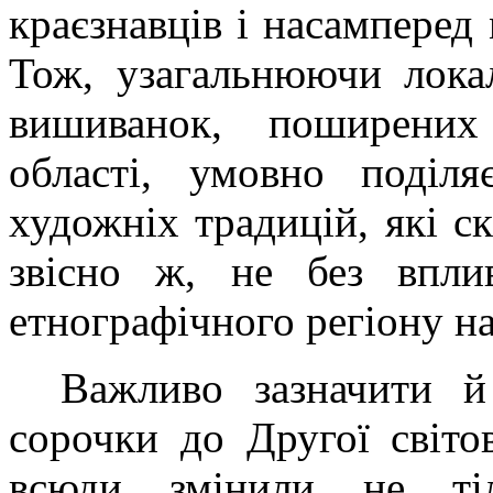
краєзнавців і насамперед
Тож, узагальнюючи локал
вишиванок, поширених 
області, умовно поділя
художніх традицій, які с
звісно ж, не без вплив
етнографічного регіону н
Важливо зазначити й
сорочки до Другої світов
всюди змінили не ті