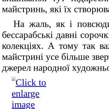
майстринь, які їх створюв
На жаль, як і повсюд
бессарабські давні сорочк
колекціях. А тому так ва
майстрині усе більше зве
джерел народної художньо