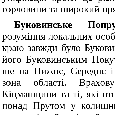
горловини та широкий пр
Буковинське Попру
розуміння локальних осо
краю завжди було Букови
його Буковинським Покут
ще на Нижнє, Середнє і
зона області. Врахо
Кіцманщини та ті, які от
понад Прутом у колишнь