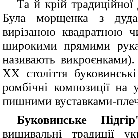
Та й крій традиційної
Була морщенка з дуд
вирізаною квадратною ч
широкими прямими рукав
називають викроєнками).
XX століття буковинськ
ромбічні композиції на 
пишними вуставками-пле
Буковинське Підгір
вишивальні традиції ук