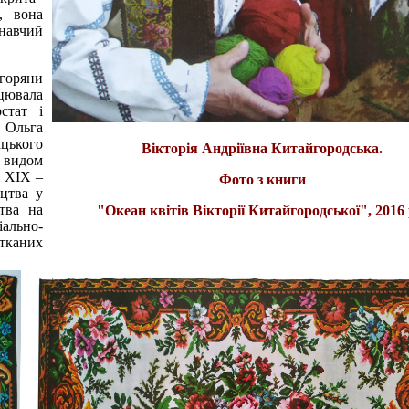
, вона
знавчий
агоряни
ацювала
стат і
и Ольга
ацького
Вікторія Андріївна Китайгородська.
м видом
і ХІХ –
Фото з книги
цтва у
тва на
"Океан квітів Вікторії Китайгородської", 2016 
іально-
тканих