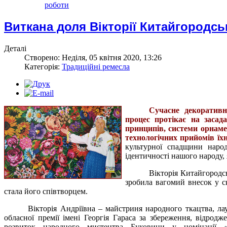
роботи
Виткана доля Вікторії Китайгородсь
Деталі
Створено: Неділя, 05 квітня 2020, 13:26
Категорія:
Традиційні ремесла
Сучасне декоративн
процес протікає на засад
принципів, системи орнамен
технологічних прийомів їх
культурної спадщини народ
ідентичності нашого народу,
Вікторія Китайгородсь
зробила вагомий внесок у с
стала його співтворцем.
Вікторія Андріївна – майстриня народного ткацтва,
ла
обласної премії імені Георгія Гараса за збереження, відродж
розвиток народного мистецтва Буковини у номінації «