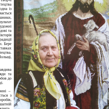
тецтва
одна із
мається
ушники,
ультат
удожні
дові та
ікторія
радиції
и. Б
ере
тавках
тецтва.
ольщі,
авдива
ряди та
юбов до
і.
рині –
ється з
иробів,
ошатній
ідкрита