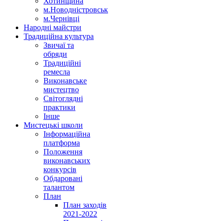
Хотинщина
м.Новодністровськ
м.Чернівці
Народні майстри
Традиційна культура
Звичаї та
обряди
Традиційні
ремесла
Виконавське
мистецтво
Світоглядні
практики
Інше
Мистецькі школи
Інформаційна
платформа
Положення
виконавських
конкурсів
Обдаровані
талантом
План
План заходів
2021-2022