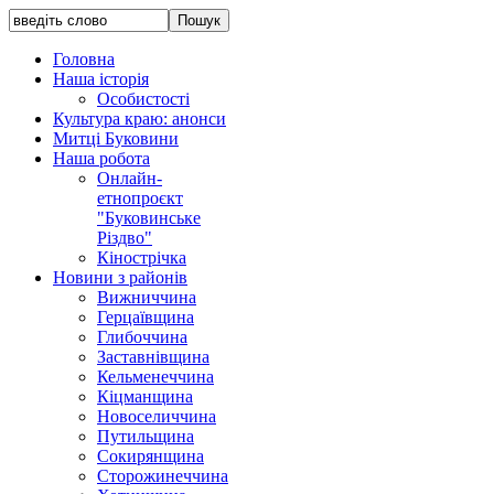
Головна
Наша історія
Особистості
Культура краю: анонси
Митці Буковини
Наша робота
Онлайн-
етнопроєкт
"Буковинське
Різдво"
Кінострічка
Новини з районів
Вижниччина
Герцаївщина
Глибоччина
Заставнівщина
Кельменеччина
Кіцманщина
Новоселиччина
Путильщина
Сокирянщина
Сторожинеччина