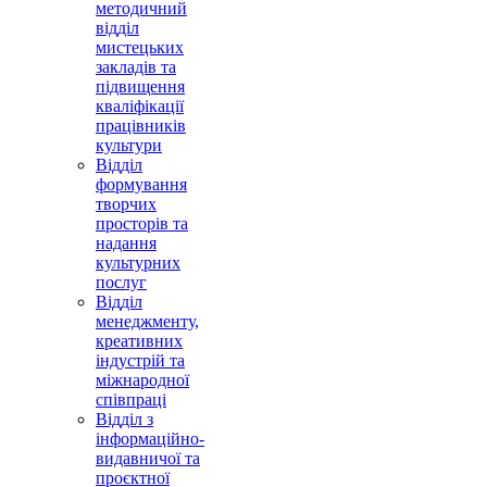
методичний
відділ
мистецьких
закладів та
підвищення
кваліфікації
працівників
культури
Відділ
формування
творчих
просторів та
надання
культурних
послуг
Відділ
менеджменту,
креативних
індустрій та
міжнародної
співпраці
Відділ з
інформаційно-
видавничої та
проєктної