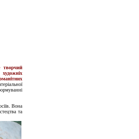
е творчий
 художніх
номанітних
теріальної
ормуванні
осіїв. Вона
стецтва та