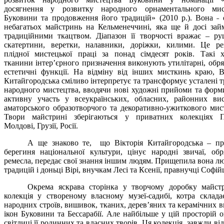
досягнення у розвитку народного орнаментального мис
Буковини та продовження його традицій» (2010 р.).
Вона ˗ 
небагатьох майстринь на Кельменеччині, яка ще й досі зай
традиційними ткацтвом.
Діапазон її творчості вражає – р
скатертини, веретки, налавники, доріжки, килими. Це рез
плідної мистецької праці за понад сімдесят років.
Такі х
тканини інтер’єрного призначення виконують утилітарні, обря
естетичні функції. На відміну від інших мисткинь краю, В
Китайгородська сміливо інтерпретує та трансформує усталені т
народного мистецтва, вводячи нові художні прийоми та форм
активну участь у всеукраїнських, обласних, районних вис
аматорського образотворчого та декоративно-ужиткового мис
Твори майстрині зберігаються у приватних колекціях П
Молдові, Грузії, Росії.
А ще знаково те, що Вікторія Китайгородська – пр
берегиня національної культури, цінує народні звичаї, об
ремесла, передає свої знання іншим людям. Прищепила вона л
традицій і доньці Вірі, внучкам Лесі та Ксенії, правнучці Софійц
Окрема яскрава сторінка у творчому доробку майст
колекція у створеному власному музеї-садибі, котра склада
народних строїв, вишивок, тканих, дерев’яних та керамічних в
ікон Буковини та Бессарабії. Але найбільше у цій просторій 
світлиці її родинних та власних творів. Ця колекція завжди в