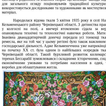
для загального огляду поціновувачів традиційної культури
використовується дослідниками та художниками як мистецтво
матеріал.
Народилася відома ткаля
5 квітня 1935 року в селі Н
Кельменецького району Чернівецької області. З дитинства пр
у колгоспі на полі, а ввечері втомленою сідала за вер
опановувала технічні та технологічні навички роботи. Мат
Іванівна дванадцятирічній донечці передала усі тонкощі тк
ремесла, яке на той час у цьому регіоні було також важливи
господарської діяльності. Адже Кельменеччина уже
наприкінц
на початку ХХ ст. була одним із найбільших осередків тка
Чернівецькій області. Такий бурхливий розвиток килимарс
теренах Бессарабії зумовлювався і складними історичними, соц
економічними умовами та потребами населення в одязі, 
виробах для облаштування житла.