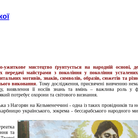
кої
о-ужиткове мистецтво ґрунтується на народній основі, д
ах передачі майстрами з покоління у покоління усталених
тальних мотивів, знаків, символів, образів, сюжетів та різ
нього виконання
. Тому дослідження, присвячені вивченню нема
у, виявлення її носіїв знань та вмінь – важлива роль у ф
 який потребує охорони та світового визнання.
ка з Нагорян на Кельменеччині - одна із таких провідників та н
карбницю українського, зокрема - бессарабського народного ми
уреатка
ення та
Творчі