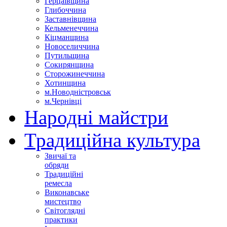
Герцаївщина
Глибоччина
Заставнівщина
Кельменеччина
Кіцманщина
Новоселиччина
Путильщина
Сокирянщина
Сторожинеччина
Хотинщина
м.Новодністровськ
м.Чернівці
Народні майстри
Традиційна культура
Звичаї та
обряди
Традиційні
ремесла
Виконавське
мистецтво
Світоглядні
практики