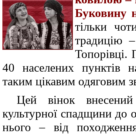
Буковину н
тільки чот
традицію –
Топорівці.
40 населених пунктів н
таким цікавим одяговим з
Цей вінок внесений
культурної спадщини до о
нього – від походженн