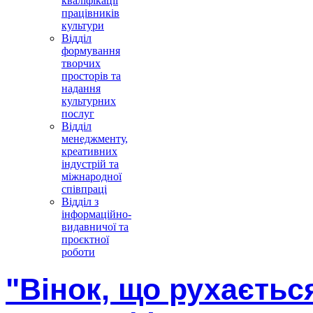
кваліфікації
працівників
культури
Відділ
формування
творчих
просторів та
надання
культурних
послуг
Відділ
менеджменту,
креативних
індустрій та
міжнародної
співпраці
Відділ з
інформаційно-
видавничої та
проєктної
роботи
"Вінок, що рухаєтьс