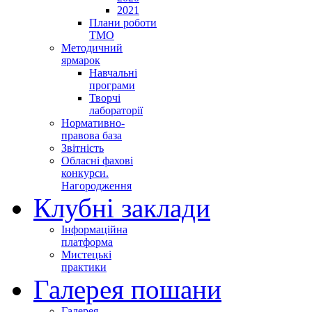
2021
Плани роботи
ТМО
Методичний
ярмарок
Навчальні
програми
Творчі
лабораторії
Нормативно-
правова база
Звітність
Обласні фахові
конкурси.
Нагородження
Клубні заклади
Інформаційна
платформа
Мистецькі
практики
Галерея пошани
Галерея