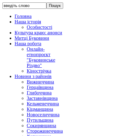
Головна
Наша історія
Особистості
Культура краю: анонси
Митці Буковини
Наша робота
Онлайн-
етнопроєкт
"Буковинське
Різдво"
Кінострічка
Новини з районів
Вижниччина
Герцаївщина
Глибоччина
Заставнівщина
Кельменеччина
Кіцманщина
Новоселиччина
Путильщина
Сокирянщина
Сторожинеччина