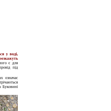
ся у воді,
розкажуть
лого є для
ровід під
х означає
трічаються
а Буковині