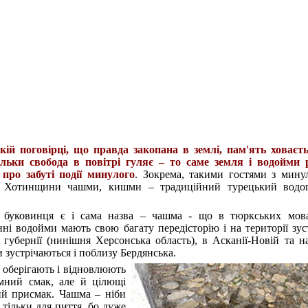
ій поговірці, що правда закопана в землі, пам'ять ховаєть
ільки свобода в повітрі гуляє – то саме земля і водойми 
про забуті події минулого
. Зокрема, такими гостями з мину
а Хотинщини чашми, кишми – традиційний турецький водоп
 буковинця є і сама назва – чашма - що в тюркських мова
нні водойми мають свою багату передісторію і на території зус
 губернії (нинішня Херсонська область), в Асканії-Новій та н
зустрічаються і поблизу Бердянська.
 оберігають і відновлюють
мний смак, але й цілющі
ний присмак. Чашма – ніби
 тільки для пиття, бо дуже