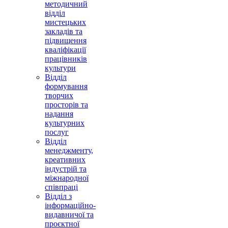
методичний
відділ
мистецьких
закладів та
підвищення
кваліфікації
працівників
культури
Відділ
формування
творчих
просторів та
надання
культурних
послуг
Відділ
менеджменту,
креативних
індустрій та
міжнародної
співпраці
Відділ з
інформаційно-
видавничої та
проєктної