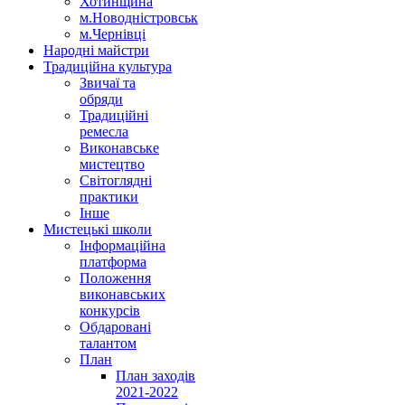
Хотинщина
м.Новодністровськ
м.Чернівці
Народні майстри
Традиційна культура
Звичаї та
обряди
Традиційні
ремесла
Виконавське
мистецтво
Світоглядні
практики
Інше
Мистецькі школи
Інформаційна
платформа
Положення
виконавських
конкурсів
Обдаровані
талантом
План
План заходів
2021-2022