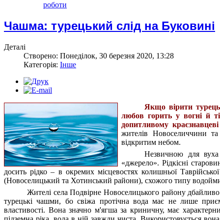
роботи
Чашма: турецький слід на Буковині
Деталі
Створено: Понеділок, 30 березня 2020, 13:28
Категорія:
Інше
Якщо вірити турецьк
любов горить у вогні й т
допитливому краєзнавцеві 
жителів Новоселиччини т
відкритим небом.
Незвичною для вуха
«джерело». Рідкісні старови
досить рідко – в окремих місцевостях колишньої Таврійської
(Новоселицький та Хотинський райони), схожого типу водойми 
Жителі села Подвірне Новоселицького району дбайливо
турецькі чашми, бо свіжа протічна вода має не лише приє
властивості. Вона значно м'ягша за криничну, має характер
підземна ріка, вода в ній завжди чиста. Використовується вона