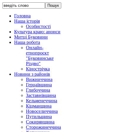
Головна
Наша історія
Особистості
Культура краю: анонси
Митці Буковини
Наша робота
Онлайн-
етнопроєкт
"Буковинське
Різдво"
Кінострічка
Новини з районів
Вижниччина
Герцаївщина
Глибоччина
Заставнівщина
Кельменеччина
Кіцманщина
Новоселиччина
Путильщина
Сокирянщина
Сторожинеччина