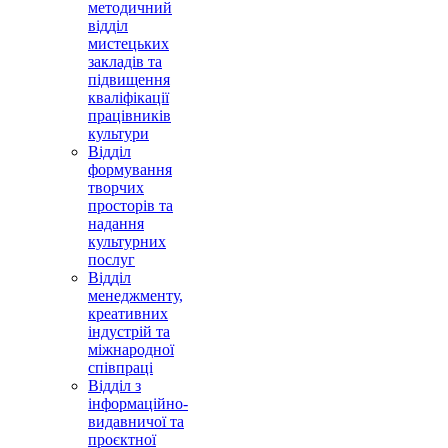
методичний
відділ
мистецьких
закладів та
підвищення
кваліфікації
працівників
культури
Відділ
формування
творчих
просторів та
надання
культурних
послуг
Відділ
менеджменту,
креативних
індустрій та
міжнародної
співпраці
Відділ з
інформаційно-
видавничої та
проєктної