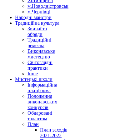
Хотинщина
м.Новодністровськ
м.Чернівці
Народні майстри
Традиційна культура
Звичаї та
обряди
Традиційні
ремесла
Виконавське
мистецтво
Світоглядні
практики
Інше
Мистецькі школи
Інформаційна
платформа
Положення
виконавських
конкурсів
Обдаровані
талантом
План
План заходів
2021-2022