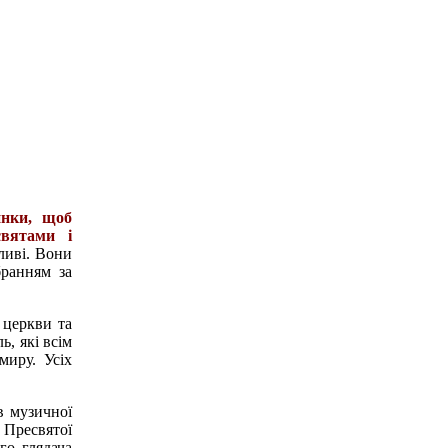
инки, щоб
святами і
шливі. Вони
бранням за
 церкви та
, які всім
миру. Усіх
в музичної
 Пресвятої
го глядача