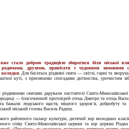
 вже стало доброю традицією збиратися біля міської ял
, родичами, друзями, привітати з чудовими зимовими 
 колядки
. Для багатьох різдвяні свята — світлі, гарні та звору
матної куті, з приємними спогадами дитинства, урочистим зі
з різдвяними святами дарували настоятелі Свято-Миколаївської
ородиці — благочинний протоієрей отець Дмитро та отець Василь
ста бажали людського щастя, міцного здоров’я, добробуту та 
вський міський голова Василь Радиш.
ького районного палацу культури, дитячий хор молодших класі
ного співу Свято-Миколаївської церкви та хор церкви Різдва
студії «Пролісок» та учасники зразкового дитячого театру юно