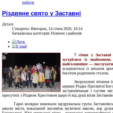
роботи
Різдвяне свято у Заставні
Деталі
Створено: Вівторок, 14 січня 2020, 16:14
Батьківська категорія: Новини з районів
7 січня у Заставні
зустрітися із знайомими
найголовніше — послухати
асоціюються із запахом аро
багатим родинним столом.
Зворушливі вітання і
церкви Різдва Пресвятої Бог
заставнівчанам і гостям мі
присутніх з Різдвом Христовим щиро й від душі вітав Заставні
Гарні колядки виконали щедрувальна група Заставнівс
школи міста, вокальний ансамбль музичної школи, хор духов
Богородиці. Юні мешканці міста - вихованці хореографічної 