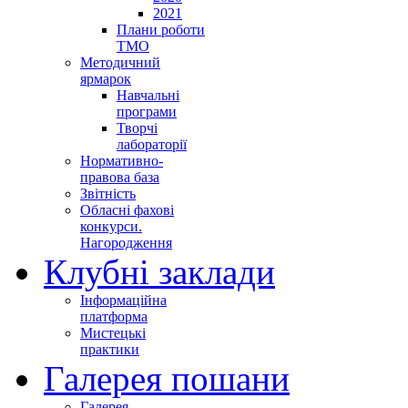
2021
Плани роботи
ТМО
Методичний
ярмарок
Навчальні
програми
Творчі
лабораторії
Нормативно-
правова база
Звітність
Обласні фахові
конкурси.
Нагородження
Клубні заклади
Інформаційна
платформа
Мистецькі
практики
Галерея пошани
Галерея