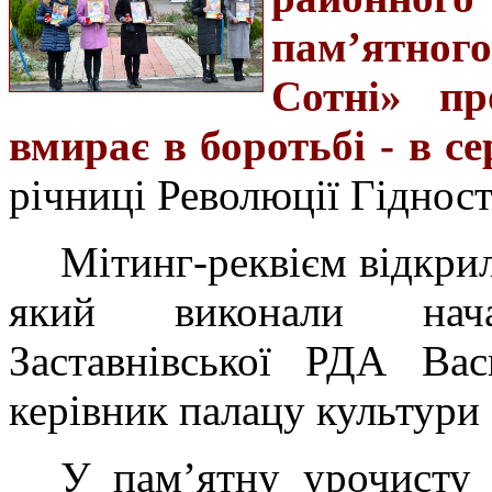
пам’ятног
Сотні» пр
вмирає в боротьбі - в с
річниці Революції Гідност
Мітинг-реквієм відкри
який виконали нача
Заставнівської РДА Ва
керівник палацу культури 
У пам’ятну урочисту 