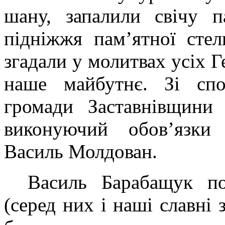
шану, запалили свічу п
підніжжя пам’ятної сте
згадали у молитвах усіх Ге
наше майбутнє. Зі сп
громади Заставнівщини 
виконуючий обов’язки 
Василь Молдован.
Василь Барабащук по
(серед них і наші славні