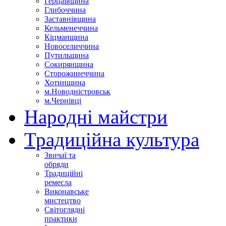
Герцаївщина
Глибоччина
Заставнівщина
Кельменеччина
Кіцманщина
Новоселиччина
Путильщина
Сокирянщина
Сторожинеччина
Хотинщина
м.Новодністровськ
м.Чернівці
Народні майстри
Традиційна культура
Звичаї та
обряди
Традиційні
ремесла
Виконавське
мистецтво
Світоглядні
практики