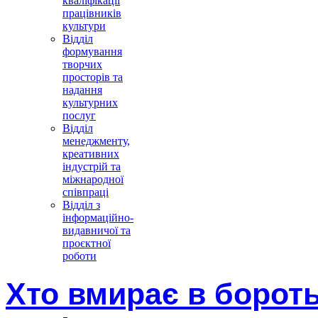
кваліфікації
працівників
культури
Відділ
формування
творчих
просторів та
надання
культурних
послуг
Відділ
менеджменту,
креативних
індустрій та
міжнародної
співпраці
Відділ з
інформаційно-
видавничої та
проєктної
роботи
Хто вмирає в бороть