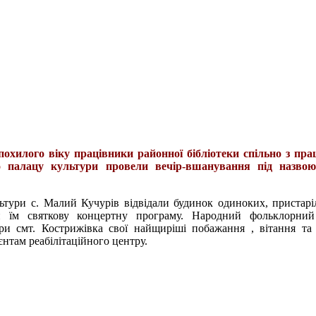
похилого віку працівники районної бібліотеки спільно з пр
го палацу культури провели вечір-вшанування під назвою
ьтури с. Малий Кучурів відвідали будинок одиноких, пристар
 їм святкову концертну програму. Народний фольклорний
ри смт. Кострижівка свої найщиріші побажання , вітання та 
єнтам реабілітаційного центру.