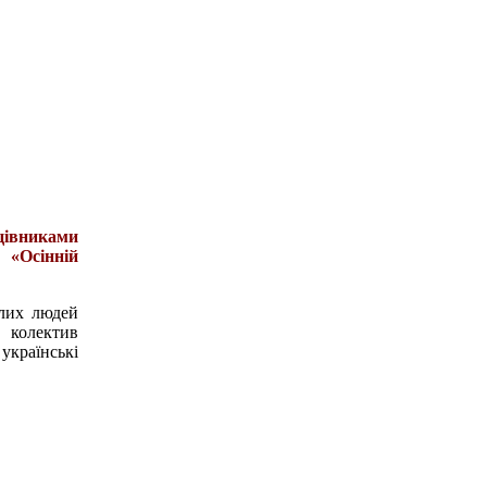
ацівниками
 «Осінній
ілих людей
 колектив
українські