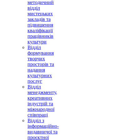
методичний
відділ
мистецьких
закладів та
підвищення
кваліфікації
працівників
культури
Відділ
формування
творчих
просторів та
надання
культурних
послуг
Відділ
менеджменту,
креативних
індустрій та
міжнародної
співпраці
Відділ з
інформаційно-
видавничої та
проєктної