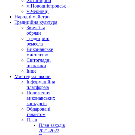
Хотинщина
м.Новодністровськ
м.Чернівці
Народні майстри
Традиційна культура
Звичаї та
обряди
Традиційні
ремесла
Виконавське
мистецтво
Світоглядні
практики
Інше
Мистецькі школи
Інформаційна
платформа
Положення
виконавських
конкурсів
Обдаровані
талантом
План
План заходів
2021-2022