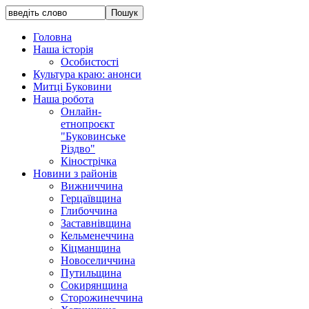
Головна
Наша історія
Особистості
Культура краю: анонси
Митці Буковини
Наша робота
Онлайн-
етнопроєкт
"Буковинське
Різдво"
Кінострічка
Новини з районів
Вижниччина
Герцаївщина
Глибоччина
Заставнівщина
Кельменеччина
Кіцманщина
Новоселиччина
Путильщина
Сокирянщина
Сторожинеччина