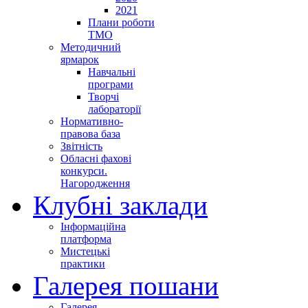
2021
Плани роботи
ТМО
Методичний
ярмарок
Навчальні
програми
Творчі
лабораторії
Нормативно-
правова база
Звітність
Обласні фахові
конкурси.
Нагородження
Клубні заклади
Інформаційна
платформа
Мистецькі
практики
Галерея пошани
Галерея