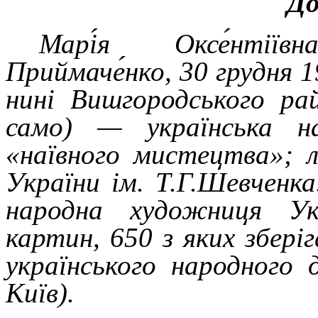
До
Марі́я Оксе́нтії
Приймаче́нко, 30 грудня 1
нині Вишгородського ра
само) — українська н
«наївного мистецтва»; л
України ім. Т.Г.Шевченк
народна художниця Ук
картин, 650 з яких збері
українського народного
Київ).