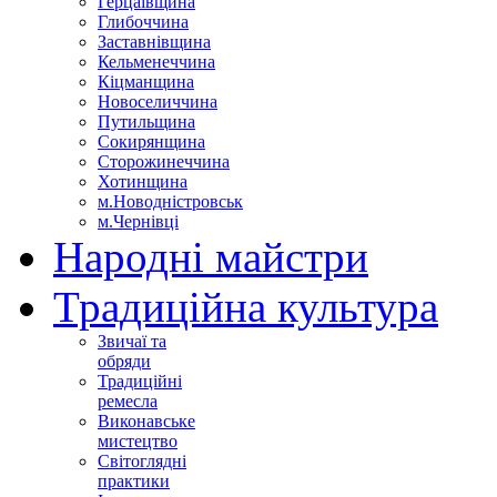
Герцаївщина
Глибоччина
Заставнівщина
Кельменеччина
Кіцманщина
Новоселиччина
Путильщина
Сокирянщина
Сторожинеччина
Хотинщина
м.Новодністровськ
м.Чернівці
Народні майстри
Традиційна культура
Звичаї та
обряди
Традиційні
ремесла
Виконавське
мистецтво
Світоглядні
практики