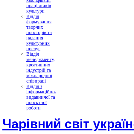
кваліфікації
працівників
культури
Відділ
формування
творчих
просторів та
надання
культурних
послуг
Відділ
менеджменту,
креативних
індустрій та
міжнародної
співпраці
Відділ з
інформаційно-
видавничої та
проєктної
роботи
Чарівний світ украї