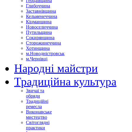
Герцаївщина
Глибоччина
Заставнівщина
Кельменеччина
Кіцманщина
Новоселиччина
Путильщина
Сокирянщина
Сторожинеччина
Хотинщина
м.Новодністровськ
м.Чернівці
Народні майстри
Традиційна культура
Звичаї та
обряди
Традиційні
ремесла
Виконавське
мистецтво
Світоглядні
практики