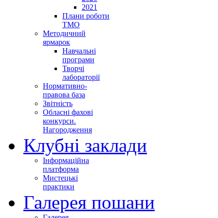
2021
Плани роботи
ТМО
Методичний
ярмарок
Навчальні
програми
Творчі
лабораторії
Нормативно-
правова база
Звітність
Обласні фахові
конкурси.
Нагородження
Клубні заклади
Інформаційна
платформа
Мистецькі
практики
Галерея пошани
Галерея