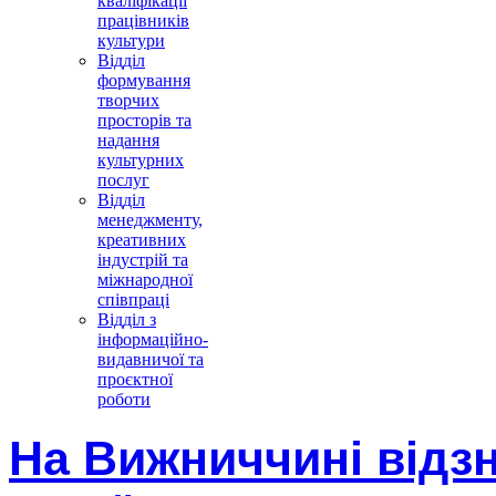
кваліфікації
працівників
культури
Відділ
формування
творчих
просторів та
надання
культурних
послуг
Відділ
менеджменту,
креативних
індустрій та
міжнародної
співпраці
Відділ з
інформаційно-
видавничої та
проєктної
роботи
На Вижниччині відзн