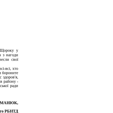
 Щороку у
в з нагоди
несли свої
сі-всі, хто
и бороните
 здоров'я,
ів району -
ької ради
АМАНЮК,
ого РБНТД