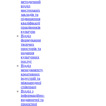
методичний
відділ
мистецьких
закладів та
підвищення
кваліфікації
працівників
культури
Відділ
формування
творчих
просторів та
надання
культурних
послуг
Відділ
менеджменту,
креативних
індустрій та
міжнародної
співпраці
Відділ з
інформаційно-
видавничої та
проєктної