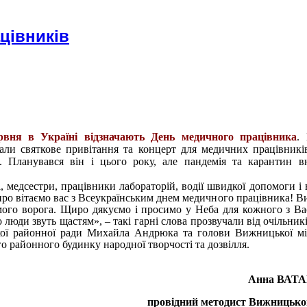
цівників
вня в Україні відзначають День медичного працівника
.
и святкове привітання та концерт для медичних працівникі
а. Планувався він і цього року, але пандемія та карантин в
, медсестри, працівники лабораторій, водії швидкої допомоги і в
о вітаємо вас з Всеукраїнським днем медичного працівника! В
мого ворога. Щиро дякуємо і просимо у Неба для кожного з Вас
о люди звуть щастям», – такі гарні слова прозвучали від очільник
ї районної ради Михайла Андрюка та голови Вижницької міс
 районного будинку народної творчості та дозвілля.
Анна ВАТ
провідний методист Вижницьк