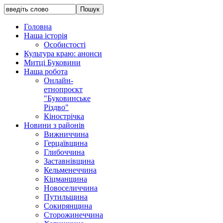
Головна
Наша історія
Особистості
Культура краю: анонси
Митці Буковини
Наша робота
Онлайн-
етнопроєкт
"Буковинське
Різдво"
Кінострічка
Новини з районів
Вижниччина
Герцаївщина
Глибоччина
Заставнівщина
Кельменеччина
Кіцманщина
Новоселиччина
Путильщина
Сокирянщина
Сторожинеччина