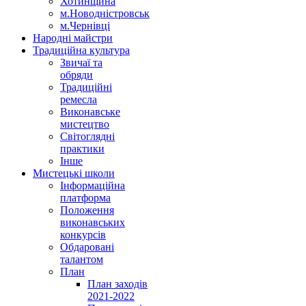
Хотинщина
м.Новодністровськ
м.Чернівці
Народні майстри
Традиційна культура
Звичаї та
обряди
Традиційні
ремесла
Виконавське
мистецтво
Світоглядні
практики
Інше
Мистецькі школи
Інформаційна
платформа
Положення
виконавських
конкурсів
Обдаровані
талантом
План
План заходів
2021-2022