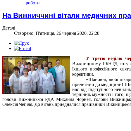
роботи
На Вижниччині вітали медичних пра
Деталі
Створено: П'ятниця, 26 червня 2020, 22:28
У третю неділю чер
Вижницькому РБНТД готувал
їхнього професійного свят
корективи.
«Шановні, любі лікарі
причетний до медицини! Щир
нас від підступного невиди
терпіння, мужності і того, щ
голови Вижницької РДА Михайла Чорнея, голови Вижницько
Олексія Чепіля. До вітань приєдналися працівники Вижницького