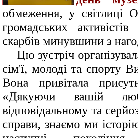
обмеження, у світлиці О
громадських активістів
скарбів минувшини з наго
Цю зустріч організувал
сім'ї, молоді та спорту 
Вона привітала присутн
«
Дякуючи вашій люб
відповідальному та серй
справи, знаємо ми історію
наступні покоління