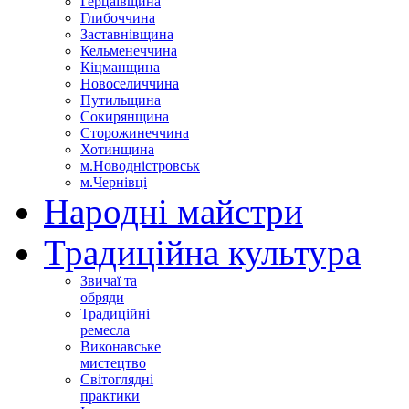
Герцаївщина
Глибоччина
Заставнівщина
Кельменеччина
Кіцманщина
Новоселиччина
Путильщина
Сокирянщина
Сторожинеччина
Хотинщина
м.Новодністровськ
м.Чернівці
Народні майстри
Традиційна культура
Звичаї та
обряди
Традиційні
ремесла
Виконавське
мистецтво
Світоглядні
практики