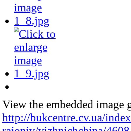
View the embedded image ga
http://bukcentre.cv.ua/inde
rajoniv/vizhnichchina/460