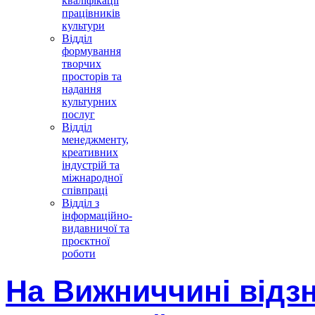
кваліфікації
працівників
культури
Відділ
формування
творчих
просторів та
надання
культурних
послуг
Відділ
менеджменту,
креативних
індустрій та
міжнародної
співпраці
Відділ з
інформаційно-
видавничої та
проєктної
роботи
На Вижниччині відз