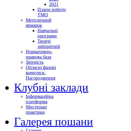
2021
Плани роботи
ТМО
Методичний
ярмарок
Навчальні
програми
Творчі
лабораторії
Нормативно-
правова база
Звітність
Обласні фахові
конкурси.
Нагородження
Клубні заклади
Інформаційна
платформа
Мистецькі
практики
Галерея пошани
Галерея