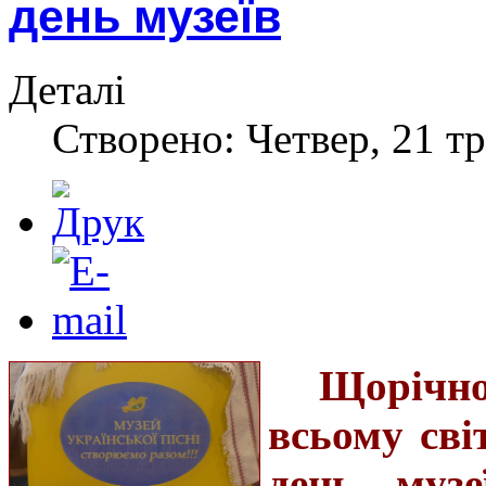
день музеїв
Деталі
Створено: Четвер, 21 тр
Щорічно
всьому сві
день музе