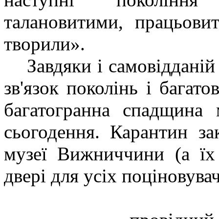
талановитими, працьови
творили».
Завдяки і самовіддані
зв'язок поколінь і багато
багатогранна спадщина 
сьогодення. Карантин зак
музеї Вижниччини (а їх
двері для усіх поціновува