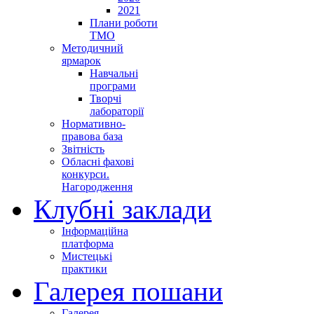
2021
Плани роботи
ТМО
Методичний
ярмарок
Навчальні
програми
Творчі
лабораторії
Нормативно-
правова база
Звітність
Обласні фахові
конкурси.
Нагородження
Клубні заклади
Інформаційна
платформа
Мистецькі
практики
Галерея пошани
Галерея