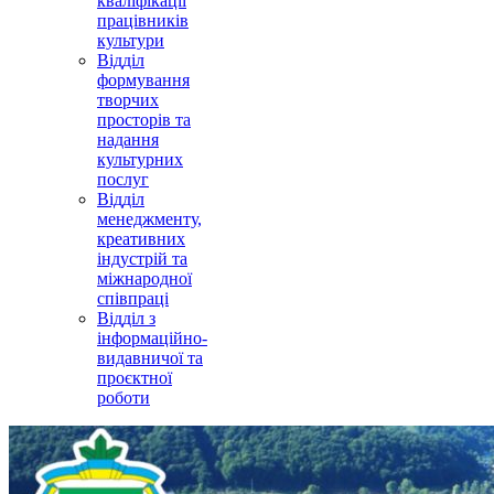
кваліфікації
працівників
культури
Відділ
формування
творчих
просторів та
надання
культурних
послуг
Відділ
менеджменту,
креативних
індустрій та
міжнародної
співпраці
Відділ з
інформаційно-
видавничої та
проєктної
роботи