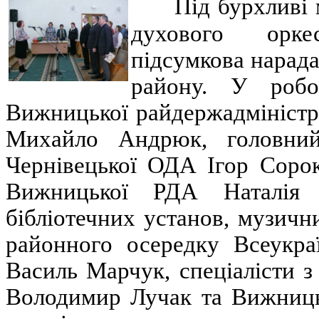
Під бурхливі 
духового орке
підсумкова нарад
району. У робо
Вижницької райдержадміністр
Михайло Андрюк, головний 
Чернівецької ОДА Ігор Сорок
Вижницької РДА Наталія 
бібліотечних установ, музичн
районного осередку Всеукра
Василь Марчук, спеціалісти 
Володимир Лучак та Вижниць