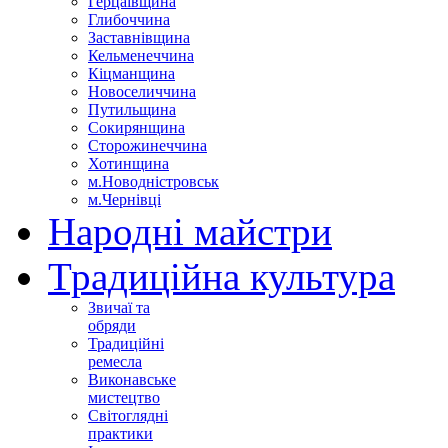
Герцаївщина
Глибоччина
Заставнівщина
Кельменеччина
Кіцманщина
Новоселиччина
Путильщина
Сокирянщина
Сторожинеччина
Хотинщина
м.Новодністровськ
м.Чернівці
Народні майстри
Традиційна культура
Звичаї та
обряди
Традиційні
ремесла
Виконавське
мистецтво
Світоглядні
практики