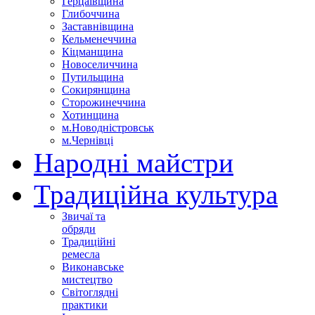
Герцаївщина
Глибоччина
Заставнівщина
Кельменеччина
Кіцманщина
Новоселиччина
Путильщина
Сокирянщина
Сторожинеччина
Хотинщина
м.Новодністровськ
м.Чернівці
Народні майстри
Традиційна культура
Звичаї та
обряди
Традиційні
ремесла
Виконавське
мистецтво
Світоглядні
практики