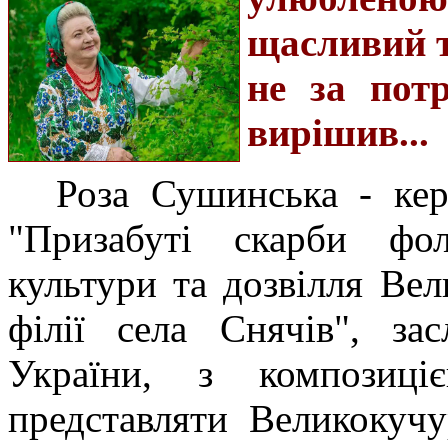
щасливий т
не за пот
вирішив...
Роза Сушинська - кер
"Призабуті скарби фо
культури та дозвілля Вел
філії села Снячів", за
України, з композиці
представляти Великокучу