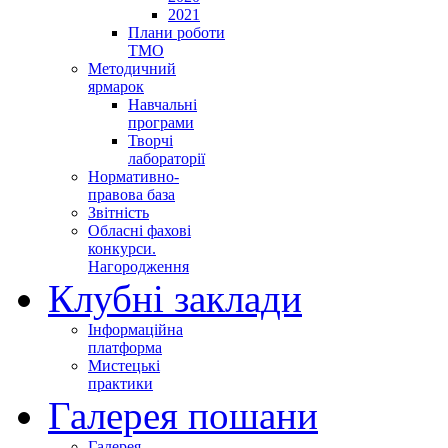
2021
Плани роботи
ТМО
Методичний
ярмарок
Навчальні
програми
Творчі
лабораторії
Нормативно-
правова база
Звітність
Обласні фахові
конкурси.
Нагородження
Клубні заклади
Інформаційна
платформа
Мистецькі
практики
Галерея пошани
Галерея