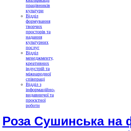
кваліфікації
працівників
культури
Відділ
формування
творчих
просторів та
надання
культурних
послуг
Відділ
менеджменту,
креативних
індустрій та
міжнародної
співпраці
Відділ з
інформаційно-
видавничої та
проєктної
роботи
Роза Сушинська на 