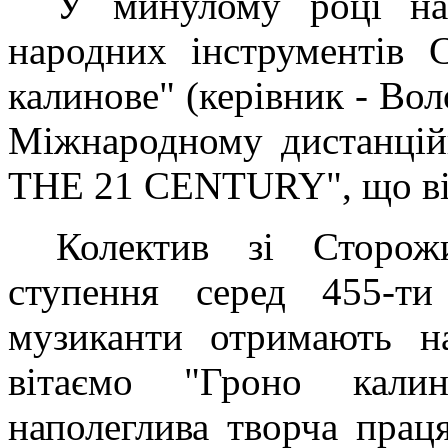
У минулому році на
народних інструментів 
калинове" (керівник - Во
Міжнародному дистанці
THE 21 CENTURY", що від
Колектив зі Сторож
ступення серед 455-ти
музиканти отримають н
вітаємо "Гроно кали
наполеглива творча прац