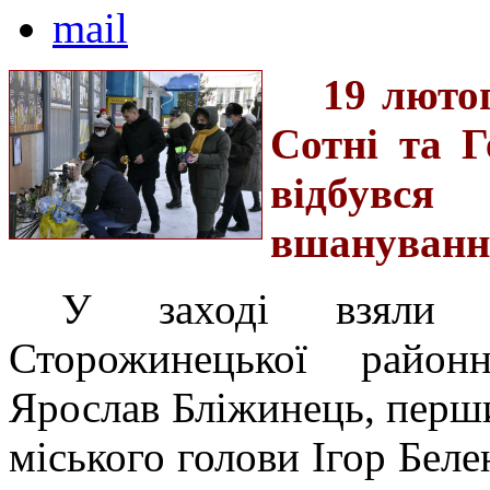
19 лютог
Сотні та Г
відбувся
вшанування
У заході взяли у
Сторожинецької районн
Ярослав Бліжинець, перш
міського голови Ігор Бел