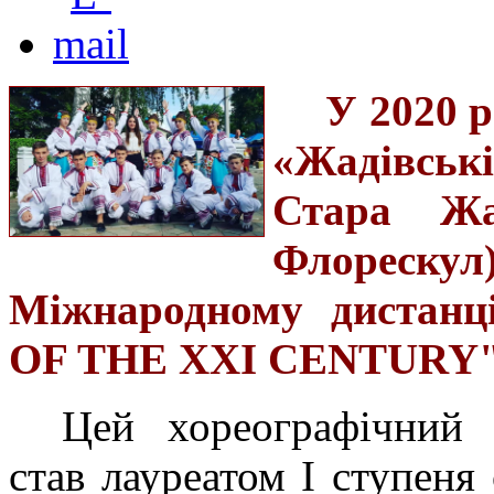
У 2020 
«Жадівські
Стара Жа
Флорес
Міжнародному дистанц
OF THE ХХІ CENTURY", 
Цей хореографічний 
став лауреатом І ступеня