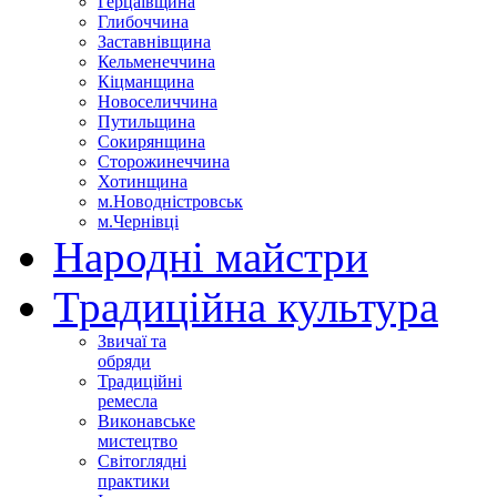
Герцаївщина
Глибоччина
Заставнівщина
Кельменеччина
Кіцманщина
Новоселиччина
Путильщина
Сокирянщина
Сторожинеччина
Хотинщина
м.Новодністровськ
м.Чернівці
Народні майстри
Традиційна культура
Звичаї та
обряди
Традиційні
ремесла
Виконавське
мистецтво
Світоглядні
практики