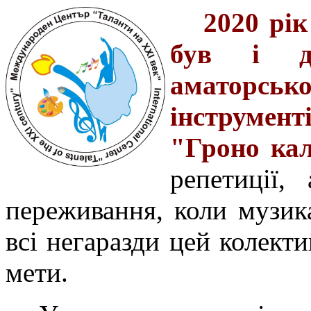
2020 рік
був і дл
аматорсь
інструме
"Гроно ка
репетиції
переживання, коли музик
всі негаразди цей колект
мети.