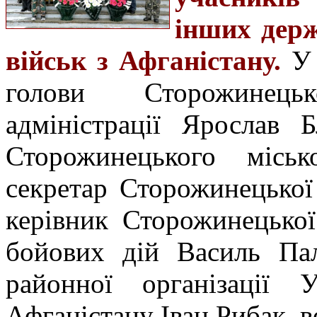
інших держ
військ з Афганістану.
У 
голови Сторожинець
адміністрації Ярослав 
Сторожинецького міськ
секретар Сторожинецької
керівник Сторожинецької
бойових дій Василь Пал
районної організації У
Афганістану Іван Рибак, в