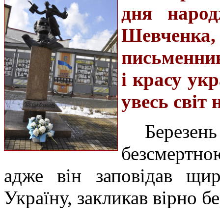
дня народ
Шевченк
письменник
і красу ук
увесь світ
Березен
безсмертно
адже він заповідав щи
Україну, закликав вірно б