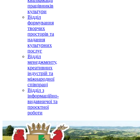
кваліфікації
працівників
культури
Відділ
формування
творчих
просторів та
надання
культурних
послуг
Відділ
менеджменту,
креативних
індустрій та
міжнародної
співпраці
Відділ з
інформаційно-
видавничої та
проєктної
роботи