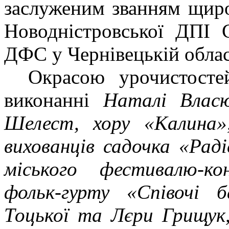
заслуженим званням щиро
Новодністровської ДПІ 
ДФС у Чернівецькій обла
Окрасою урочистосте
виконанні
Наталі Власю
Шелест, хору «Калина»,
вихованців садочка «Ра
міського фестивалю-кон
фольк-гурту «Співочі б
Тоцької та Лєри Грищук,