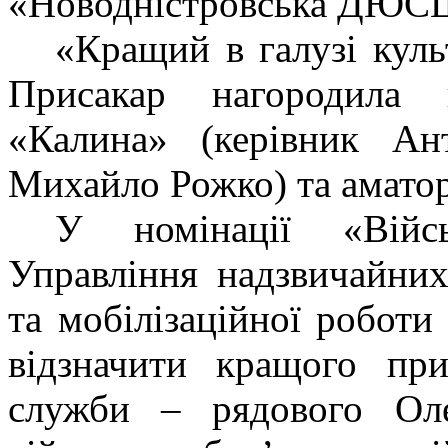
«Новодністровська ДЮ
«Кращий в галузі куль
Присакар нагородила 
«Калина»
(керівник Ан
Михайло Рожко) та амато
У номінації
«Вій
Управління надзвичайних
та мобілізаційної робот
відзначити кращого при
служби – рядового
Ол