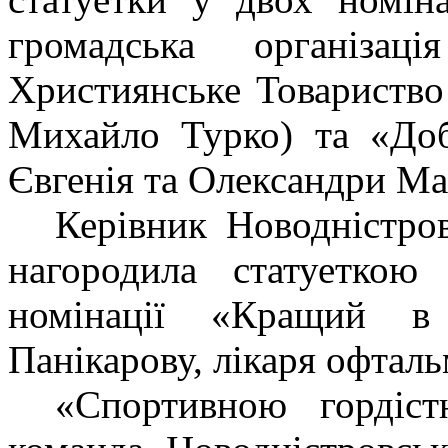
громадська організа
Християнське Товариств
Михайло Турко) та
«До
Євгенія та Олександри Ма
Керівник Новодністров
нагородила статуетко
номінації
«Кращий в 
Панікарову
, лікаря офталь
«Спортивною гордіст