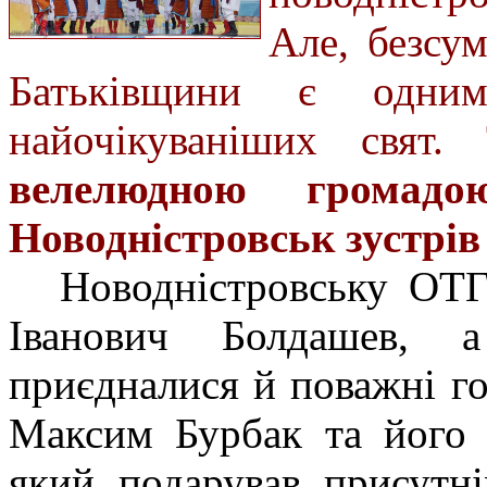
Але, безсу
Батьківщини є одним
найочікуваніших свят.
велелюдною громадо
Новодністровськ зустрів
Новодністровську ОТГ
Іванович Болдашев, 
приєдналися й поважні го
Максим Бурбак та його 
який подарував присутні