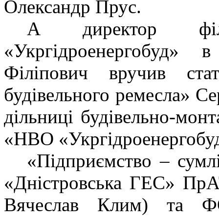
Олександр Прус.
А директор філ
«Укргідроенергобуд» 
Філіпович вручив ст
будівельного ремесла» С
дільниці будівельно-монт
«НВО «Укргідроенергобу
«Підприємство – сумл
«Дністровська ГЕС» ПрА
Вячеслав Клим) та
Ф