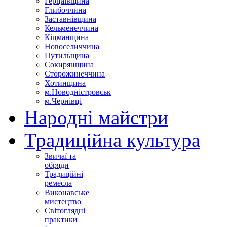
Герцаївщина
Глибоччина
Заставнівщина
Кельменеччина
Кіцманщина
Новоселиччина
Путильщина
Сокирянщина
Сторожинеччина
Хотинщина
м.Новодністровськ
м.Чернівці
Народні майстри
Традиційна культура
Звичаї та
обряди
Традиційні
ремесла
Виконавське
мистецтво
Світоглядні
практики