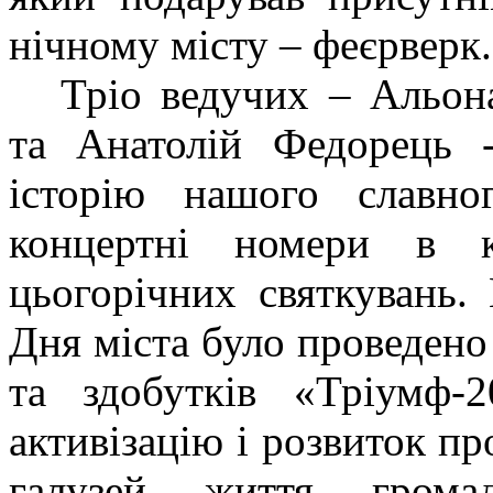
нічному місту – феєрверк.
Тріо ведучих – Альон
та Анатолій Федорець
історію нашого славно
концертні номери в к
цьогорічних святкувань.
Дня міста було проведен
та здобутків «Тріумф-2
активізацію і розвиток пр
галузей життя грома