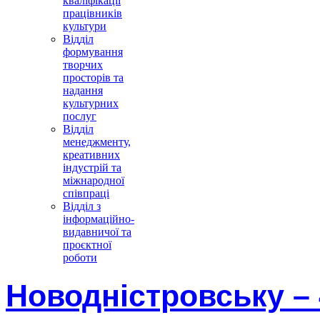
кваліфікації
працівників
культури
Відділ
формування
творчих
просторів та
надання
культурних
послуг
Відділ
менеджменту,
креативних
індустрій та
міжнародної
співпраці
Відділ з
інформаційно-
видавничої та
проєктної
роботи
Новодністровську – 