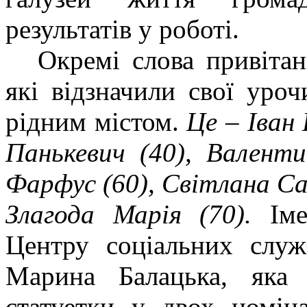
результатів у роботі.
Окремі слова привітан
які відзначили свої уроч
рідним містом.
Це – Іван 
Панькевич (40), Валент
Фарфус (60), Світлана Са
Злагода Марія (70).
Ім
Центру соціальних служ
Марина Балацька, яка
статуетки у двох номін