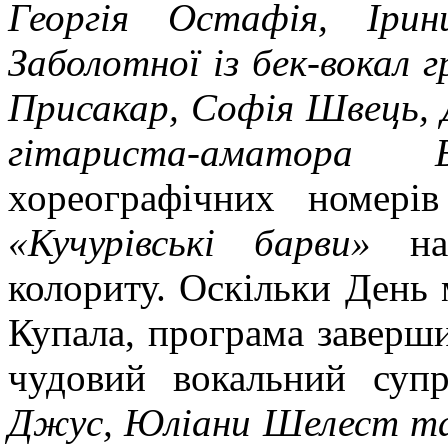
Георгія Остафія, Ірин
Заболотної із бек-вокал 
Присакар, Софія Швець, 
гітариста-аматора 
хореографічних номерів
«Кучурівські барви»
над
колориту. Оскільки День 
Купала, програма заверш
чудовий вокальний супр
Джус, Юліани Шелест та