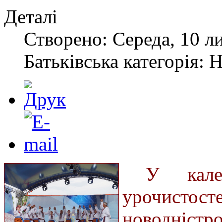
Деталі
Створено: Середа, 10 л
Батьківська категорія: 
У кале
урочист
новодністро