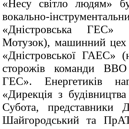
«Несу світло людям»
б
вокально-інструменталь
«Дністровська ГЕС»
Мотузок),
машинний цех 
«Дністровської ГАЕС»
(
сторожів команди ВВО
ГЕС»
. Енергетиків на
«Дирекція з будівництв
Субота, представники Д
Шайгородський та ПрАТ