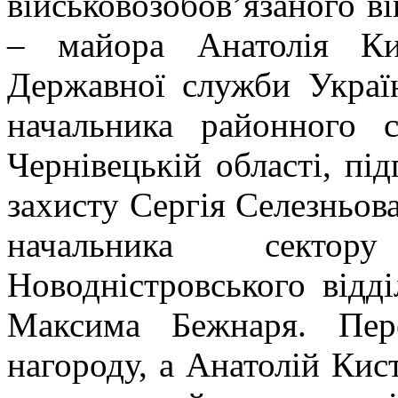
військовозобов’язаного в
– майора
Анатолія Ки
Державної служби Украї
начальника районного 
Чернівецькій області, пі
захисту
Сергія Селезньов
начальника сектор
Новодністровського відділ
Максима Бежнаря
. Пер
нагороду, а Анатолій Кис