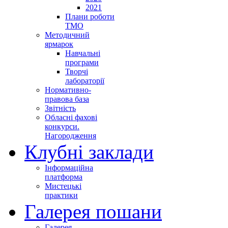
2021
Плани роботи
ТМО
Методичний
ярмарок
Навчальні
програми
Творчі
лабораторії
Нормативно-
правова база
Звітність
Обласні фахові
конкурси.
Нагородження
Клубні заклади
Інформаційна
платформа
Мистецькі
практики
Галерея пошани
Галерея